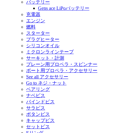
バッテリー
Gens ace LiPoバッテリー
充電器
エンジン
燃料
スターター
プラグヒーター
シリコンオイル
ミクロンラインテープ
サーキット・計測
プレーン用プロペラ・スピンナー
ボート用プロペラ・アクセサリー
See all アクセサリー
Go to ネジ・ナット
ベアリング
ナベビス
バインドビス
サラビス
ボタンビス
キャップビス
セットビス
Eリング