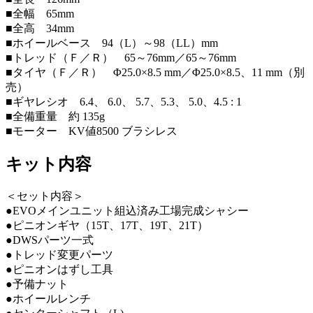
■全幅 65mm
■全高 34mm
■ホイールベース 94（L）～98（LL）mm
■トレッド（Ｆ／Ｒ） 65～76mm／65～76mm
■タイヤ（Ｆ／Ｒ） Φ25.0×8.5 mm／Φ25.0×8.5、11 mm（別
売）
■ギヤレシオ 6.4、 6.0、 5.7、5.3、 5.0、4.5 : 1
■全備重量 約 135g
■モーター KV値8500 ブラシレス
キット内容
＜セット内容＞
●EVOメインユニット組込済み工場完成シャシー
●ピニオンギヤ（15T、17T、19T、21T）
●DWSパーツ一式
●トレッド変更パーツ
●ピニオンはずし工具
●予備ナット
●ホイールレンチ