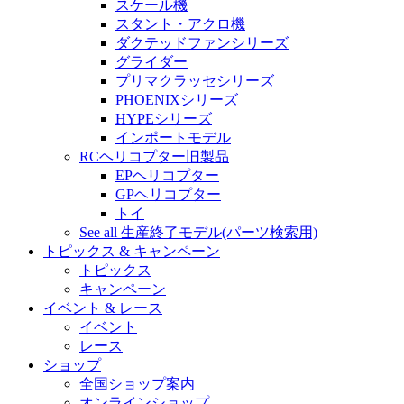
スケール機
スタント・アクロ機
ダクテッドファンシリーズ
グライダー
プリマクラッセシリーズ
PHOENIXシリーズ
HYPEシリーズ
インポートモデル
RCヘリコプター旧製品
EPヘリコプター
GPヘリコプター
トイ
See all 生産終了モデル(パーツ検索用)
トピックス & キャンペーン
トピックス
キャンペーン
イベント & レース
イベント
レース
ショップ
全国ショップ案内
オンラインショップ