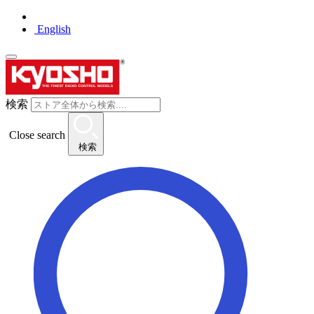
English
検索
Close search
検索