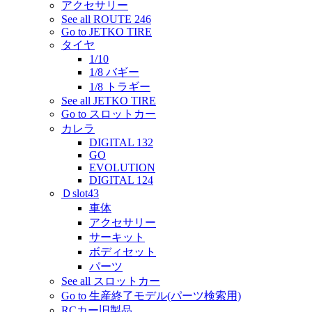
アクセサリー
See all ROUTE 246
Go to JETKO TIRE
タイヤ
1/10
1/8 バギー
1/8 トラギー
See all JETKO TIRE
Go to スロットカー
カレラ
DIGITAL 132
GO
EVOLUTION
DIGITAL 124
Ｄslot43
車体
アクセサリー
サーキット
ボディセット
パーツ
See all スロットカー
Go to 生産終了モデル(パーツ検索用)
RCカー旧製品