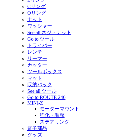
Cリング
Oリング
ナット
ワッシャー
See all ネジ・ナット
Go to ツール
ドライバー
レンチ
リーマー
カッター
ツールボックス
マット
収納バック
See all ツール
Go to ROUTE 246
MINI-Z
モーターマウント
強化・調整
ステアリング
電子部品
グッズ