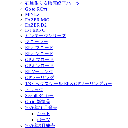
在庫限り＆販売終了パーツ
Go to RCカー
MINI-Z
FAZER Mk2
FAZER D2
INFERNO
ビンテージシリーズ
クローラー
EPオフロード
EPオンロード
GPオフロード
GPオンロード
EPツーリング
GPツーリング
1/8ビッグスケール EP＆GPツーリングカー
トラック
See all RCカー
Go to 新製品
2026年10月発売
キット
パーツ
2026年9月発売