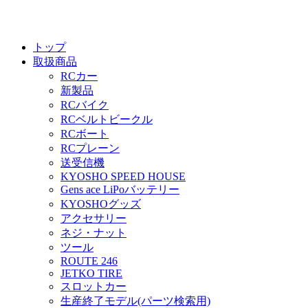
トップ
取扱商品
RCカー
新製品
RCバイク
RCベルトビークル
RCボート
RCプレーン
送受信機
KYOSHO SPEED HOUSE
Gens ace LiPoバッテリー
KYOSHOグッズ
アクセサリー
ネジ・ナット
ツール
ROUTE 246
JETKO TIRE
スロットカー
生産終了モデル(パーツ検索用)