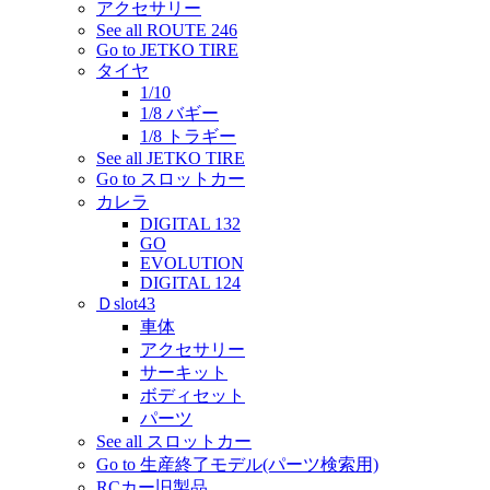
アクセサリー
See all ROUTE 246
Go to JETKO TIRE
タイヤ
1/10
1/8 バギー
1/8 トラギー
See all JETKO TIRE
Go to スロットカー
カレラ
DIGITAL 132
GO
EVOLUTION
DIGITAL 124
Ｄslot43
車体
アクセサリー
サーキット
ボディセット
パーツ
See all スロットカー
Go to 生産終了モデル(パーツ検索用)
RCカー旧製品