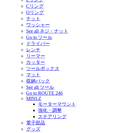
Cリング
Oリング
ナット
ワッシャー
See all ネジ・ナット
Go to ツール
ドライバー
レンチ
リーマー
カッター
ツールボックス
マット
収納バック
See all ツール
Go to ROUTE 246
MINI-Z
モーターマウント
強化・調整
ステアリング
電子部品
グッズ