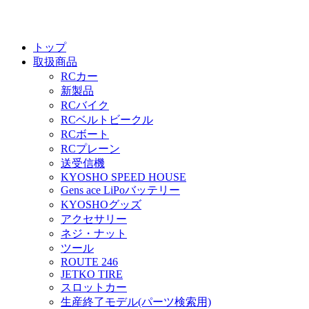
トップ
取扱商品
RCカー
新製品
RCバイク
RCベルトビークル
RCボート
RCプレーン
送受信機
KYOSHO SPEED HOUSE
Gens ace LiPoバッテリー
KYOSHOグッズ
アクセサリー
ネジ・ナット
ツール
ROUTE 246
JETKO TIRE
スロットカー
生産終了モデル(パーツ検索用)