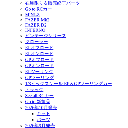
在庫限り＆販売終了パーツ
Go to RCカー
MINI-Z
FAZER Mk2
FAZER D2
INFERNO
ビンテージシリーズ
クローラー
EPオフロード
EPオンロード
GPオフロード
GPオンロード
EPツーリング
GPツーリング
1/8ビッグスケール EP＆GPツーリングカー
トラック
See all RCカー
Go to 新製品
2026年10月発売
キット
パーツ
2026年9月発売