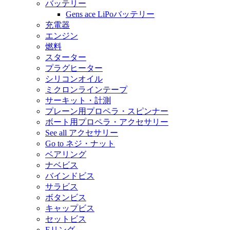
バッテリー
Gens ace LiPoバッテリー
充電器
エンジン
燃料
スターター
プラグヒーター
シリコンオイル
ミクロンラインテープ
サーキット・計測
プレーン用プロペラ・スピンナー
ボート用プロペラ・アクセサリー
See all アクセサリー
Go to ネジ・ナット
ベアリング
ナベビス
バインドビス
サラビス
ボタンビス
キャップビス
セットビス
Eリング