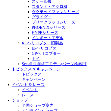
スケール機
スタント・アクロ機
ダクテッドファンシリーズ
グライダー
プリマクラッセシリーズ
PHOENIXシリーズ
HYPEシリーズ
インポートモデル
RCヘリコプター旧製品
EPヘリコプター
GPヘリコプター
トイ
See all 生産終了モデル(パーツ検索用)
トピックス & キャンペーン
トピックス
キャンペーン
イベント & レース
イベント
レース
ショップ
全国ショップ案内
オンラインショップ