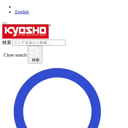
English
検索
Close search
検索