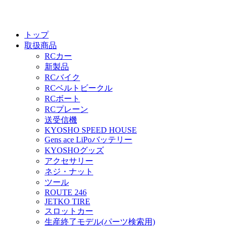
トップ
取扱商品
RCカー
新製品
RCバイク
RCベルトビークル
RCボート
RCプレーン
送受信機
KYOSHO SPEED HOUSE
Gens ace LiPoバッテリー
KYOSHOグッズ
アクセサリー
ネジ・ナット
ツール
ROUTE 246
JETKO TIRE
スロットカー
生産終了モデル(パーツ検索用)