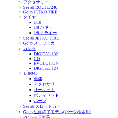
アクセサリー
See all ROUTE 246
Go to JETKO TIRE
タイヤ
1/10
1/8 バギー
1/8 トラギー
See all JETKO TIRE
Go to スロットカー
カレラ
DIGITAL 132
GO
EVOLUTION
DIGITAL 124
Ｄslot43
車体
アクセサリー
サーキット
ボディセット
パーツ
See all スロットカー
Go to 生産終了モデル(パーツ検索用)
RCカー旧製品