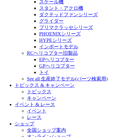
スケール機
スタント・アクロ機
ダクテッドファンシリーズ
グライダー
プリマクラッセシリーズ
PHOENIXシリーズ
HYPEシリーズ
インポートモデル
RCヘリコプター旧製品
EPヘリコプター
GPヘリコプター
トイ
See all 生産終了モデル(パーツ検索用)
トピックス & キャンペーン
トピックス
キャンペーン
イベント & レース
イベント
レース
ショップ
全国ショップ案内
オンラインショップ