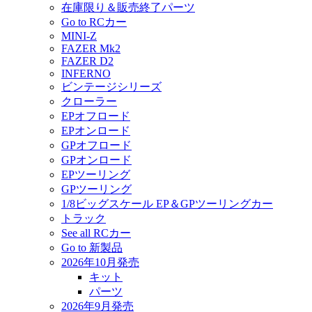
在庫限り＆販売終了パーツ
Go to RCカー
MINI-Z
FAZER Mk2
FAZER D2
INFERNO
ビンテージシリーズ
クローラー
EPオフロード
EPオンロード
GPオフロード
GPオンロード
EPツーリング
GPツーリング
1/8ビッグスケール EP＆GPツーリングカー
トラック
See all RCカー
Go to 新製品
2026年10月発売
キット
パーツ
2026年9月発売