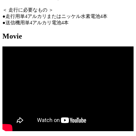
＜ 走行に必要なもの ＞
●走行用単4アルカリまたはニッケル水素電池4本
●送信機用単4アルカリ電池4本
Movie