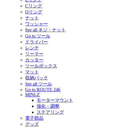
Cリング
Oリング
ナット
ワッシャー
See all ネジ・ナット
Go to ツール
ドライバー
レンチ
リーマー
カッター
ツールボックス
マット
収納バック
See all ツール
Go to ROUTE 246
MINI-Z
モーターマウント
強化・調整
ステアリング
電子部品
グッズ