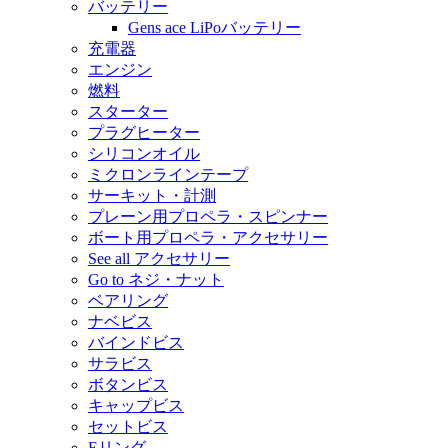
バッテリー
Gens ace LiPoバッテリー
充電器
エンジン
燃料
スターター
プラグヒーター
シリコンオイル
ミクロンラインテープ
サーキット・計測
プレーン用プロペラ・スピンナー
ボート用プロペラ・アクセサリー
See all アクセサリー
Go to ネジ・ナット
ベアリング
ナベビス
バインドビス
サラビス
ボタンビス
キャップビス
セットビス
Eリング