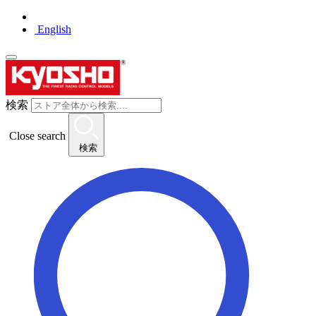
English
検索
Close search
検索