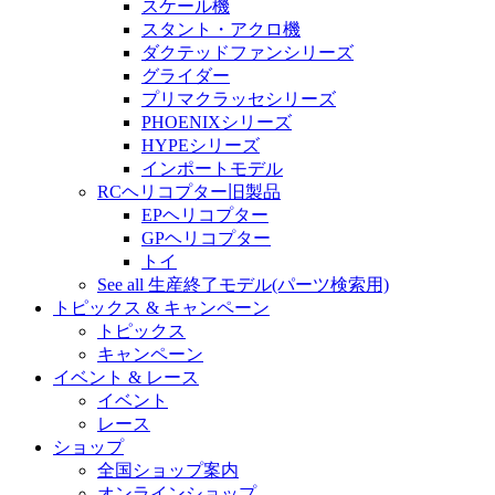
スケール機
スタント・アクロ機
ダクテッドファンシリーズ
グライダー
プリマクラッセシリーズ
PHOENIXシリーズ
HYPEシリーズ
インポートモデル
RCヘリコプター旧製品
EPヘリコプター
GPヘリコプター
トイ
See all 生産終了モデル(パーツ検索用)
トピックス & キャンペーン
トピックス
キャンペーン
イベント & レース
イベント
レース
ショップ
全国ショップ案内
オンラインショップ