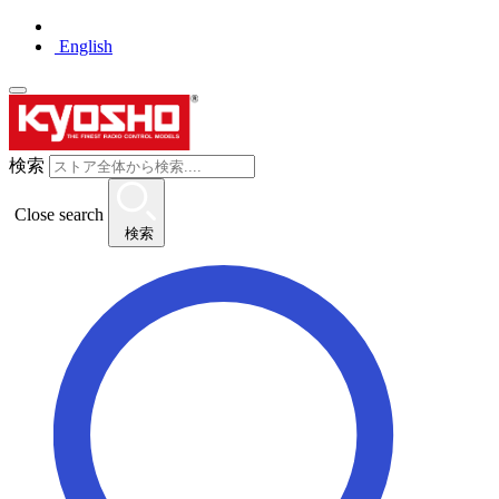
English
検索
Close search
検索