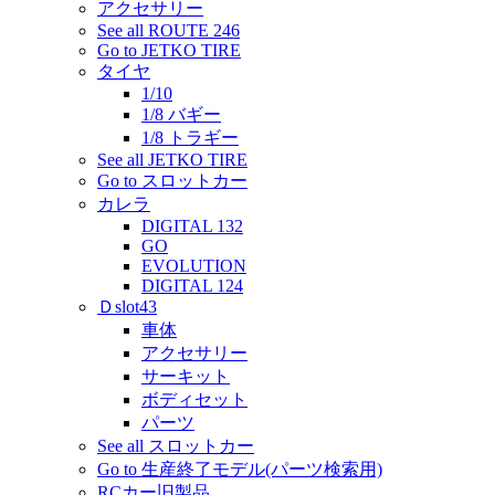
アクセサリー
See all ROUTE 246
Go to JETKO TIRE
タイヤ
1/10
1/8 バギー
1/8 トラギー
See all JETKO TIRE
Go to スロットカー
カレラ
DIGITAL 132
GO
EVOLUTION
DIGITAL 124
Ｄslot43
車体
アクセサリー
サーキット
ボディセット
パーツ
See all スロットカー
Go to 生産終了モデル(パーツ検索用)
RCカー旧製品