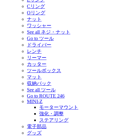
Cリング
Oリング
ナット
ワッシャー
See all ネジ・ナット
Go to ツール
ドライバー
レンチ
リーマー
カッター
ツールボックス
マット
収納バック
See all ツール
Go to ROUTE 246
MINI-Z
モーターマウント
強化・調整
ステアリング
電子部品
グッズ