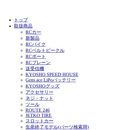
トップ
取扱商品
RCカー
新製品
RCバイク
RCベルトビークル
RCボート
RCプレーン
送受信機
KYOSHO SPEED HOUSE
Gens ace LiPoバッテリー
KYOSHOグッズ
アクセサリー
ネジ・ナット
ツール
ROUTE 246
JETKO TIRE
スロットカー
生産終了モデル(パーツ検索用)