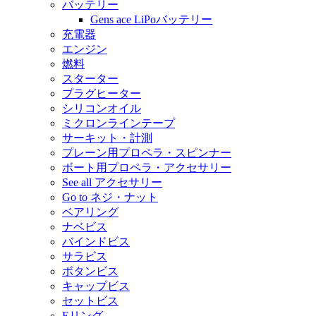
バッテリー
Gens ace LiPoバッテリー
充電器
エンジン
燃料
スターター
プラグヒーター
シリコンオイル
ミクロンラインテープ
サーキット・計測
プレーン用プロペラ・スピンナー
ボート用プロペラ・アクセサリー
See all アクセサリー
Go to ネジ・ナット
ベアリング
ナベビス
バインドビス
サラビス
ボタンビス
キャップビス
セットビス
Eリング