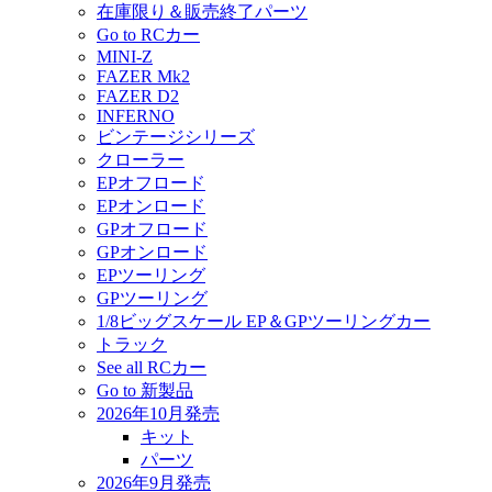
在庫限り＆販売終了パーツ
Go to RCカー
MINI-Z
FAZER Mk2
FAZER D2
INFERNO
ビンテージシリーズ
クローラー
EPオフロード
EPオンロード
GPオフロード
GPオンロード
EPツーリング
GPツーリング
1/8ビッグスケール EP＆GPツーリングカー
トラック
See all RCカー
Go to 新製品
2026年10月発売
キット
パーツ
2026年9月発売