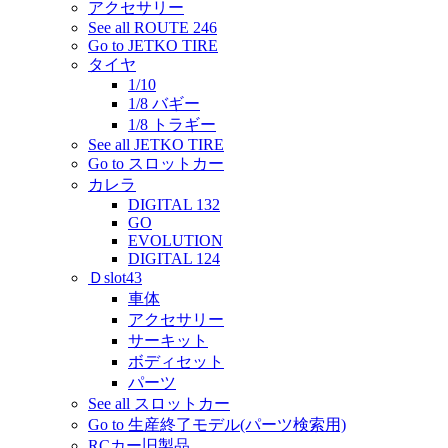
アクセサリー
See all ROUTE 246
Go to JETKO TIRE
タイヤ
1/10
1/8 バギー
1/8 トラギー
See all JETKO TIRE
Go to スロットカー
カレラ
DIGITAL 132
GO
EVOLUTION
DIGITAL 124
Ｄslot43
車体
アクセサリー
サーキット
ボディセット
パーツ
See all スロットカー
Go to 生産終了モデル(パーツ検索用)
RCカー旧製品