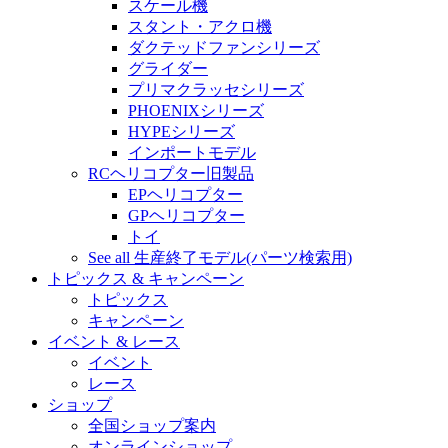
スケール機
スタント・アクロ機
ダクテッドファンシリーズ
グライダー
プリマクラッセシリーズ
PHOENIXシリーズ
HYPEシリーズ
インポートモデル
RCヘリコプター旧製品
EPヘリコプター
GPヘリコプター
トイ
See all 生産終了モデル(パーツ検索用)
トピックス & キャンペーン
トピックス
キャンペーン
イベント & レース
イベント
レース
ショップ
全国ショップ案内
オンラインショップ