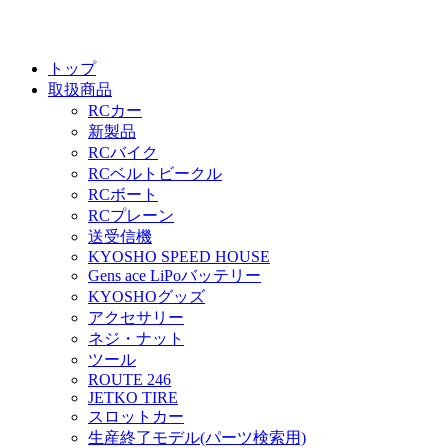
トップ
取扱商品
RCカー
新製品
RCバイク
RCベルトビークル
RCボート
RCプレーン
送受信機
KYOSHO SPEED HOUSE
Gens ace LiPoバッテリー
KYOSHOグッズ
アクセサリー
ネジ・ナット
ツール
ROUTE 246
JETKO TIRE
スロットカー
生産終了モデル(パーツ検索用)