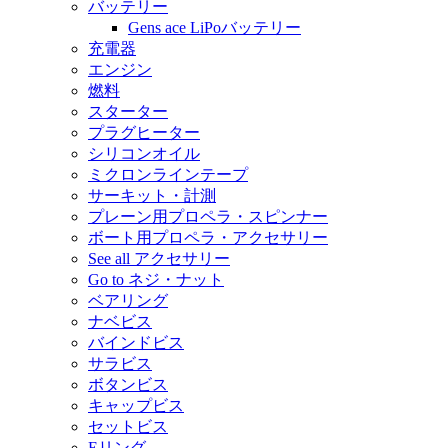
バッテリー
Gens ace LiPoバッテリー
充電器
エンジン
燃料
スターター
プラグヒーター
シリコンオイル
ミクロンラインテープ
サーキット・計測
プレーン用プロペラ・スピンナー
ボート用プロペラ・アクセサリー
See all アクセサリー
Go to ネジ・ナット
ベアリング
ナベビス
バインドビス
サラビス
ボタンビス
キャップビス
セットビス
Eリング