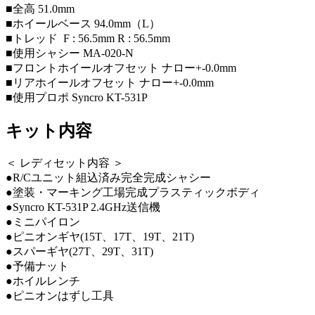
■全高 51.0mm
■ホイールベース 94.0mm（L）
■トレッド F : 56.5mm R : 56.5mm
■使用シャシー MA-020-N
■フロントホイールオフセット ナロー+-0.0mm
■リアホイールオフセット ナロー+-0.0mm
■使用プロポ Syncro KT-531P
キット内容
＜ レディセット内容 ＞
●R/Cユニット組込済み完全完成シャシー
●塗装・マーキング工場完成プラスティックボディ
●Syncro KT-531P 2.4GHz送信機
●ミニパイロン
●ピニオンギヤ(15T、17T、19T、21T)
●スパーギヤ(27T、29T、31T)
●予備ナット
●ホイルレンチ
●ピニオンはずし工具