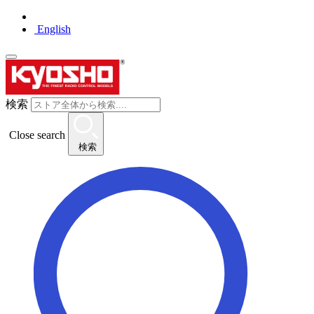
English
検索
Close search
検索