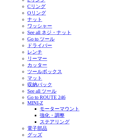
Cリング
Oリング
ナット
ワッシャー
See all ネジ・ナット
Go to ツール
ドライバー
レンチ
リーマー
カッター
ツールボックス
マット
収納バック
See all ツール
Go to ROUTE 246
MINI-Z
モーターマウント
強化・調整
ステアリング
電子部品
グッズ