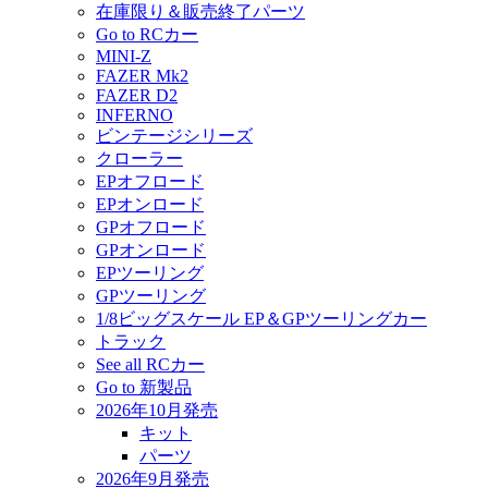
在庫限り＆販売終了パーツ
Go to RCカー
MINI-Z
FAZER Mk2
FAZER D2
INFERNO
ビンテージシリーズ
クローラー
EPオフロード
EPオンロード
GPオフロード
GPオンロード
EPツーリング
GPツーリング
1/8ビッグスケール EP＆GPツーリングカー
トラック
See all RCカー
Go to 新製品
2026年10月発売
キット
パーツ
2026年9月発売