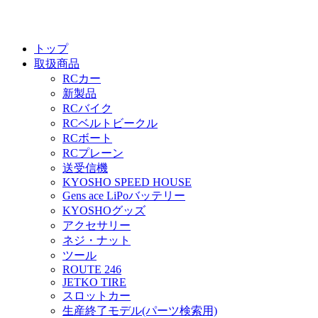
トップ
取扱商品
RCカー
新製品
RCバイク
RCベルトビークル
RCボート
RCプレーン
送受信機
KYOSHO SPEED HOUSE
Gens ace LiPoバッテリー
KYOSHOグッズ
アクセサリー
ネジ・ナット
ツール
ROUTE 246
JETKO TIRE
スロットカー
生産終了モデル(パーツ検索用)