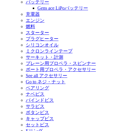
バッテリー
Gens ace LiPoバッテリー
充電器
エンジン
燃料
スターター
プラグヒーター
シリコンオイル
ミクロンラインテープ
サーキット・計測
プレーン用プロペラ・スピンナー
ボート用プロペラ・アクセサリー
See all アクセサリー
Go to ネジ・ナット
ベアリング
ナベビス
バインドビス
サラビス
ボタンビス
キャップビス
セットビス
Eリング