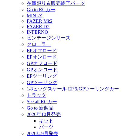
在庫限り＆販売終了パーツ
Go to RCカー
MINI-Z
FAZER Mk2
FAZER D2
INFERNO
ビンテージシリーズ
クローラー
EPオフロード
EPオンロード
GPオフロード
GPオンロード
EPツーリング
GPツーリング
1/8ビッグスケール EP＆GPツーリングカー
トラック
See all RCカー
Go to 新製品
2026年10月発売
キット
パーツ
2026年9月発売