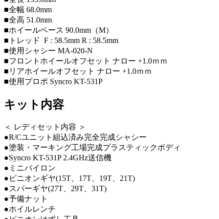
■全幅 68.0mm
■全高 51.0mm
■ホイールベース 90.0mm（M）
■トレッド F : 58.5mm R : 58.5mm
■使用シャシー MA-020-N
■フロントホイールオフセット ナロー +1.0ｍｍ
■リアホイールオフセット ナロー +1.0ｍｍ
■使用プロポ Syncro KT-531P
キット内容
＜ レディセット内容 ＞
●R/Cユニット組込済み完全完成シャシー
●塗装・マーキング工場完成プラスティックボディ
●Syncro KT-531P 2.4GHz送信機
●ミニパイロン
●ピニオンギヤ(15T、17T、19T、21T)
●スパーギヤ(27T、29T、31T)
●予備ナット
●ホイルレンチ