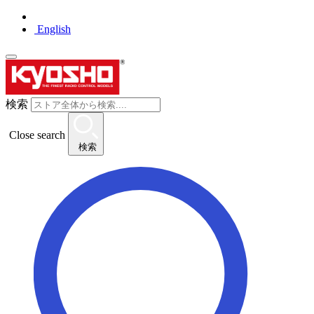
English
検索
Close search
検索