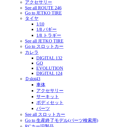
アクセサリー
See all ROUTE 246
Go to JETKO TIRE
タイヤ
1/10
1/8 バギー
1/8 トラギー
See all JETKO TIRE
Go to スロットカー
カレラ
DIGITAL 132
GO
EVOLUTION
DIGITAL 124
Ｄslot43
車体
アクセサリー
サーキット
ボディセット
パーツ
See all スロットカー
Go to 生産終了モデル(パーツ検索用)
RCカー旧製品