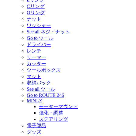
Cリング
Oリング
ナット
ワッシャー
See all ネジ・ナット
Go to ツール
ドライバー
レンチ
リーマー
カッター
ツールボックス
マット
収納バック
See all ツール
Go to ROUTE 246
MINI-Z
モーターマウント
強化・調整
ステアリング
電子部品
グッズ