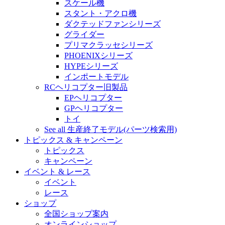
スケール機
スタント・アクロ機
ダクテッドファンシリーズ
グライダー
プリマクラッセシリーズ
PHOENIXシリーズ
HYPEシリーズ
インポートモデル
RCヘリコプター旧製品
EPヘリコプター
GPヘリコプター
トイ
See all 生産終了モデル(パーツ検索用)
トピックス & キャンペーン
トピックス
キャンペーン
イベント & レース
イベント
レース
ショップ
全国ショップ案内
オンラインショップ