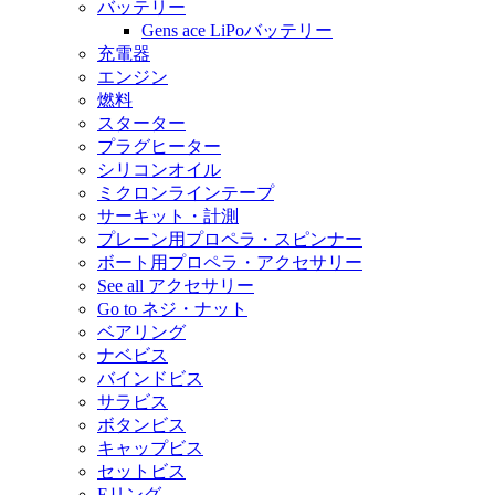
バッテリー
Gens ace LiPoバッテリー
充電器
エンジン
燃料
スターター
プラグヒーター
シリコンオイル
ミクロンラインテープ
サーキット・計測
プレーン用プロペラ・スピンナー
ボート用プロペラ・アクセサリー
See all アクセサリー
Go to ネジ・ナット
ベアリング
ナベビス
バインドビス
サラビス
ボタンビス
キャップビス
セットビス
Eリング