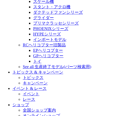
スケール機
スタント・アクロ機
ダクテッドファンシリーズ
グライダー
プリマクラッセシリーズ
PHOENIXシリーズ
HYPEシリーズ
インポートモデル
RCヘリコプター旧製品
EPヘリコプター
GPヘリコプター
トイ
See all 生産終了モデル(パーツ検索用)
トピックス & キャンペーン
トピックス
キャンペーン
イベント & レース
イベント
レース
ショップ
全国ショップ案内
オンラインショップ