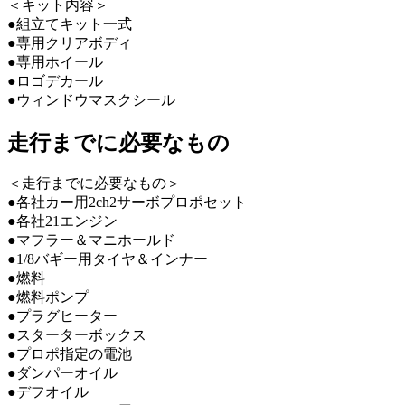
＜キット内容＞
●組立てキット一式
●専用クリアボディ
●専用ホイール
●ロゴデカール
●ウィンドウマスクシール
走行までに必要なもの
＜走行までに必要なもの＞
●各社カー用2ch2サーボプロポセット
●各社21エンジン
●マフラー＆マニホールド
●1/8バギー用タイヤ＆インナー
●燃料
●燃料ポンプ
●プラグヒーター
●スターターボックス
●プロポ指定の電池
●ダンパーオイル
●デフオイル