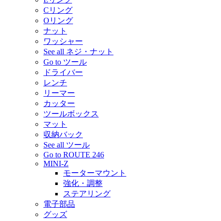
Cリング
Oリング
ナット
ワッシャー
See all ネジ・ナット
Go to ツール
ドライバー
レンチ
リーマー
カッター
ツールボックス
マット
収納バック
See all ツール
Go to ROUTE 246
MINI-Z
モーターマウント
強化・調整
ステアリング
電子部品
グッズ