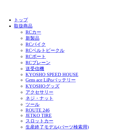
トップ
取扱商品
RCカー
新製品
RCバイク
RCベルトビークル
RCボート
RCプレーン
送受信機
KYOSHO SPEED HOUSE
Gens ace LiPoバッテリー
KYOSHOグッズ
アクセサリー
ネジ・ナット
ツール
ROUTE 246
JETKO TIRE
スロットカー
生産終了モデル(パーツ検索用)