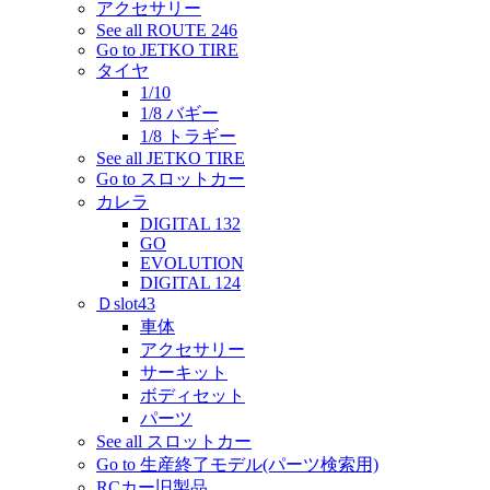
アクセサリー
See all ROUTE 246
Go to JETKO TIRE
タイヤ
1/10
1/8 バギー
1/8 トラギー
See all JETKO TIRE
Go to スロットカー
カレラ
DIGITAL 132
GO
EVOLUTION
DIGITAL 124
Ｄslot43
車体
アクセサリー
サーキット
ボディセット
パーツ
See all スロットカー
Go to 生産終了モデル(パーツ検索用)
RCカー旧製品