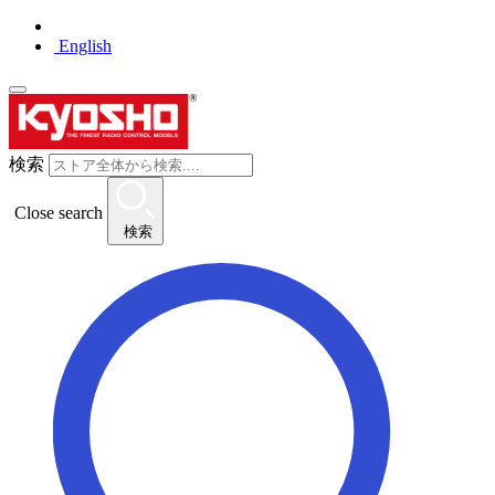
English
検索
Close search
検索