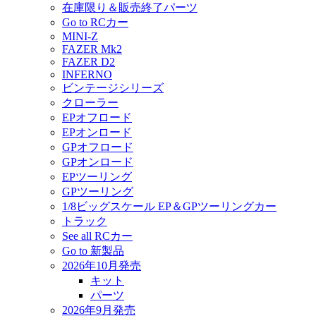
在庫限り＆販売終了パーツ
Go to RCカー
MINI-Z
FAZER Mk2
FAZER D2
INFERNO
ビンテージシリーズ
クローラー
EPオフロード
EPオンロード
GPオフロード
GPオンロード
EPツーリング
GPツーリング
1/8ビッグスケール EP＆GPツーリングカー
トラック
See all RCカー
Go to 新製品
2026年10月発売
キット
パーツ
2026年9月発売