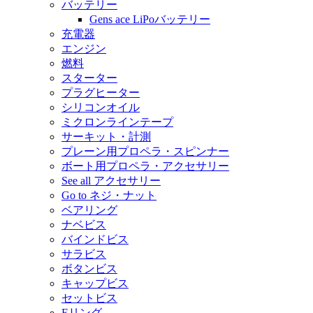
バッテリー
Gens ace LiPoバッテリー
充電器
エンジン
燃料
スターター
プラグヒーター
シリコンオイル
ミクロンラインテープ
サーキット・計測
プレーン用プロペラ・スピンナー
ボート用プロペラ・アクセサリー
See all アクセサリー
Go to ネジ・ナット
ベアリング
ナベビス
バインドビス
サラビス
ボタンビス
キャップビス
セットビス
Eリング