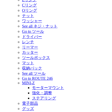
Cリング
Oリング
ナット
ワッシャー
See all ネジ・ナット
Go to ツール
ドライバー
レンチ
リーマー
カッター
ツールボックス
マット
収納バック
See all ツール
Go to ROUTE 246
MINI-Z
モーターマウント
強化・調整
ステアリング
電子部品
グッズ