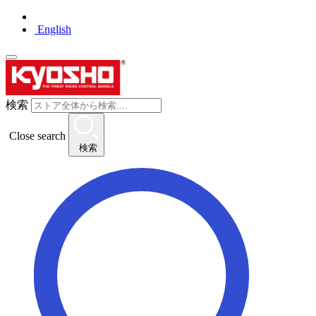
English
検索
Close search
検索