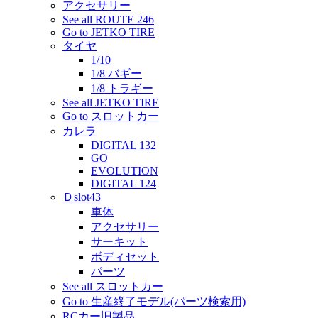
アクセサリー
See all ROUTE 246
Go to JETKO TIRE
タイヤ
1/10
1/8 バギー
1/8 トラギー
See all JETKO TIRE
Go to スロットカー
カレラ
DIGITAL 132
GO
EVOLUTION
DIGITAL 124
Ｄslot43
車体
アクセサリー
サーキット
ボディセット
パーツ
See all スロットカー
Go to 生産終了モデル(パーツ検索用)
RCカー旧製品