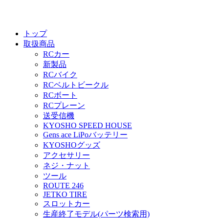
トップ
取扱商品
RCカー
新製品
RCバイク
RCベルトビークル
RCボート
RCプレーン
送受信機
KYOSHO SPEED HOUSE
Gens ace LiPoバッテリー
KYOSHOグッズ
アクセサリー
ネジ・ナット
ツール
ROUTE 246
JETKO TIRE
スロットカー
生産終了モデル(パーツ検索用)