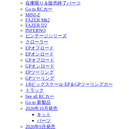
在庫限り＆販売終了パーツ
Go to RCカー
MINI-Z
FAZER Mk2
FAZER D2
INFERNO
ビンテージシリーズ
クローラー
EPオフロード
EPオンロード
GPオフロード
GPオンロード
EPツーリング
GPツーリング
1/8ビッグスケール EP＆GPツーリングカー
トラック
See all RCカー
Go to 新製品
2026年10月発売
キット
パーツ
2026年9月発売