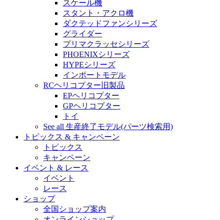
スケール機
スタント・アクロ機
ダクテッドファンシリーズ
グライダー
プリマクラッセシリーズ
PHOENIXシリーズ
HYPEシリーズ
インポートモデル
RCヘリコプター旧製品
EPヘリコプター
GPヘリコプター
トイ
See all 生産終了モデル(パーツ検索用)
トピックス & キャンペーン
トピックス
キャンペーン
イベント & レース
イベント
レース
ショップ
全国ショップ案内
オンラインショップ