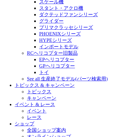
スケール機
スタント・アクロ機
ダクテッドファンシリーズ
グライダー
プリマクラッセシリーズ
PHOENIXシリーズ
HYPEシリーズ
インポートモデル
RCヘリコプター旧製品
EPヘリコプター
GPヘリコプター
トイ
See all 生産終了モデル(パーツ検索用)
トピックス & キャンペーン
トピックス
キャンペーン
イベント & レース
イベント
レース
ショップ
全国ショップ案内
オンラインショップ