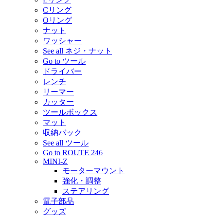
Cリング
Oリング
ナット
ワッシャー
See all ネジ・ナット
Go to ツール
ドライバー
レンチ
リーマー
カッター
ツールボックス
マット
収納バック
See all ツール
Go to ROUTE 246
MINI-Z
モーターマウント
強化・調整
ステアリング
電子部品
グッズ