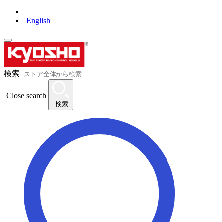
English
検索
Close search
検索