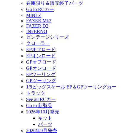
在庫限り＆販売終了パーツ
Go to RCカー
MINI-Z
FAZER Mk2
FAZER D2
INFERNO
ビンテージシリーズ
クローラー
EPオフロード
EPオンロード
GPオフロード
GPオンロード
EPツーリング
GPツーリング
1/8ビッグスケール EP＆GPツーリングカー
トラック
See all RCカー
Go to 新製品
2026年10月発売
キット
パーツ
2026年9月発売