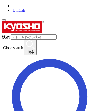
English
検索
Close search
検索