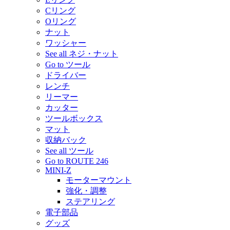
Cリング
Oリング
ナット
ワッシャー
See all ネジ・ナット
Go to ツール
ドライバー
レンチ
リーマー
カッター
ツールボックス
マット
収納バック
See all ツール
Go to ROUTE 246
MINI-Z
モーターマウント
強化・調整
ステアリング
電子部品
グッズ