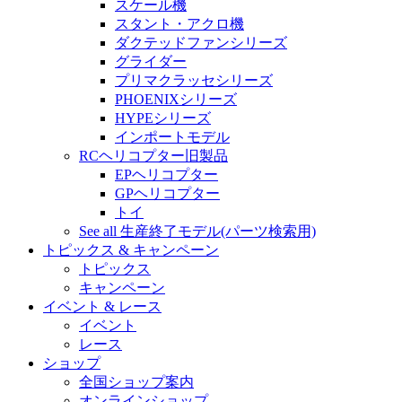
スケール機
スタント・アクロ機
ダクテッドファンシリーズ
グライダー
プリマクラッセシリーズ
PHOENIXシリーズ
HYPEシリーズ
インポートモデル
RCヘリコプター旧製品
EPヘリコプター
GPヘリコプター
トイ
See all 生産終了モデル(パーツ検索用)
トピックス & キャンペーン
トピックス
キャンペーン
イベント & レース
イベント
レース
ショップ
全国ショップ案内
オンラインショップ