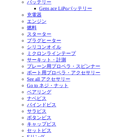
バッテリー
Gens ace LiPoバッテリー
充電器
エンジン
燃料
スターター
プラグヒーター
シリコンオイル
ミクロンラインテープ
サーキット・計測
プレーン用プロペラ・スピンナー
ボート用プロペラ・アクセサリー
See all アクセサリー
Go to ネジ・ナット
ベアリング
ナベビス
バインドビス
サラビス
ボタンビス
キャップビス
セットビス
Eリング