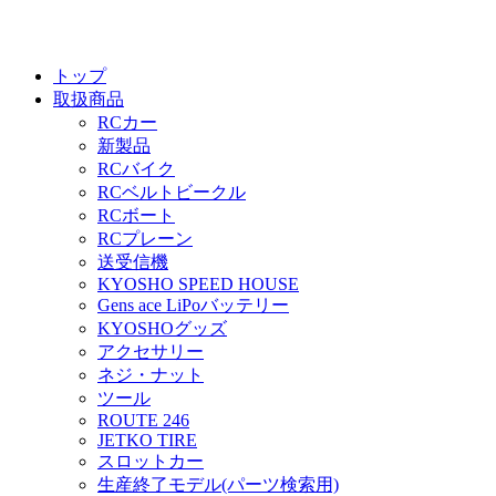
トップ
取扱商品
RCカー
新製品
RCバイク
RCベルトビークル
RCボート
RCプレーン
送受信機
KYOSHO SPEED HOUSE
Gens ace LiPoバッテリー
KYOSHOグッズ
アクセサリー
ネジ・ナット
ツール
ROUTE 246
JETKO TIRE
スロットカー
生産終了モデル(パーツ検索用)