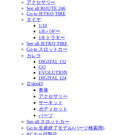
アクセサリー
See all ROUTE 246
Go to JETKO TIRE
タイヤ
1/10
1/8 バギー
1/8 トラギー
See all JETKO TIRE
Go to スロットカー
カレラ
DIGITAL 132
GO
EVOLUTION
DIGITAL 124
Ｄslot43
車体
アクセサリー
サーキット
ボディセット
パーツ
See all スロットカー
Go to 生産終了モデル(パーツ検索用)
RCカー旧製品