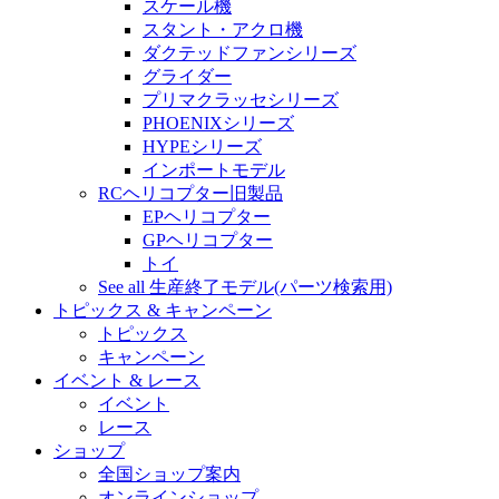
スケール機
スタント・アクロ機
ダクテッドファンシリーズ
グライダー
プリマクラッセシリーズ
PHOENIXシリーズ
HYPEシリーズ
インポートモデル
RCヘリコプター旧製品
EPヘリコプター
GPヘリコプター
トイ
See all 生産終了モデル(パーツ検索用)
トピックス & キャンペーン
トピックス
キャンペーン
イベント & レース
イベント
レース
ショップ
全国ショップ案内
オンラインショップ