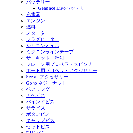
バッテリー
Gens ace LiPoバッテリー
充電器
エンジン
燃料
スターター
プラグヒーター
シリコンオイル
ミクロンラインテープ
サーキット・計測
プレーン用プロペラ・スピンナー
ボート用プロペラ・アクセサリー
See all アクセサリー
Go to ネジ・ナット
ベアリング
ナベビス
バインドビス
サラビス
ボタンビス
キャップビス
セットビス
Eリング