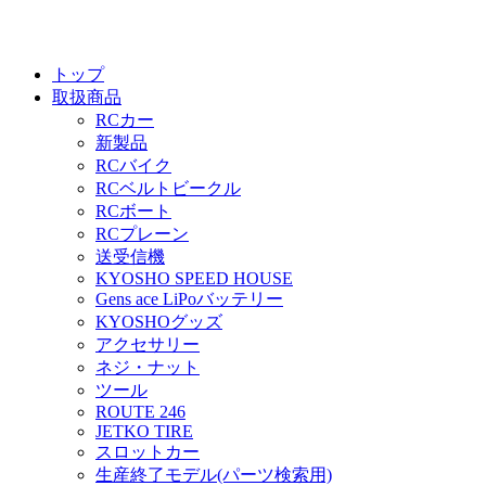
トップ
取扱商品
RCカー
新製品
RCバイク
RCベルトビークル
RCボート
RCプレーン
送受信機
KYOSHO SPEED HOUSE
Gens ace LiPoバッテリー
KYOSHOグッズ
アクセサリー
ネジ・ナット
ツール
ROUTE 246
JETKO TIRE
スロットカー
生産終了モデル(パーツ検索用)