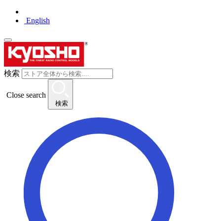
English
検索
Close search
検索