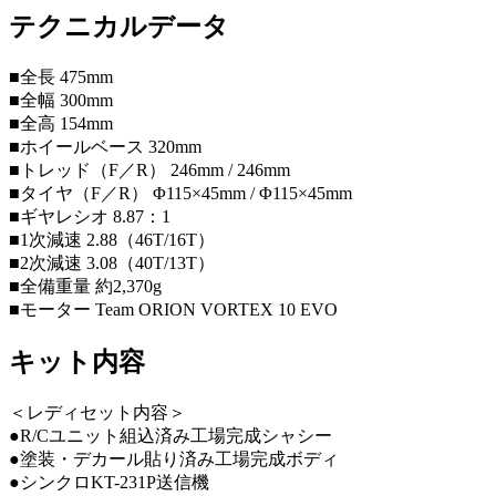
テクニカルデータ
■全長 475mm
■全幅 300mm
■全高 154mm
■ホイールベース 320mm
■トレッド（F／R） 246mm / 246mm
■タイヤ（F／R） Φ115×45mm / Φ115×45mm
■ギヤレシオ 8.87：1
■1次減速 2.88（46T/16T）
■2次減速 3.08（40T/13T）
■全備重量 約2,370g
■モーター Team ORION VORTEX 10 EVO
キット内容
＜レディセット内容＞
●R/Cユニット組込済み工場完成シャシー
●塗装・デカール貼り済み工場完成ボディ
●シンクロKT-231P送信機