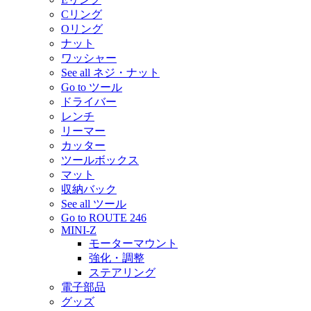
Cリング
Oリング
ナット
ワッシャー
See all ネジ・ナット
Go to ツール
ドライバー
レンチ
リーマー
カッター
ツールボックス
マット
収納バック
See all ツール
Go to ROUTE 246
MINI-Z
モーターマウント
強化・調整
ステアリング
電子部品
グッズ