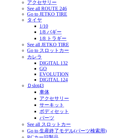
アクセサリー
See all ROUTE 246
Go to JETKO TIRE
タイヤ
1/10
1/8 バギー
1/8 トラギー
See all JETKO TIRE
Go to スロットカー
カレラ
DIGITAL 132
GO
EVOLUTION
DIGITAL 124
Ｄslot43
車体
アクセサリー
サーキット
ボディセット
パーツ
See all スロットカー
Go to 生産終了モデル(パーツ検索用)
RCカー旧製品