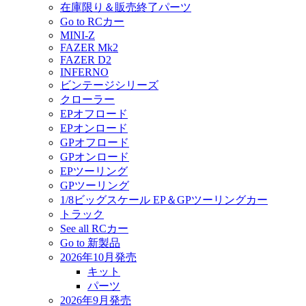
在庫限り＆販売終了パーツ
Go to RCカー
MINI-Z
FAZER Mk2
FAZER D2
INFERNO
ビンテージシリーズ
クローラー
EPオフロード
EPオンロード
GPオフロード
GPオンロード
EPツーリング
GPツーリング
1/8ビッグスケール EP＆GPツーリングカー
トラック
See all RCカー
Go to 新製品
2026年10月発売
キット
パーツ
2026年9月発売