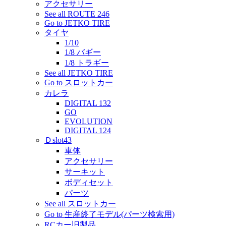
アクセサリー
See all ROUTE 246
Go to JETKO TIRE
タイヤ
1/10
1/8 バギー
1/8 トラギー
See all JETKO TIRE
Go to スロットカー
カレラ
DIGITAL 132
GO
EVOLUTION
DIGITAL 124
Ｄslot43
車体
アクセサリー
サーキット
ボディセット
パーツ
See all スロットカー
Go to 生産終了モデル(パーツ検索用)
RCカー旧製品