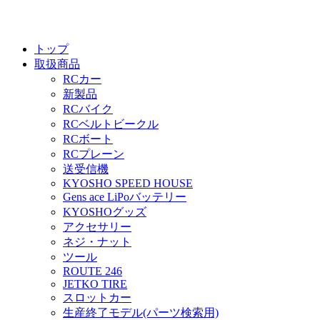
トップ
取扱商品
RCカー
新製品
RCバイク
RCベルトビークル
RCボート
RCプレーン
送受信機
KYOSHO SPEED HOUSE
Gens ace LiPoバッテリー
KYOSHOグッズ
アクセサリー
ネジ・ナット
ツール
ROUTE 246
JETKO TIRE
スロットカー
生産終了モデル(パーツ検索用)