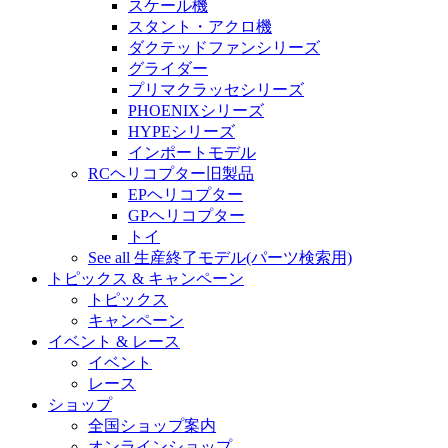
スケール機
スタント・アクロ機
ダクテッドファンシリーズ
グライダー
プリマクラッセシリーズ
PHOENIXシリーズ
HYPEシリーズ
インポートモデル
RCヘリコプター旧製品
EPヘリコプター
GPヘリコプター
トイ
See all 生産終了モデル(パーツ検索用)
トピックス & キャンペーン
トピックス
キャンペーン
イベント & レース
イベント
レース
ショップ
全国ショップ案内
オンラインショップ