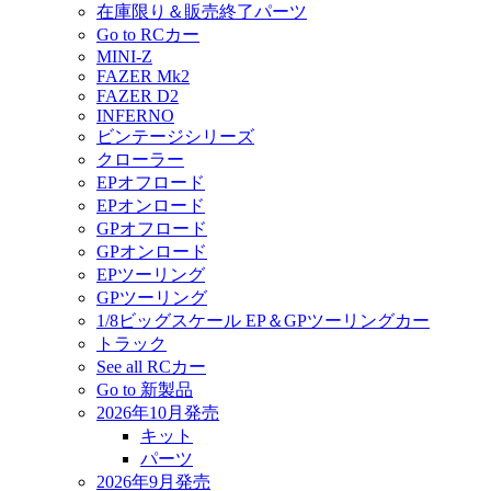
在庫限り＆販売終了パーツ
Go to RCカー
MINI-Z
FAZER Mk2
FAZER D2
INFERNO
ビンテージシリーズ
クローラー
EPオフロード
EPオンロード
GPオフロード
GPオンロード
EPツーリング
GPツーリング
1/8ビッグスケール EP＆GPツーリングカー
トラック
See all RCカー
Go to 新製品
2026年10月発売
キット
パーツ
2026年9月発売