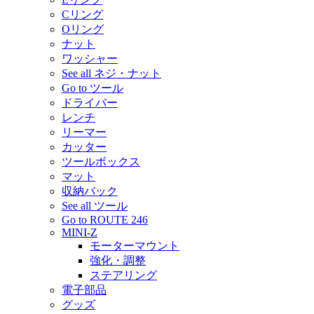
Cリング
Oリング
ナット
ワッシャー
See all ネジ・ナット
Go to ツール
ドライバー
レンチ
リーマー
カッター
ツールボックス
マット
収納バック
See all ツール
Go to ROUTE 246
MINI-Z
モーターマウント
強化・調整
ステアリング
電子部品
グッズ