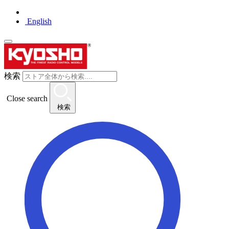
English
検索
Close search
検索