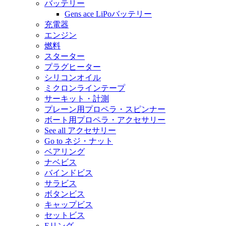
バッテリー
Gens ace LiPoバッテリー
充電器
エンジン
燃料
スターター
プラグヒーター
シリコンオイル
ミクロンラインテープ
サーキット・計測
プレーン用プロペラ・スピンナー
ボート用プロペラ・アクセサリー
See all アクセサリー
Go to ネジ・ナット
ベアリング
ナベビス
バインドビス
サラビス
ボタンビス
キャップビス
セットビス
Eリング