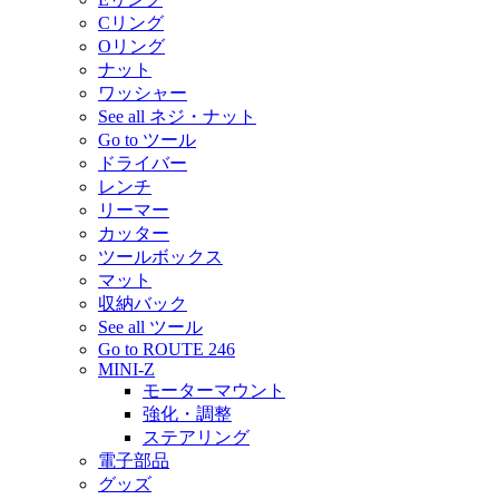
Cリング
Oリング
ナット
ワッシャー
See all ネジ・ナット
Go to ツール
ドライバー
レンチ
リーマー
カッター
ツールボックス
マット
収納バック
See all ツール
Go to ROUTE 246
MINI-Z
モーターマウント
強化・調整
ステアリング
電子部品
グッズ