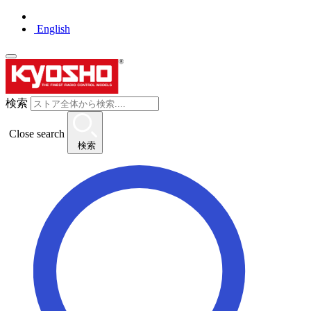
English
検索
Close search
検索