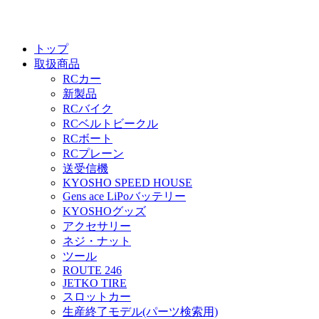
トップ
取扱商品
RCカー
新製品
RCバイク
RCベルトビークル
RCボート
RCプレーン
送受信機
KYOSHO SPEED HOUSE
Gens ace LiPoバッテリー
KYOSHOグッズ
アクセサリー
ネジ・ナット
ツール
ROUTE 246
JETKO TIRE
スロットカー
生産終了モデル(パーツ検索用)