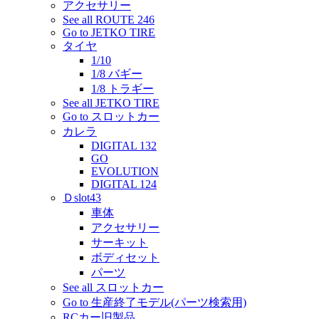
アクセサリー
See all ROUTE 246
Go to JETKO TIRE
タイヤ
1/10
1/8 バギー
1/8 トラギー
See all JETKO TIRE
Go to スロットカー
カレラ
DIGITAL 132
GO
EVOLUTION
DIGITAL 124
Ｄslot43
車体
アクセサリー
サーキット
ボディセット
パーツ
See all スロットカー
Go to 生産終了モデル(パーツ検索用)
RCカー旧製品