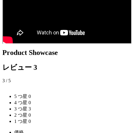
Product Showcase
レビュー
3
3
/ 5
5 つ星
0
4 つ星
0
3 つ星
3
2 つ星
0
1 つ星
0
価格