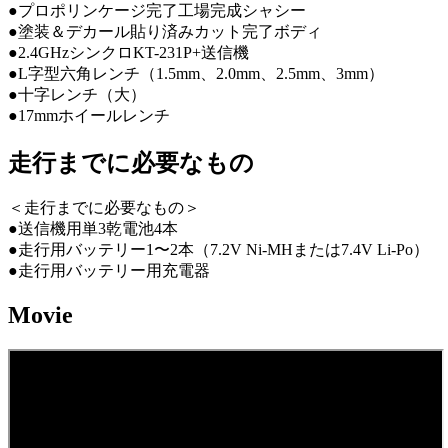
●プロポリンケージ完了工場完成シャシー
●塗装＆デカール貼り済みカット完了ボディ
●2.4GHzシンクロKT-231P+送信機
●L字型六角レンチ（1.5mm、2.0mm、2.5mm、3mm）
●十字レンチ（大）
●17mmホイールレンチ
走行までに必要なもの
＜走行までに必要なもの＞
●送信機用単3乾電池4本
●走行用バッテリー1〜2本（7.2V Ni-MHまたは7.4V Li-Po）
●走行用バッテリー用充電器
Movie