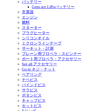
バッテリー
Gens ace LiPoバッテリー
充電器
エンジン
燃料
スターター
プラグヒーター
シリコンオイル
ミクロンラインテープ
サーキット・計測
プレーン用プロペラ・スピンナー
ボート用プロペラ・アクセサリー
See all アクセサリー
Go to ネジ・ナット
ベアリング
ナベビス
バインドビス
サラビス
ボタンビス
キャップビス
セットビス
Eリング