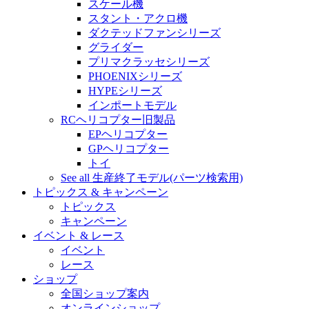
スケール機
スタント・アクロ機
ダクテッドファンシリーズ
グライダー
プリマクラッセシリーズ
PHOENIXシリーズ
HYPEシリーズ
インポートモデル
RCヘリコプター旧製品
EPヘリコプター
GPヘリコプター
トイ
See all 生産終了モデル(パーツ検索用)
トピックス & キャンペーン
トピックス
キャンペーン
イベント & レース
イベント
レース
ショップ
全国ショップ案内
オンラインショップ