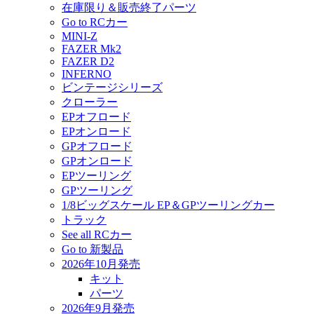
在庫限り＆販売終了パーツ
Go to RCカー
MINI-Z
FAZER Mk2
FAZER D2
INFERNO
ビンテージシリーズ
クローラー
EPオフロード
EPオンロード
GPオフロード
GPオンロード
EPツーリング
GPツーリング
1/8ビッグスケール EP＆GPツーリングカー
トラック
See all RCカー
Go to 新製品
2026年10月発売
キット
パーツ
2026年9月発売