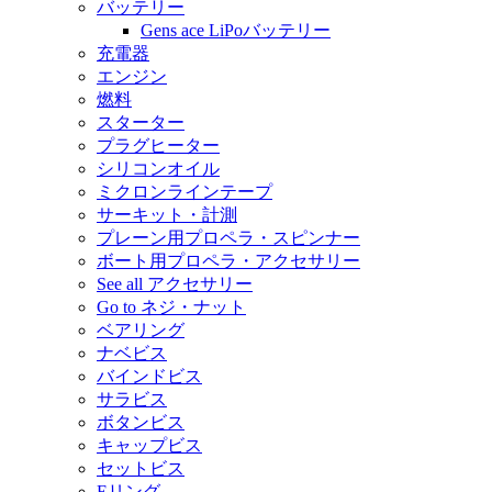
バッテリー
Gens ace LiPoバッテリー
充電器
エンジン
燃料
スターター
プラグヒーター
シリコンオイル
ミクロンラインテープ
サーキット・計測
プレーン用プロペラ・スピンナー
ボート用プロペラ・アクセサリー
See all アクセサリー
Go to ネジ・ナット
ベアリング
ナベビス
バインドビス
サラビス
ボタンビス
キャップビス
セットビス
Eリング