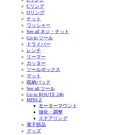
Cリング
Oリング
ナット
ワッシャー
See all ネジ・ナット
Go to ツール
ドライバー
レンチ
リーマー
カッター
ツールボックス
マット
収納バック
See all ツール
Go to ROUTE 246
MINI-Z
モーターマウント
強化・調整
ステアリング
電子部品
グッズ