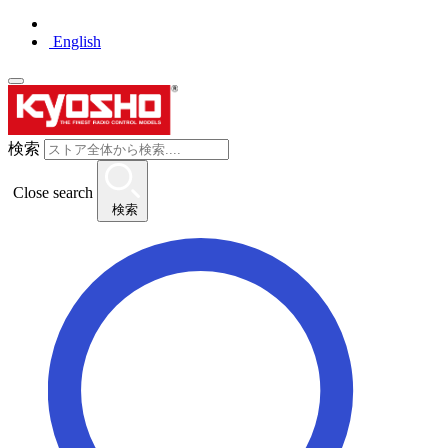
English
検索
Close search
検索