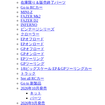
在庫限り＆販売終了パーツ
Go to RCカー
MINI-Z
FAZER Mk2
FAZER D2
INFERNO
ビンテージシリーズ
クローラー
EPオフロード
EPオンロード
GPオフロード
GPオンロード
EPツーリング
GPツーリング
1/8ビッグスケール EP＆GPツーリングカー
トラック
See all RCカー
Go to 新製品
2026年10月発売
キット
パーツ
2026年9月発売