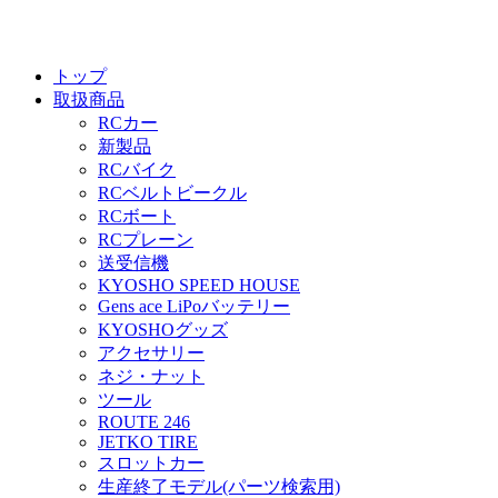
トップ
取扱商品
RCカー
新製品
RCバイク
RCベルトビークル
RCボート
RCプレーン
送受信機
KYOSHO SPEED HOUSE
Gens ace LiPoバッテリー
KYOSHOグッズ
アクセサリー
ネジ・ナット
ツール
ROUTE 246
JETKO TIRE
スロットカー
生産終了モデル(パーツ検索用)