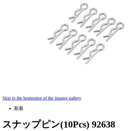
Skip to the beginning of the images gallery
新着
スナップピン(10Pcs) 92638