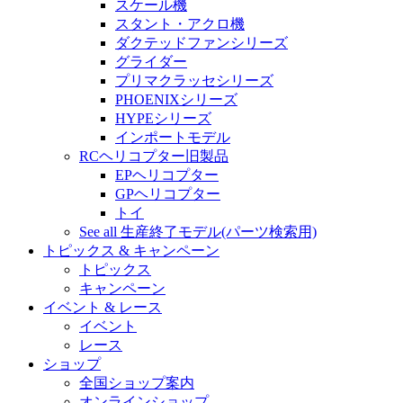
スケール機
スタント・アクロ機
ダクテッドファンシリーズ
グライダー
プリマクラッセシリーズ
PHOENIXシリーズ
HYPEシリーズ
インポートモデル
RCヘリコプター旧製品
EPヘリコプター
GPヘリコプター
トイ
See all 生産終了モデル(パーツ検索用)
トピックス & キャンペーン
トピックス
キャンペーン
イベント & レース
イベント
レース
ショップ
全国ショップ案内
オンラインショップ