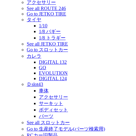
アクセサリー
See all ROUTE 246
Go to JETKO TIRE
タイヤ
1/10
1/8 バギー
1/8 トラギー
See all JETKO TIRE
Go to スロットカー
カレラ
DIGITAL 132
GO
EVOLUTION
DIGITAL 124
Ｄslot43
車体
アクセサリー
サーキット
ボディセット
パーツ
See all スロットカー
Go to 生産終了モデル(パーツ検索用)
RCカー旧製品