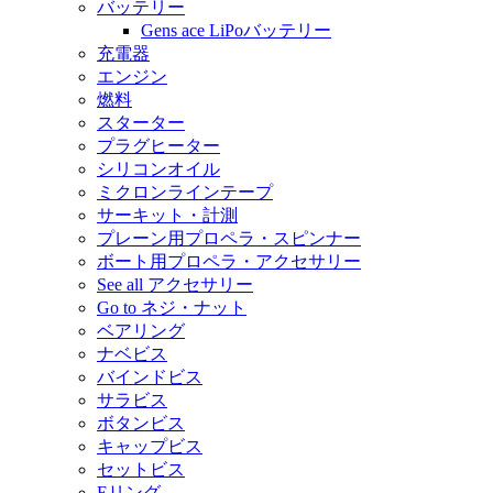
バッテリー
Gens ace LiPoバッテリー
充電器
エンジン
燃料
スターター
プラグヒーター
シリコンオイル
ミクロンラインテープ
サーキット・計測
プレーン用プロペラ・スピンナー
ボート用プロペラ・アクセサリー
See all アクセサリー
Go to ネジ・ナット
ベアリング
ナベビス
バインドビス
サラビス
ボタンビス
キャップビス
セットビス
Eリング