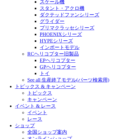
スケール機
スタント・アクロ機
ダクテッドファンシリーズ
グライダー
プリマクラッセシリーズ
PHOENIXシリーズ
HYPEシリーズ
インポートモデル
RCヘリコプター旧製品
EPヘリコプター
GPヘリコプター
トイ
See all 生産終了モデル(パーツ検索用)
トピックス & キャンペーン
トピックス
キャンペーン
イベント & レース
イベント
レース
ショップ
全国ショップ案内
オンラインショップ