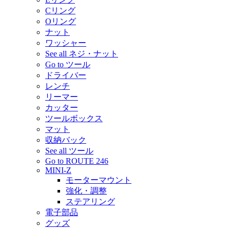
Cリング
Oリング
ナット
ワッシャー
See all ネジ・ナット
Go to ツール
ドライバー
レンチ
リーマー
カッター
ツールボックス
マット
収納バック
See all ツール
Go to ROUTE 246
MINI-Z
モーターマウント
強化・調整
ステアリング
電子部品
グッズ