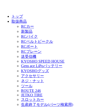
トップ
取扱商品
RCカー
新製品
RCバイク
RCベルトビークル
RCボート
RCプレーン
送受信機
KYOSHO SPEED HOUSE
Gens ace LiPoバッテリー
KYOSHOグッズ
アクセサリー
ネジ・ナット
ツール
ROUTE 246
JETKO TIRE
スロットカー
生産終了モデル(パーツ検索用)