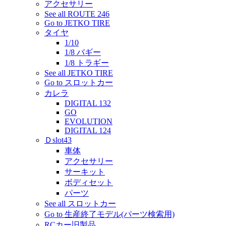
アクセサリー
See all ROUTE 246
Go to JETKO TIRE
タイヤ
1/10
1/8 バギー
1/8 トラギー
See all JETKO TIRE
Go to スロットカー
カレラ
DIGITAL 132
GO
EVOLUTION
DIGITAL 124
Ｄslot43
車体
アクセサリー
サーキット
ボディセット
パーツ
See all スロットカー
Go to 生産終了モデル(パーツ検索用)
RCカー旧製品