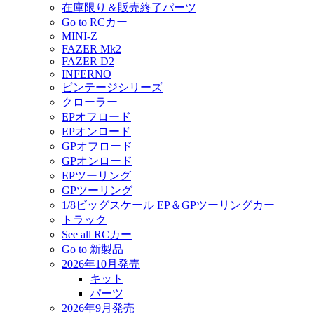
在庫限り＆販売終了パーツ
Go to RCカー
MINI-Z
FAZER Mk2
FAZER D2
INFERNO
ビンテージシリーズ
クローラー
EPオフロード
EPオンロード
GPオフロード
GPオンロード
EPツーリング
GPツーリング
1/8ビッグスケール EP＆GPツーリングカー
トラック
See all RCカー
Go to 新製品
2026年10月発売
キット
パーツ
2026年9月発売