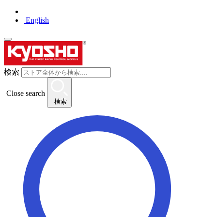
English
検索
Close search
検索