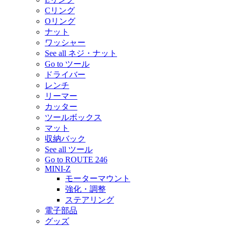
Cリング
Oリング
ナット
ワッシャー
See all ネジ・ナット
Go to ツール
ドライバー
レンチ
リーマー
カッター
ツールボックス
マット
収納バック
See all ツール
Go to ROUTE 246
MINI-Z
モーターマウント
強化・調整
ステアリング
電子部品
グッズ