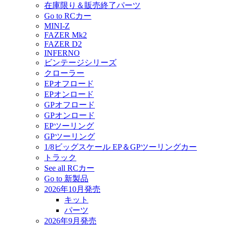
在庫限り＆販売終了パーツ
Go to RCカー
MINI-Z
FAZER Mk2
FAZER D2
INFERNO
ビンテージシリーズ
クローラー
EPオフロード
EPオンロード
GPオフロード
GPオンロード
EPツーリング
GPツーリング
1/8ビッグスケール EP＆GPツーリングカー
トラック
See all RCカー
Go to 新製品
2026年10月発売
キット
パーツ
2026年9月発売