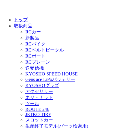
トップ
取扱商品
RCカー
新製品
RCバイク
RCベルトビークル
RCボート
RCプレーン
送受信機
KYOSHO SPEED HOUSE
Gens ace LiPoバッテリー
KYOSHOグッズ
アクセサリー
ネジ・ナット
ツール
ROUTE 246
JETKO TIRE
スロットカー
生産終了モデル(パーツ検索用)