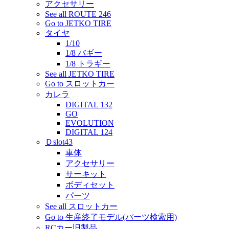
アクセサリー
See all ROUTE 246
Go to JETKO TIRE
タイヤ
1/10
1/8 バギー
1/8 トラギー
See all JETKO TIRE
Go to スロットカー
カレラ
DIGITAL 132
GO
EVOLUTION
DIGITAL 124
Ｄslot43
車体
アクセサリー
サーキット
ボディセット
パーツ
See all スロットカー
Go to 生産終了モデル(パーツ検索用)
RCカー旧製品