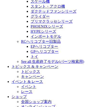
スケール機
スタント・アクロ機
ダクテッドファンシリーズ
グライダー
プリマクラッセシリーズ
PHOENIXシリーズ
HYPEシリーズ
インポートモデル
RCヘリコプター旧製品
EPヘリコプター
GPヘリコプター
トイ
See all 生産終了モデル(パーツ検索用)
トピックス & キャンペーン
トピックス
キャンペーン
イベント & レース
イベント
レース
ショップ
全国ショップ案内
オンラインショップ