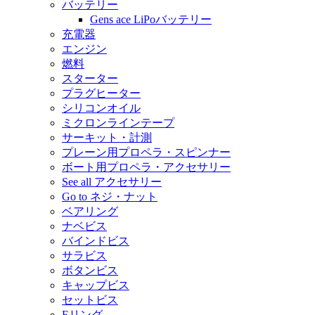
バッテリー
Gens ace LiPoバッテリー
充電器
エンジン
燃料
スターター
プラグヒーター
シリコンオイル
ミクロンラインテープ
サーキット・計測
プレーン用プロペラ・スピンナー
ボート用プロペラ・アクセサリー
See all アクセサリー
Go to ネジ・ナット
ベアリング
ナベビス
バインドビス
サラビス
ボタンビス
キャップビス
セットビス
Eリング