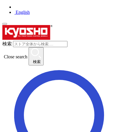
English
検索
Close search
検索