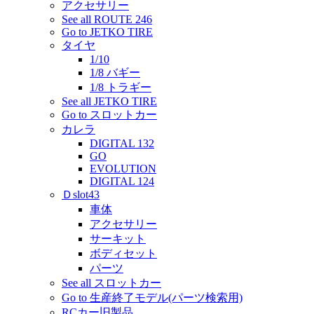
アクセサリー
See all ROUTE 246
Go to JETKO TIRE
タイヤ
1/10
1/8 バギー
1/8 トラギー
See all JETKO TIRE
Go to スロットカー
カレラ
DIGITAL 132
GO
EVOLUTION
DIGITAL 124
Ｄslot43
車体
アクセサリー
サーキット
ボディセット
パーツ
See all スロットカー
Go to 生産終了モデル(パーツ検索用)
RCカー旧製品