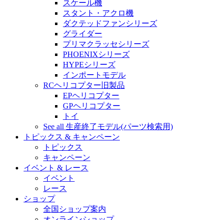
スケール機
スタント・アクロ機
ダクテッドファンシリーズ
グライダー
プリマクラッセシリーズ
PHOENIXシリーズ
HYPEシリーズ
インポートモデル
RCヘリコプター旧製品
EPヘリコプター
GPヘリコプター
トイ
See all 生産終了モデル(パーツ検索用)
トピックス & キャンペーン
トピックス
キャンペーン
イベント & レース
イベント
レース
ショップ
全国ショップ案内
オンラインショップ