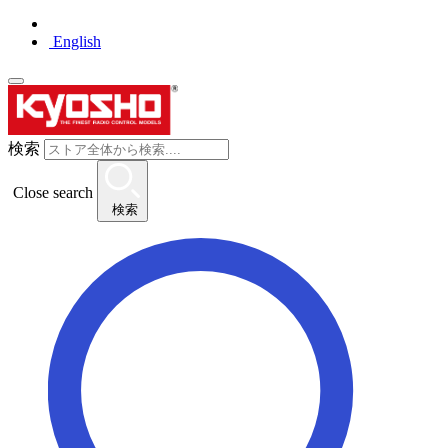
English
検索
Close search
検索