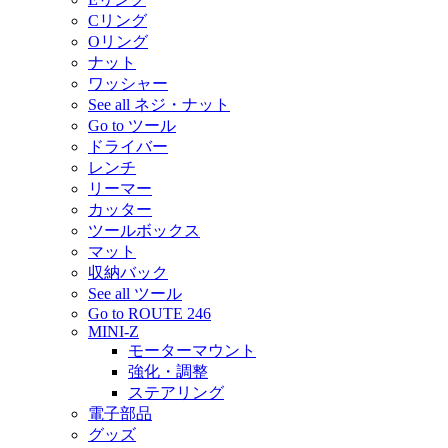
Cリング
Oリング
ナット
ワッシャー
See all ネジ・ナット
Go to ツール
ドライバー
レンチ
リーマー
カッター
ツールボックス
マット
収納バック
See all ツール
Go to ROUTE 246
MINI-Z
モーターマウント
強化・調整
ステアリング
電子部品
グッズ