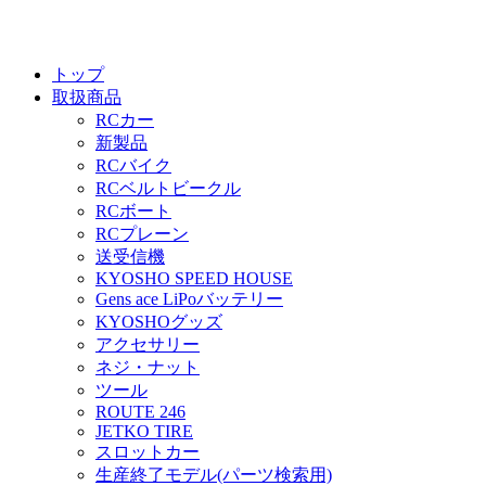
トップ
取扱商品
RCカー
新製品
RCバイク
RCベルトビークル
RCボート
RCプレーン
送受信機
KYOSHO SPEED HOUSE
Gens ace LiPoバッテリー
KYOSHOグッズ
アクセサリー
ネジ・ナット
ツール
ROUTE 246
JETKO TIRE
スロットカー
生産終了モデル(パーツ検索用)