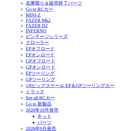
在庫限り＆販売終了パーツ
Go to RCカー
MINI-Z
FAZER Mk2
FAZER D2
INFERNO
ビンテージシリーズ
クローラー
EPオフロード
EPオンロード
GPオフロード
GPオンロード
EPツーリング
GPツーリング
1/8ビッグスケール EP＆GPツーリングカー
トラック
See all RCカー
Go to 新製品
2026年10月発売
キット
パーツ
2026年9月発売