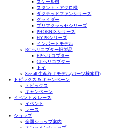
スケール機
スタント・アクロ機
ダクテッドファンシリーズ
グライダー
プリマクラッセシリーズ
PHOENIXシリーズ
HYPEシリーズ
インポートモデル
RCヘリコプター旧製品
EPヘリコプター
GPヘリコプター
トイ
See all 生産終了モデル(パーツ検索用)
トピックス & キャンペーン
トピックス
キャンペーン
イベント & レース
イベント
レース
ショップ
全国ショップ案内
オンラインショップ