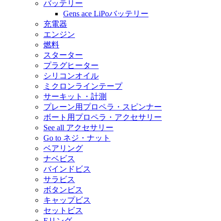
バッテリー
Gens ace LiPoバッテリー
充電器
エンジン
燃料
スターター
プラグヒーター
シリコンオイル
ミクロンラインテープ
サーキット・計測
プレーン用プロペラ・スピンナー
ボート用プロペラ・アクセサリー
See all アクセサリー
Go to ネジ・ナット
ベアリング
ナベビス
バインドビス
サラビス
ボタンビス
キャップビス
セットビス
Eリング