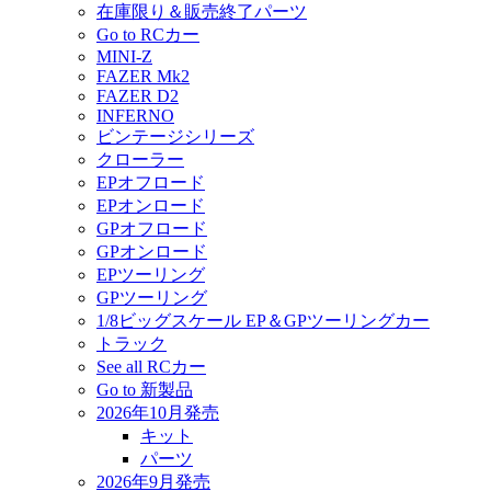
在庫限り＆販売終了パーツ
Go to RCカー
MINI-Z
FAZER Mk2
FAZER D2
INFERNO
ビンテージシリーズ
クローラー
EPオフロード
EPオンロード
GPオフロード
GPオンロード
EPツーリング
GPツーリング
1/8ビッグスケール EP＆GPツーリングカー
トラック
See all RCカー
Go to 新製品
2026年10月発売
キット
パーツ
2026年9月発売