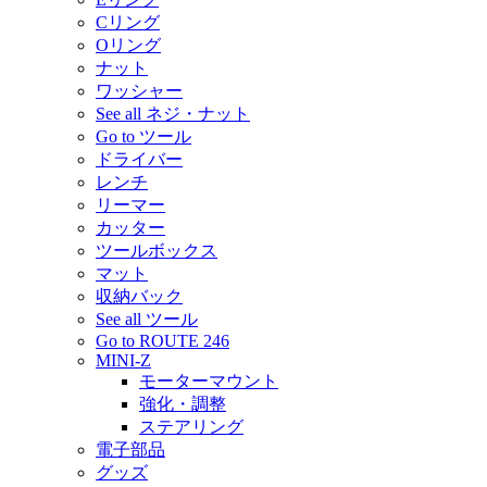
Cリング
Oリング
ナット
ワッシャー
See all ネジ・ナット
Go to ツール
ドライバー
レンチ
リーマー
カッター
ツールボックス
マット
収納バック
See all ツール
Go to ROUTE 246
MINI-Z
モーターマウント
強化・調整
ステアリング
電子部品
グッズ