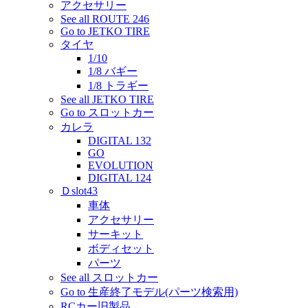
アクセサリー
See all ROUTE 246
Go to JETKO TIRE
タイヤ
1/10
1/8 バギー
1/8 トラギー
See all JETKO TIRE
Go to スロットカー
カレラ
DIGITAL 132
GO
EVOLUTION
DIGITAL 124
Ｄslot43
車体
アクセサリー
サーキット
ボディセット
パーツ
See all スロットカー
Go to 生産終了モデル(パーツ検索用)
RCカー旧製品