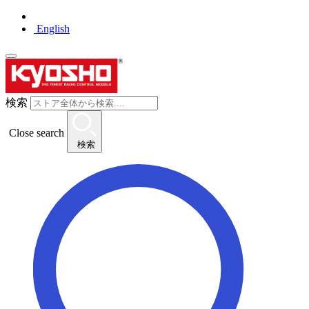
English
検索
Close search
検索