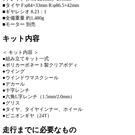
■タイヤ F:φ84×33mm R:φ86.5×42mm
■ギヤレシオ 8.23：1
■全備重量 約1,480g
■モーター 別売
キット内容
＜ キット内容 ＞
●組み立てキット一式
●ポリカーボネート製クリアボディ
●ウイング
●ウインドウマスクシール
●デカール
●十字レンチ
●六角L字レンチ（1.5mm/2.0mm）
●グリス
●タイヤ、タイヤインナー、ホイール
●ピニオンギヤ（24T）
走行までに必要なもの