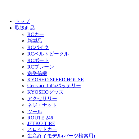
トップ
取扱商品
RCカー
新製品
RCバイク
RCベルトビークル
RCボート
RCプレーン
送受信機
KYOSHO SPEED HOUSE
Gens ace LiPoバッテリー
KYOSHOグッズ
アクセサリー
ネジ・ナット
ツール
ROUTE 246
JETKO TIRE
スロットカー
生産終了モデル(パーツ検索用)