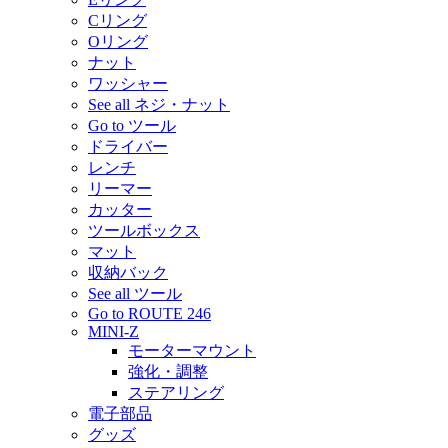
Cリング
Oリング
ナット
ワッシャー
See all ネジ・ナット
Go to ツール
ドライバー
レンチ
リーマー
カッター
ツールボックス
マット
収納バック
See all ツール
Go to ROUTE 246
MINI-Z
モーターマウント
強化・調整
ステアリング
電子部品
グッズ