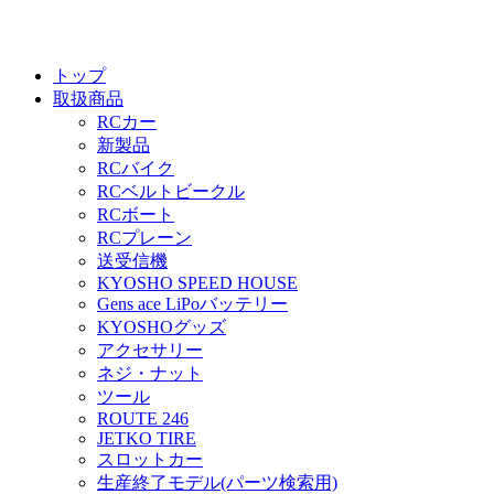
トップ
取扱商品
RCカー
新製品
RCバイク
RCベルトビークル
RCボート
RCプレーン
送受信機
KYOSHO SPEED HOUSE
Gens ace LiPoバッテリー
KYOSHOグッズ
アクセサリー
ネジ・ナット
ツール
ROUTE 246
JETKO TIRE
スロットカー
生産終了モデル(パーツ検索用)