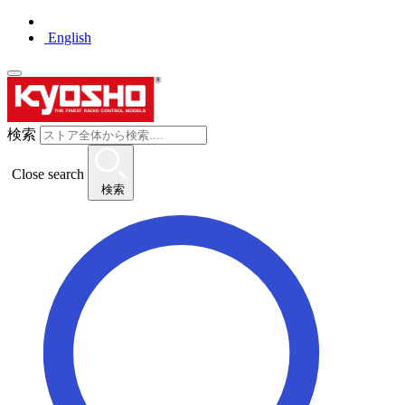
English
検索
Close search
検索