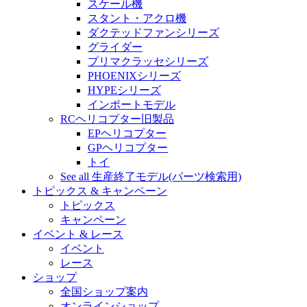
スケール機
スタント・アクロ機
ダクテッドファンシリーズ
グライダー
プリマクラッセシリーズ
PHOENIXシリーズ
HYPEシリーズ
インポートモデル
RCヘリコプター旧製品
EPヘリコプター
GPヘリコプター
トイ
See all 生産終了モデル(パーツ検索用)
トピックス & キャンペーン
トピックス
キャンペーン
イベント & レース
イベント
レース
ショップ
全国ショップ案内
オンラインショップ