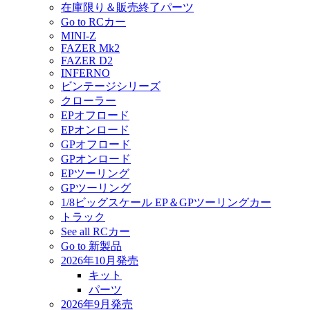
在庫限り＆販売終了パーツ
Go to RCカー
MINI-Z
FAZER Mk2
FAZER D2
INFERNO
ビンテージシリーズ
クローラー
EPオフロード
EPオンロード
GPオフロード
GPオンロード
EPツーリング
GPツーリング
1/8ビッグスケール EP＆GPツーリングカー
トラック
See all RCカー
Go to 新製品
2026年10月発売
キット
パーツ
2026年9月発売