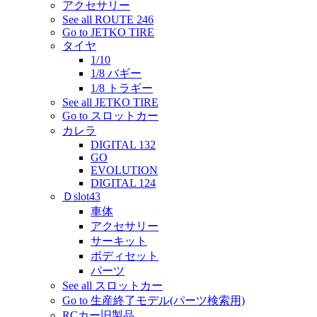
アクセサリー
See all ROUTE 246
Go to JETKO TIRE
タイヤ
1/10
1/8 バギー
1/8 トラギー
See all JETKO TIRE
Go to スロットカー
カレラ
DIGITAL 132
GO
EVOLUTION
DIGITAL 124
Ｄslot43
車体
アクセサリー
サーキット
ボディセット
パーツ
See all スロットカー
Go to 生産終了モデル(パーツ検索用)
RCカー旧製品