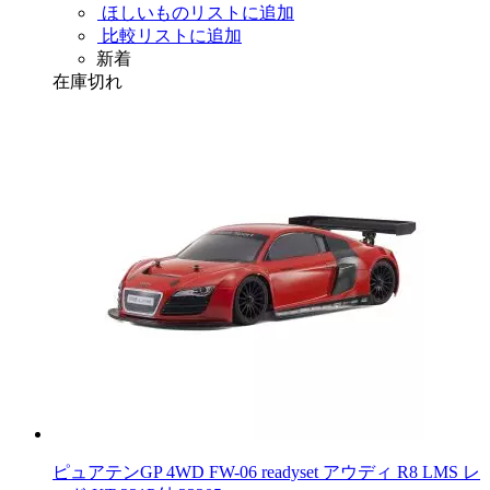
ほしいものリストに追加
比較リストに追加
新着
在庫切れ
ピュアテンGP 4WD FW-06 readyset アウディ R8 LMS レ