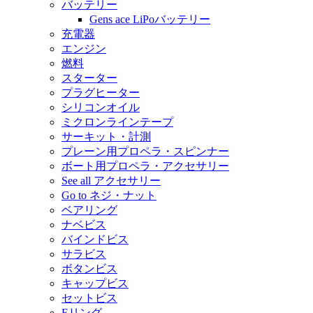
バッテリー
Gens ace LiPoバッテリー
充電器
エンジン
燃料
スターター
プラグヒーター
シリコンオイル
ミクロンラインテープ
サーキット・計測
プレーン用プロペラ・スピンナー
ボート用プロペラ・アクセサリー
See all アクセサリー
Go to ネジ・ナット
ベアリング
ナベビス
バインドビス
サラビス
ボタンビス
キャップビス
セットビス
Eリング