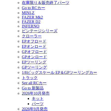
在庫限り＆販売終了パーツ
Go to RCカー
MINI-Z
FAZER Mk2
FAZER D2
INFERNO
ビンテージシリーズ
クローラー
EPオフロード
EPオンロード
GPオフロード
GPオンロード
EPツーリング
GPツーリング
1/8ビッグスケール EP＆GPツーリングカー
トラック
See all RCカー
Go to 新製品
2026年10月発売
キット
パーツ
2026年9月発売