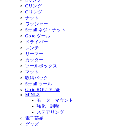
Cリング
Oリング
ナット
ワッシャー
See all ネジ・ナット
Go to ツール
ドライバー
レンチ
リーマー
カッター
ツールボックス
マット
収納バック
See all ツール
Go to ROUTE 246
MINI-Z
モーターマウント
強化・調整
ステアリング
電子部品
グッズ