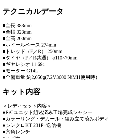
テクニカルデータ
■全長 383mm
■全幅 323mm
■全高 200mm
■ホイールベース 274mm
■トレッド（F／R） 250mm
■タイヤ（F／R共通） φ110×70mm
■ギヤレシオ 11.69:1
■モーター G14L
■全備重量 約2,050g(7.2V3600 NiMH使用時）
キット内容
＜レディセット内容＞
●R/Cユニット組込済み工場完成シャシー
●カラーリング・デカール・組み立て済みボディ
●シンクロKT-231P+送信機
●六角レンチ