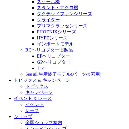
スケール機
スタント・アクロ機
ダクテッドファンシリーズ
グライダー
プリマクラッセシリーズ
PHOENIXシリーズ
HYPEシリーズ
インポートモデル
RCヘリコプター旧製品
EPヘリコプター
GPヘリコプター
トイ
See all 生産終了モデル(パーツ検索用)
トピックス & キャンペーン
トピックス
キャンペーン
イベント & レース
イベント
レース
ショップ
全国ショップ案内
オンラインショップ