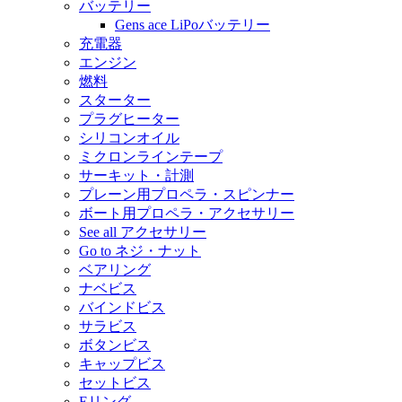
バッテリー
Gens ace LiPoバッテリー
充電器
エンジン
燃料
スターター
プラグヒーター
シリコンオイル
ミクロンラインテープ
サーキット・計測
プレーン用プロペラ・スピンナー
ボート用プロペラ・アクセサリー
See all アクセサリー
Go to ネジ・ナット
ベアリング
ナベビス
バインドビス
サラビス
ボタンビス
キャップビス
セットビス
Eリング