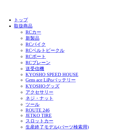
トップ
取扱商品
RCカー
新製品
RCバイク
RCベルトビークル
RCボート
RCプレーン
送受信機
KYOSHO SPEED HOUSE
Gens ace LiPoバッテリー
KYOSHOグッズ
アクセサリー
ネジ・ナット
ツール
ROUTE 246
JETKO TIRE
スロットカー
生産終了モデル(パーツ検索用)