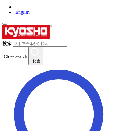
English
検索
Close search
検索