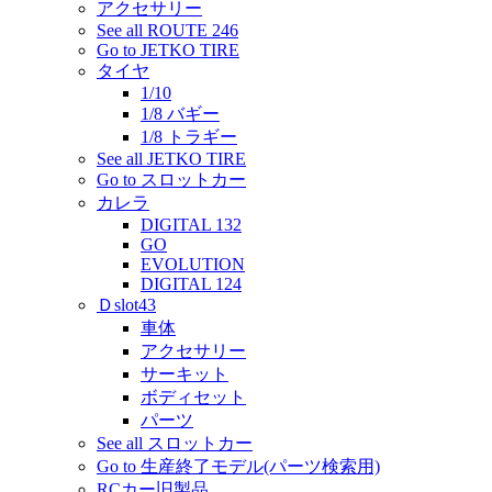
アクセサリー
See all ROUTE 246
Go to JETKO TIRE
タイヤ
1/10
1/8 バギー
1/8 トラギー
See all JETKO TIRE
Go to スロットカー
カレラ
DIGITAL 132
GO
EVOLUTION
DIGITAL 124
Ｄslot43
車体
アクセサリー
サーキット
ボディセット
パーツ
See all スロットカー
Go to 生産終了モデル(パーツ検索用)
RCカー旧製品