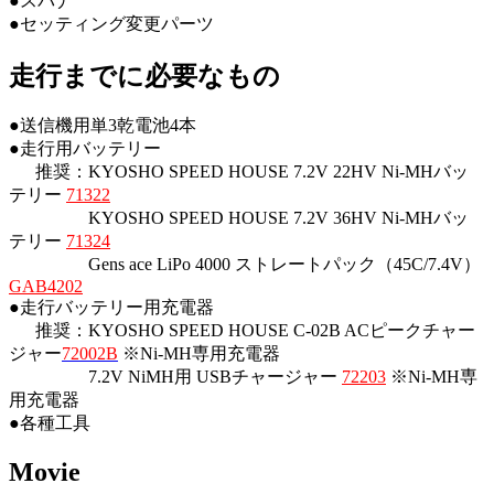
●スパナ
●セッティング変更パーツ
走行までに必要なもの
●送信機用単3乾電池4本
●走行用バッテリー
推奨：KYOSHO SPEED HOUSE 7.2V 22HV Ni-MHバッ
テリー
71322
KYOSHO SPEED HOUSE 7.2V 36HV Ni-MHバッ
テリー
71324
Gens ace LiPo 4000 ストレートパック（45C/7.4V）
GAB4202
●走行バッテリー用充電器
推奨：KYOSHO SPEED HOUSE C-02B ACピークチャー
ジャー
72002B
※Ni-MH専用充電器
7.2V NiMH用 USBチャージャー
72203
※Ni-MH専
用充電器
●各種工具
Movie