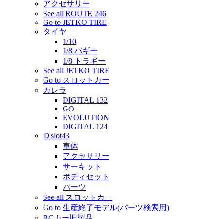
アクセサリー
See all ROUTE 246
Go to JETKO TIRE
タイヤ
1/10
1/8 バギー
1/8 トラギー
See all JETKO TIRE
Go to スロットカー
カレラ
DIGITAL 132
GO
EVOLUTION
DIGITAL 124
Ｄslot43
車体
アクセサリー
サーキット
ボディセット
パーツ
See all スロットカー
Go to 生産終了モデル(パーツ検索用)
RCカー旧製品