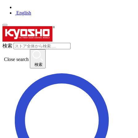
English
検索
Close search
検索