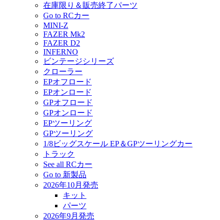
在庫限り＆販売終了パーツ
Go to RCカー
MINI-Z
FAZER Mk2
FAZER D2
INFERNO
ビンテージシリーズ
クローラー
EPオフロード
EPオンロード
GPオフロード
GPオンロード
EPツーリング
GPツーリング
1/8ビッグスケール EP＆GPツーリングカー
トラック
See all RCカー
Go to 新製品
2026年10月発売
キット
パーツ
2026年9月発売