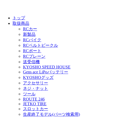
トップ
取扱商品
RCカー
新製品
RCバイク
RCベルトビークル
RCボート
RCプレーン
送受信機
KYOSHO SPEED HOUSE
Gens ace LiPoバッテリー
KYOSHOグッズ
アクセサリー
ネジ・ナット
ツール
ROUTE 246
JETKO TIRE
スロットカー
生産終了モデル(パーツ検索用)