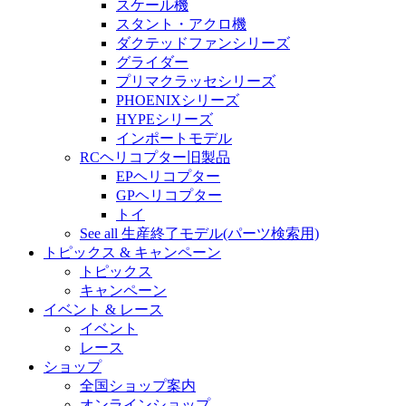
スケール機
スタント・アクロ機
ダクテッドファンシリーズ
グライダー
プリマクラッセシリーズ
PHOENIXシリーズ
HYPEシリーズ
インポートモデル
RCヘリコプター旧製品
EPヘリコプター
GPヘリコプター
トイ
See all 生産終了モデル(パーツ検索用)
トピックス & キャンペーン
トピックス
キャンペーン
イベント & レース
イベント
レース
ショップ
全国ショップ案内
オンラインショップ