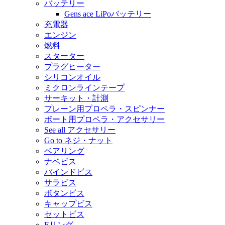
バッテリー
Gens ace LiPoバッテリー
充電器
エンジン
燃料
スターター
プラグヒーター
シリコンオイル
ミクロンラインテープ
サーキット・計測
プレーン用プロペラ・スピンナー
ボート用プロペラ・アクセサリー
See all アクセサリー
Go to ネジ・ナット
ベアリング
ナベビス
バインドビス
サラビス
ボタンビス
キャップビス
セットビス
Eリング