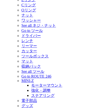
Cリング
Oリング
ナット
ワッシャー
See all ネジ・ナット
Go to ツール
ドライバー
レンチ
リーマー
カッター
ツールボックス
マット
収納バック
See all ツール
Go to ROUTE 246
MINI-Z
モーターマウント
強化・調整
ステアリング
電子部品
グッズ