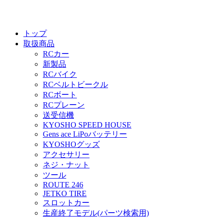
トップ
取扱商品
RCカー
新製品
RCバイク
RCベルトビークル
RCボート
RCプレーン
送受信機
KYOSHO SPEED HOUSE
Gens ace LiPoバッテリー
KYOSHOグッズ
アクセサリー
ネジ・ナット
ツール
ROUTE 246
JETKO TIRE
スロットカー
生産終了モデル(パーツ検索用)