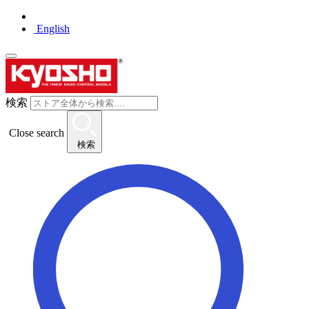
English
検索
Close search
検索