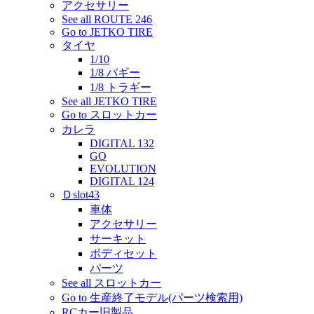
アクセサリー
See all ROUTE 246
Go to JETKO TIRE
タイヤ
1/10
1/8 バギー
1/8 トラギー
See all JETKO TIRE
Go to スロットカー
カレラ
DIGITAL 132
GO
EVOLUTION
DIGITAL 124
Ｄslot43
車体
アクセサリー
サーキット
ボディセット
パーツ
See all スロットカー
Go to 生産終了モデル(パーツ検索用)
RCカー旧製品