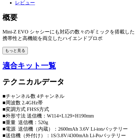
レビュー
概要
Mini-Z EVO シャシーにも対応の数々のギミックを搭載した
携帯性と高機能を両立したハイエンドプロポ
もっと見る
適合キット一覧
テクニカルデータ
■チャンネル数 4チャンネル
■周波数 2.4GHz帯
■変調方式 FHSS方式
■外形寸法 送信機：W114×L129×H190mm
■重量 送信機：520g
■電源 送信機（内蔵）：2600mAh 3.6V Li-ionバッテリー
■送信機（外付け）：1S/3.8V/4300mAh Li-Poバッテリー