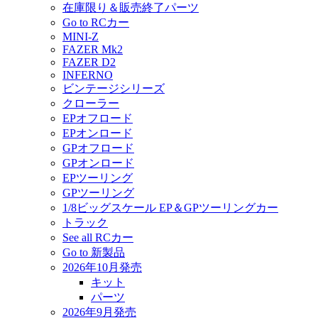
在庫限り＆販売終了パーツ
Go to RCカー
MINI-Z
FAZER Mk2
FAZER D2
INFERNO
ビンテージシリーズ
クローラー
EPオフロード
EPオンロード
GPオフロード
GPオンロード
EPツーリング
GPツーリング
1/8ビッグスケール EP＆GPツーリングカー
トラック
See all RCカー
Go to 新製品
2026年10月発売
キット
パーツ
2026年9月発売