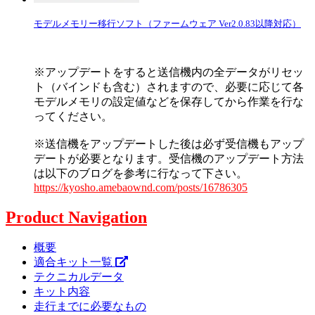
モデルメモリー移行ソフト（ファームウェア Ver2.0.83以降対応）
※アップデートをすると送信機内の全データがリセッ
ト（バインドも含む）されますので、必要に応じて各
モデルメモリの設定値などを保存してから作業を行な
ってください。
※送信機をアップデートした後は必ず受信機もアップ
デートが必要となります。受信機のアップデート方法
は以下のブログを参考に行なって下さい。
https://kyosho.amebaownd.com/posts/16786305
Product Navigation
概要
適合キット一覧
テクニカルデータ
キット内容
走行までに必要なもの