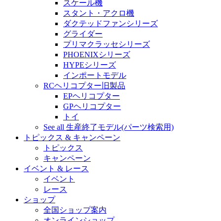
スケール機
スタント・アクロ機
ダクテッドファンシリーズ
グライダー
プリマクラッセシリーズ
PHOENIXシリーズ
HYPEシリーズ
インポートモデル
RCヘリコプター旧製品
EPヘリコプター
GPヘリコプター
トイ
See all 生産終了モデル(パーツ検索用)
トピックス & キャンペーン
トピックス
キャンペーン
イベント & レース
イベント
レース
ショップ
全国ショップ案内
オンラインショップ