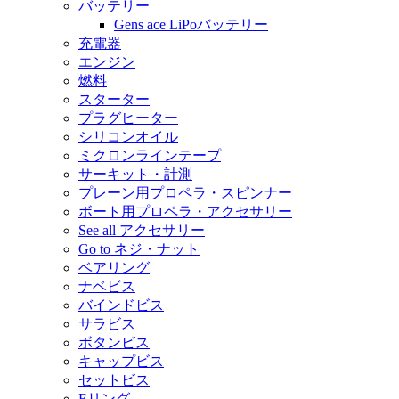
バッテリー
Gens ace LiPoバッテリー
充電器
エンジン
燃料
スターター
プラグヒーター
シリコンオイル
ミクロンラインテープ
サーキット・計測
プレーン用プロペラ・スピンナー
ボート用プロペラ・アクセサリー
See all アクセサリー
Go to ネジ・ナット
ベアリング
ナベビス
バインドビス
サラビス
ボタンビス
キャップビス
セットビス
Eリング