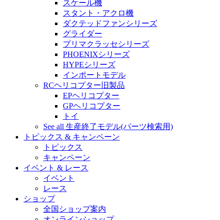
スケール機
スタント・アクロ機
ダクテッドファンシリーズ
グライダー
プリマクラッセシリーズ
PHOENIXシリーズ
HYPEシリーズ
インポートモデル
RCヘリコプター旧製品
EPヘリコプター
GPヘリコプター
トイ
See all 生産終了モデル(パーツ検索用)
トピックス & キャンペーン
トピックス
キャンペーン
イベント & レース
イベント
レース
ショップ
全国ショップ案内
オンラインショップ