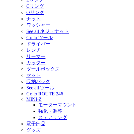
Cリング
Oリング
ナット
ワッシャー
See all ネジ・ナット
Go to ツール
ドライバー
レンチ
リーマー
カッター
ツールボックス
マット
収納バック
See all ツール
Go to ROUTE 246
MINI-Z
モーターマウント
強化・調整
ステアリング
電子部品
グッズ