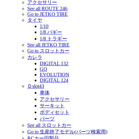
アクセサリー
See all ROUTE 246
Go to JETKO TIRE
タイヤ
1/10
1/8 バギー
1/8 トラギー
See all JETKO TIRE
Go to スロットカー
カレラ
DIGITAL 132
GO
EVOLUTION
DIGITAL 124
Ｄslot43
車体
アクセサリー
サーキット
ボディセット
パーツ
See all スロットカー
Go to 生産終了モデル(パーツ検索用)
RCカー旧製品