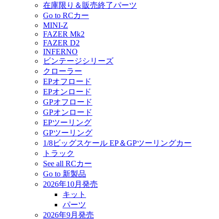
在庫限り＆販売終了パーツ
Go to RCカー
MINI-Z
FAZER Mk2
FAZER D2
INFERNO
ビンテージシリーズ
クローラー
EPオフロード
EPオンロード
GPオフロード
GPオンロード
EPツーリング
GPツーリング
1/8ビッグスケール EP＆GPツーリングカー
トラック
See all RCカー
Go to 新製品
2026年10月発売
キット
パーツ
2026年9月発売