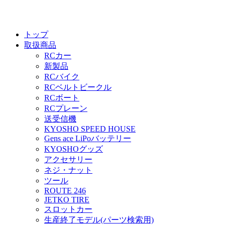
トップ
取扱商品
RCカー
新製品
RCバイク
RCベルトビークル
RCボート
RCプレーン
送受信機
KYOSHO SPEED HOUSE
Gens ace LiPoバッテリー
KYOSHOグッズ
アクセサリー
ネジ・ナット
ツール
ROUTE 246
JETKO TIRE
スロットカー
生産終了モデル(パーツ検索用)