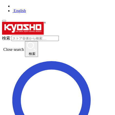
English
検索
Close search
検索