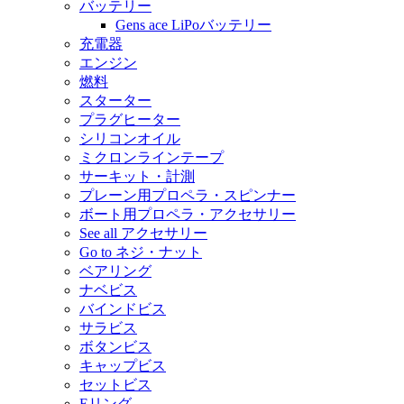
バッテリー
Gens ace LiPoバッテリー
充電器
エンジン
燃料
スターター
プラグヒーター
シリコンオイル
ミクロンラインテープ
サーキット・計測
プレーン用プロペラ・スピンナー
ボート用プロペラ・アクセサリー
See all アクセサリー
Go to ネジ・ナット
ベアリング
ナベビス
バインドビス
サラビス
ボタンビス
キャップビス
セットビス
Eリング