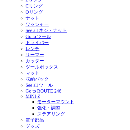
Cリング
Oリング
ナット
ワッシャー
See all ネジ・ナット
Go to ツール
ドライバー
レンチ
リーマー
カッター
ツールボックス
マット
収納バック
See all ツール
Go to ROUTE 246
MINI-Z
モーターマウント
強化・調整
ステアリング
電子部品
グッズ