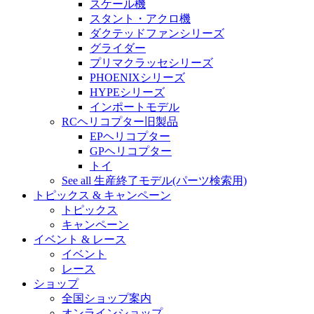
スケール機
スタント・アクロ機
ダクテッドファンシリーズ
グライダー
プリマクラッセシリーズ
PHOENIXシリーズ
HYPEシリーズ
インポートモデル
RCヘリコプター旧製品
EPヘリコプター
GPヘリコプター
トイ
See all 生産終了モデル(パーツ検索用)
トピックス & キャンペーン
トピックス
キャンペーン
イベント & レース
イベント
レース
ショップ
全国ショップ案内
オンラインショップ