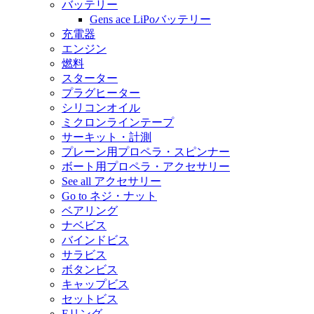
バッテリー
Gens ace LiPoバッテリー
充電器
エンジン
燃料
スターター
プラグヒーター
シリコンオイル
ミクロンラインテープ
サーキット・計測
プレーン用プロペラ・スピンナー
ボート用プロペラ・アクセサリー
See all アクセサリー
Go to ネジ・ナット
ベアリング
ナベビス
バインドビス
サラビス
ボタンビス
キャップビス
セットビス
Eリング