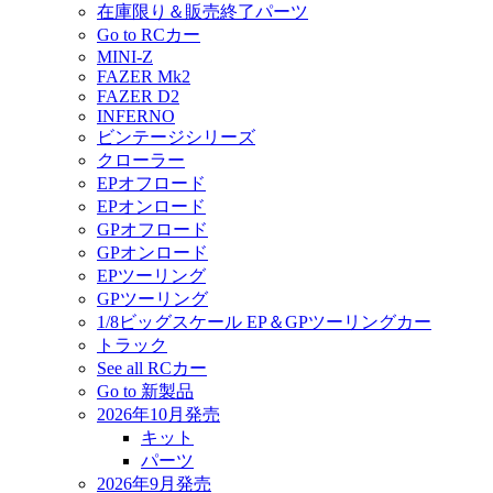
在庫限り＆販売終了パーツ
Go to RCカー
MINI-Z
FAZER Mk2
FAZER D2
INFERNO
ビンテージシリーズ
クローラー
EPオフロード
EPオンロード
GPオフロード
GPオンロード
EPツーリング
GPツーリング
1/8ビッグスケール EP＆GPツーリングカー
トラック
See all RCカー
Go to 新製品
2026年10月発売
キット
パーツ
2026年9月発売