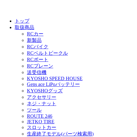
トップ
取扱商品
RCカー
新製品
RCバイク
RCベルトビークル
RCボート
RCプレーン
送受信機
KYOSHO SPEED HOUSE
Gens ace LiPoバッテリー
KYOSHOグッズ
アクセサリー
ネジ・ナット
ツール
ROUTE 246
JETKO TIRE
スロットカー
生産終了モデル(パーツ検索用)