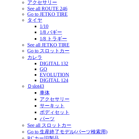
アクセサリー
See all ROUTE 246
Go to JETKO TIRE
タイヤ
1/10
1/8 バギー
1/8 トラギー
See all JETKO TIRE
Go to スロットカー
カレラ
DIGITAL 132
GO
EVOLUTION
DIGITAL 124
Ｄslot43
車体
アクセサリー
サーキット
ボディセット
パーツ
See all スロットカー
Go to 生産終了モデル(パーツ検索用)
RCカー旧製品