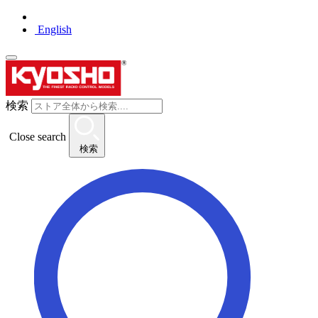
English
検索
Close search
検索