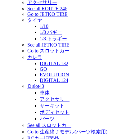
アクセサリー
See all ROUTE 246
Go to JETKO TIRE
タイヤ
1/10
1/8 バギー
1/8 トラギー
See all JETKO TIRE
Go to スロットカー
カレラ
DIGITAL 132
GO
EVOLUTION
DIGITAL 124
Ｄslot43
車体
アクセサリー
サーキット
ボディセット
パーツ
See all スロットカー
Go to 生産終了モデル(パーツ検索用)
RCカー旧製品