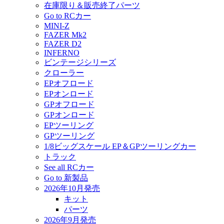
在庫限り＆販売終了パーツ
Go to RCカー
MINI-Z
FAZER Mk2
FAZER D2
INFERNO
ビンテージシリーズ
クローラー
EPオフロード
EPオンロード
GPオフロード
GPオンロード
EPツーリング
GPツーリング
1/8ビッグスケール EP＆GPツーリングカー
トラック
See all RCカー
Go to 新製品
2026年10月発売
キット
パーツ
2026年9月発売