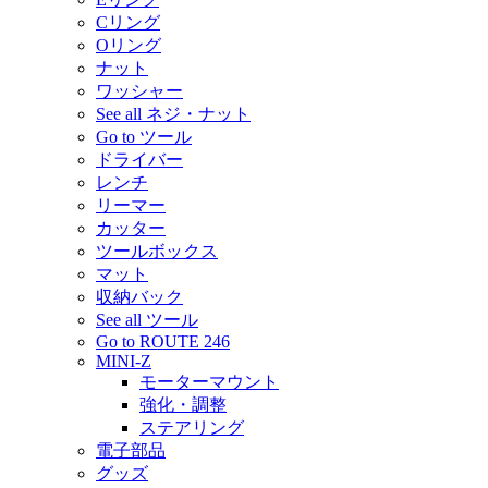
Cリング
Oリング
ナット
ワッシャー
See all ネジ・ナット
Go to ツール
ドライバー
レンチ
リーマー
カッター
ツールボックス
マット
収納バック
See all ツール
Go to ROUTE 246
MINI-Z
モーターマウント
強化・調整
ステアリング
電子部品
グッズ