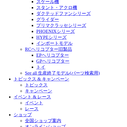
スケール機
スタント・アクロ機
ダクテッドファンシリーズ
グライダー
プリマクラッセシリーズ
PHOENIXシリーズ
HYPEシリーズ
インポートモデル
RCヘリコプター旧製品
EPヘリコプター
GPヘリコプター
トイ
See all 生産終了モデル(パーツ検索用)
トピックス & キャンペーン
トピックス
キャンペーン
イベント & レース
イベント
レース
ショップ
全国ショップ案内
オンラインショップ