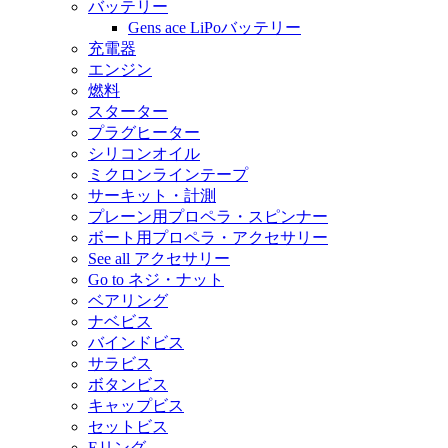
バッテリー
Gens ace LiPoバッテリー
充電器
エンジン
燃料
スターター
プラグヒーター
シリコンオイル
ミクロンラインテープ
サーキット・計測
プレーン用プロペラ・スピンナー
ボート用プロペラ・アクセサリー
See all アクセサリー
Go to ネジ・ナット
ベアリング
ナベビス
バインドビス
サラビス
ボタンビス
キャップビス
セットビス
Eリング