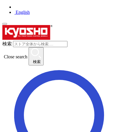
English
検索
Close search
検索