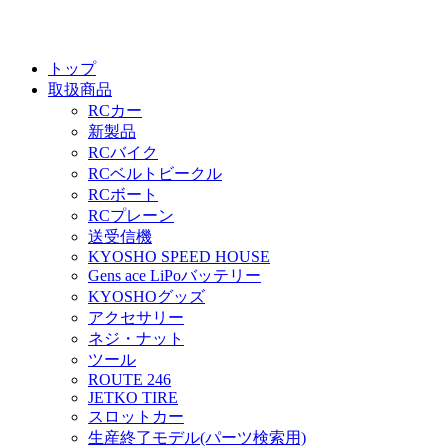
トップ
取扱商品
RCカー
新製品
RCバイク
RCベルトビークル
RCボート
RCプレーン
送受信機
KYOSHO SPEED HOUSE
Gens ace LiPoバッテリー
KYOSHOグッズ
アクセサリー
ネジ・ナット
ツール
ROUTE 246
JETKO TIRE
スロットカー
生産終了モデル(パーツ検索用)