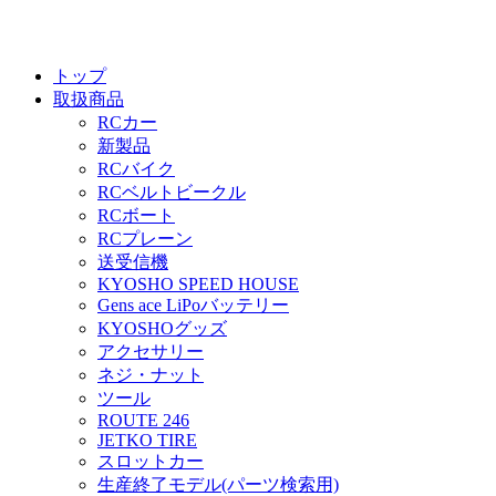
トップ
取扱商品
RCカー
新製品
RCバイク
RCベルトビークル
RCボート
RCプレーン
送受信機
KYOSHO SPEED HOUSE
Gens ace LiPoバッテリー
KYOSHOグッズ
アクセサリー
ネジ・ナット
ツール
ROUTE 246
JETKO TIRE
スロットカー
生産終了モデル(パーツ検索用)