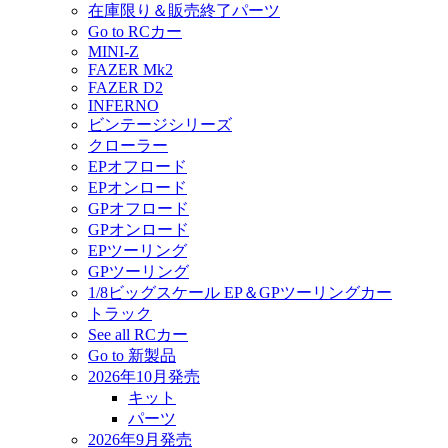
在庫限り＆販売終了パーツ
Go to RCカー
MINI-Z
FAZER Mk2
FAZER D2
INFERNO
ビンテージシリーズ
クローラー
EPオフロード
EPオンロード
GPオフロード
GPオンロード
EPツーリング
GPツーリング
1/8ビッグスケール EP＆GPツーリングカー
トラック
See all RCカー
Go to 新製品
2026年10月発売
キット
パーツ
2026年9月発売