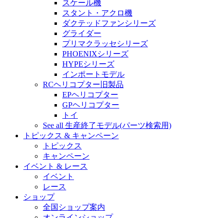
スケール機
スタント・アクロ機
ダクテッドファンシリーズ
グライダー
プリマクラッセシリーズ
PHOENIXシリーズ
HYPEシリーズ
インポートモデル
RCヘリコプター旧製品
EPヘリコプター
GPヘリコプター
トイ
See all 生産終了モデル(パーツ検索用)
トピックス & キャンペーン
トピックス
キャンペーン
イベント & レース
イベント
レース
ショップ
全国ショップ案内
オンラインショップ