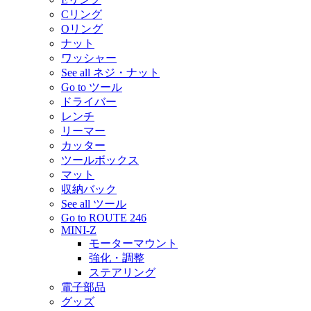
Cリング
Oリング
ナット
ワッシャー
See all ネジ・ナット
Go to ツール
ドライバー
レンチ
リーマー
カッター
ツールボックス
マット
収納バック
See all ツール
Go to ROUTE 246
MINI-Z
モーターマウント
強化・調整
ステアリング
電子部品
グッズ