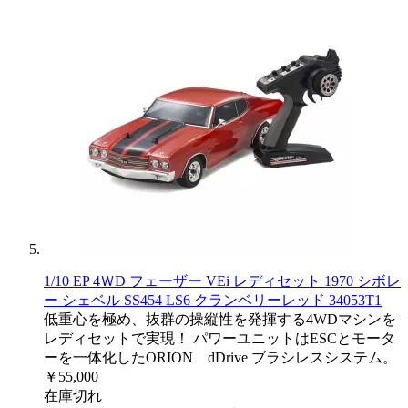
1/10 EP 4ＷD フェーザー VEi レディセット 1970 シボレ
ー シェベル SS454 LS6 クランベリーレッド 34053T1
低重心を極め、抜群の操縦性を発揮する4WDマシンを
レディセットで実現！ パワーユニットはESCとモータ
ーを一体化したORION dDrive ブラシレスシステム。
￥55,000
在庫切れ