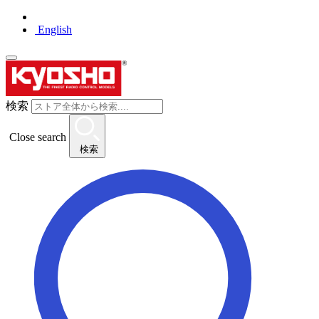
English
検索
Close search
検索