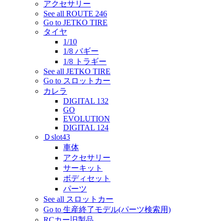
アクセサリー
See all ROUTE 246
Go to JETKO TIRE
タイヤ
1/10
1/8 バギー
1/8 トラギー
See all JETKO TIRE
Go to スロットカー
カレラ
DIGITAL 132
GO
EVOLUTION
DIGITAL 124
Ｄslot43
車体
アクセサリー
サーキット
ボディセット
パーツ
See all スロットカー
Go to 生産終了モデル(パーツ検索用)
RCカー旧製品