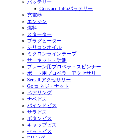
バッテリー
Gens ace LiPoバッテリー
充電器
エンジン
燃料
スターター
プラグヒーター
シリコンオイル
ミクロンラインテープ
サーキット・計測
プレーン用プロペラ・スピンナー
ボート用プロペラ・アクセサリー
See all アクセサリー
Go to ネジ・ナット
ベアリング
ナベビス
バインドビス
サラビス
ボタンビス
キャップビス
セットビス
Eリング