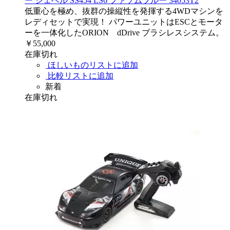
ー シェベル SS454 LS6 ファゾムブルー 34053T2
低重心を極め、抜群の操縦性を発揮する4WDマシンを
レディセットで実現！ パワーユニットはESCとモータ
ーを一体化したORION dDrive ブラシレスシステム。
￥55,000
在庫切れ
ほしいものリストに追加
比較リストに追加
新着
在庫切れ