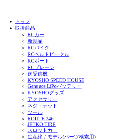
トップ
取扱商品
RCカー
新製品
RCバイク
RCベルトビークル
RCボート
RCプレーン
送受信機
KYOSHO SPEED HOUSE
Gens ace LiPoバッテリー
KYOSHOグッズ
アクセサリー
ネジ・ナット
ツール
ROUTE 246
JETKO TIRE
スロットカー
生産終了モデル(パーツ検索用)