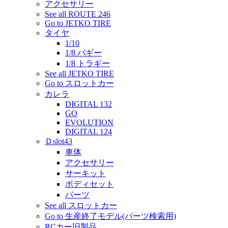
アクセサリー
See all ROUTE 246
Go to JETKO TIRE
タイヤ
1/10
1/8 バギー
1/8 トラギー
See all JETKO TIRE
Go to スロットカー
カレラ
DIGITAL 132
GO
EVOLUTION
DIGITAL 124
Ｄslot43
車体
アクセサリー
サーキット
ボディセット
パーツ
See all スロットカー
Go to 生産終了モデル(パーツ検索用)
RCカー旧製品