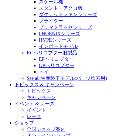
スケール機
スタント・アクロ機
ダクテッドファンシリーズ
グライダー
プリマクラッセシリーズ
PHOENIXシリーズ
HYPEシリーズ
インポートモデル
RCヘリコプター旧製品
EPヘリコプター
GPヘリコプター
トイ
See all 生産終了モデル(パーツ検索用)
トピックス & キャンペーン
トピックス
キャンペーン
イベント & レース
イベント
レース
ショップ
全国ショップ案内
オンラインショップ