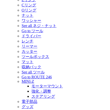
Cリング
Oリング
ナット
ワッシャー
See all ネジ・ナット
Go to ツール
ドライバー
レンチ
リーマー
カッター
ツールボックス
マット
収納バック
See all ツール
Go to ROUTE 246
MINI-Z
モーターマウント
強化・調整
ステアリング
電子部品
グッズ