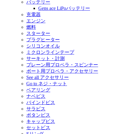
バッテリー
Gens ace LiPoバッテリー
充電器
エンジン
燃料
スターター
プラグヒーター
シリコンオイル
ミクロンラインテープ
サーキット・計測
プレーン用プロペラ・スピンナー
ボート用プロペラ・アクセサリー
See all アクセサリー
Go to ネジ・ナット
ベアリング
ナベビス
バインドビス
サラビス
ボタンビス
キャップビス
セットビス
Eリング