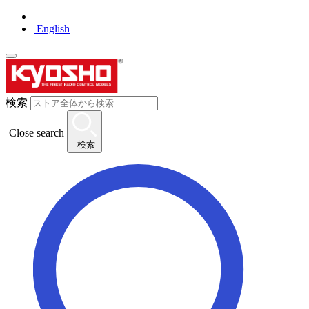
English
検索
Close search
検索