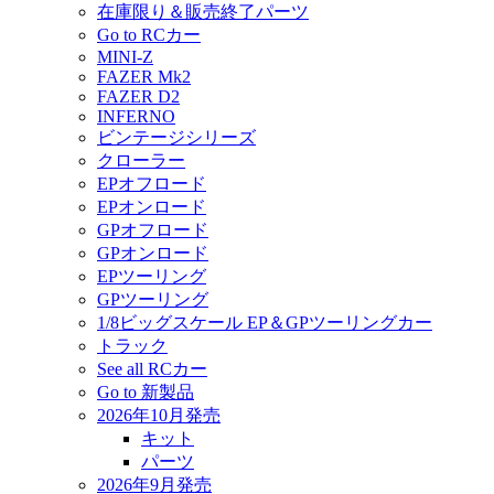
在庫限り＆販売終了パーツ
Go to RCカー
MINI-Z
FAZER Mk2
FAZER D2
INFERNO
ビンテージシリーズ
クローラー
EPオフロード
EPオンロード
GPオフロード
GPオンロード
EPツーリング
GPツーリング
1/8ビッグスケール EP＆GPツーリングカー
トラック
See all RCカー
Go to 新製品
2026年10月発売
キット
パーツ
2026年9月発売