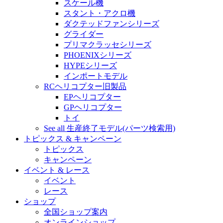
スケール機
スタント・アクロ機
ダクテッドファンシリーズ
グライダー
プリマクラッセシリーズ
PHOENIXシリーズ
HYPEシリーズ
インポートモデル
RCヘリコプター旧製品
EPヘリコプター
GPヘリコプター
トイ
See all 生産終了モデル(パーツ検索用)
トピックス & キャンペーン
トピックス
キャンペーン
イベント & レース
イベント
レース
ショップ
全国ショップ案内
オンラインショップ