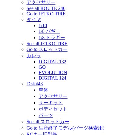
アクセサリー
See all ROUTE 246
Go to JETKO TIRE
タイヤ
1/10
1/8 バギー
1/8 トラギー
See all JETKO TIRE
Go to スロットカー
カレラ
DIGITAL 132
GO
EVOLUTION
DIGITAL 124
Ｄslot43
車体
アクセサリー
サーキット
ボディセット
パーツ
See all スロットカー
Go to 生産終了モデル(パーツ検索用)
RCカー旧製品