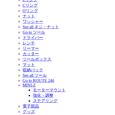
Cリング
Oリング
ナット
ワッシャー
See all ネジ・ナット
Go to ツール
ドライバー
レンチ
リーマー
カッター
ツールボックス
マット
収納バック
See all ツール
Go to ROUTE 246
MINI-Z
モーターマウント
強化・調整
ステアリング
電子部品
グッズ