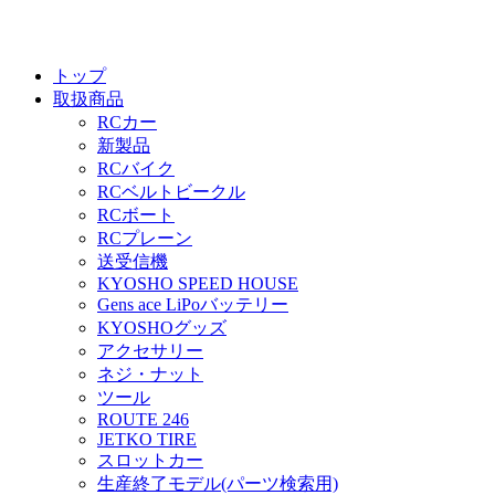
トップ
取扱商品
RCカー
新製品
RCバイク
RCベルトビークル
RCボート
RCプレーン
送受信機
KYOSHO SPEED HOUSE
Gens ace LiPoバッテリー
KYOSHOグッズ
アクセサリー
ネジ・ナット
ツール
ROUTE 246
JETKO TIRE
スロットカー
生産終了モデル(パーツ検索用)