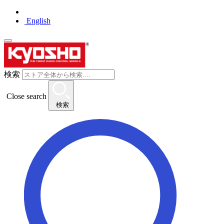
English
検索
Close search
検索