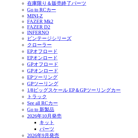
在庫限り＆販売終了パーツ
Go to RCカー
MINI-Z
FAZER Mk2
FAZER D2
INFERNO
ビンテージシリーズ
クローラー
EPオフロード
EPオンロード
GPオフロード
GPオンロード
EPツーリング
GPツーリング
1/8ビッグスケール EP＆GPツーリングカー
トラック
See all RCカー
Go to 新製品
2026年10月発売
キット
パーツ
2026年9月発売