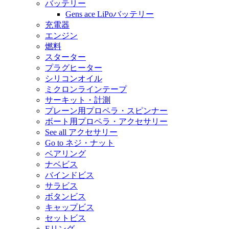
バッテリー
Gens ace LiPoバッテリー
充電器
エンジン
燃料
スターター
プラグヒーター
シリコンオイル
ミクロンラインテープ
サーキット・計測
プレーン用プロペラ・スピンナー
ボート用プロペラ・アクセサリー
See all アクセサリー
Go to ネジ・ナット
ベアリング
ナベビス
バインドビス
サラビス
ボタンビス
キャップビス
セットビス
Eリング