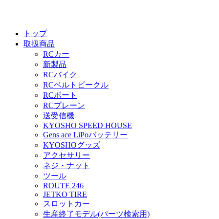
トップ
取扱商品
RCカー
新製品
RCバイク
RCベルトビークル
RCボート
RCプレーン
送受信機
KYOSHO SPEED HOUSE
Gens ace LiPoバッテリー
KYOSHOグッズ
アクセサリー
ネジ・ナット
ツール
ROUTE 246
JETKO TIRE
スロットカー
生産終了モデル(パーツ検索用)