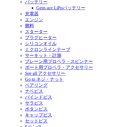
バッテリー
Gens ace LiPoバッテリー
充電器
エンジン
燃料
スターター
プラグヒーター
シリコンオイル
ミクロンラインテープ
サーキット・計測
プレーン用プロペラ・スピンナー
ボート用プロペラ・アクセサリー
See all アクセサリー
Go to ネジ・ナット
ベアリング
ナベビス
バインドビス
サラビス
ボタンビス
キャップビス
セットビス
Eリング