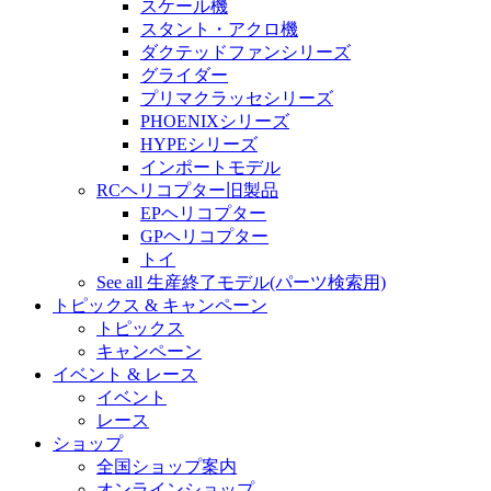
スケール機
スタント・アクロ機
ダクテッドファンシリーズ
グライダー
プリマクラッセシリーズ
PHOENIXシリーズ
HYPEシリーズ
インポートモデル
RCヘリコプター旧製品
EPヘリコプター
GPヘリコプター
トイ
See all 生産終了モデル(パーツ検索用)
トピックス & キャンペーン
トピックス
キャンペーン
イベント & レース
イベント
レース
ショップ
全国ショップ案内
オンラインショップ