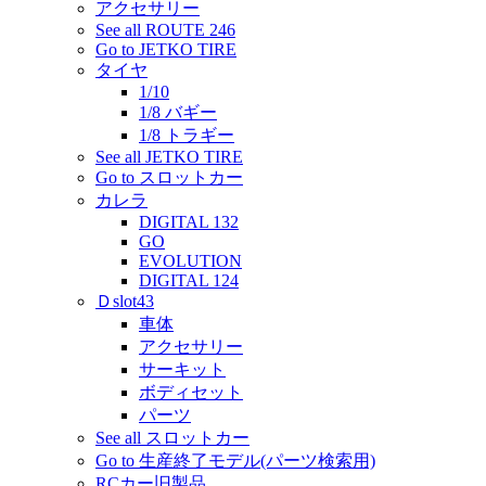
アクセサリー
See all ROUTE 246
Go to JETKO TIRE
タイヤ
1/10
1/8 バギー
1/8 トラギー
See all JETKO TIRE
Go to スロットカー
カレラ
DIGITAL 132
GO
EVOLUTION
DIGITAL 124
Ｄslot43
車体
アクセサリー
サーキット
ボディセット
パーツ
See all スロットカー
Go to 生産終了モデル(パーツ検索用)
RCカー旧製品