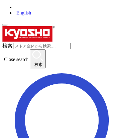
English
検索
Close search
検索