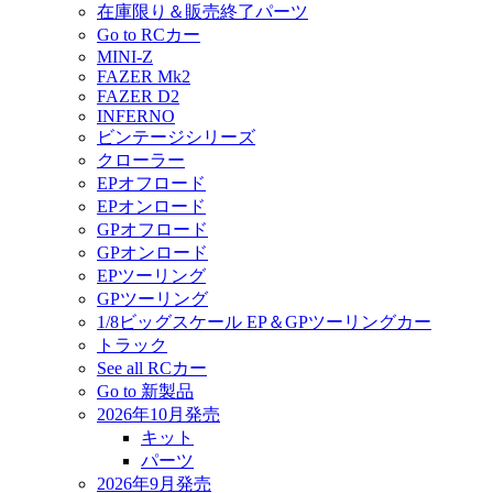
在庫限り＆販売終了パーツ
Go to RCカー
MINI-Z
FAZER Mk2
FAZER D2
INFERNO
ビンテージシリーズ
クローラー
EPオフロード
EPオンロード
GPオフロード
GPオンロード
EPツーリング
GPツーリング
1/8ビッグスケール EP＆GPツーリングカー
トラック
See all RCカー
Go to 新製品
2026年10月発売
キット
パーツ
2026年9月発売