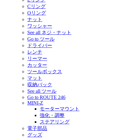
Cリング
Oリング
ナット
ワッシャー
See all ネジ・ナット
Go to ツール
ドライバー
レンチ
リーマー
カッター
ツールボックス
マット
収納バック
See all ツール
Go to ROUTE 246
MINI-Z
モーターマウント
強化・調整
ステアリング
電子部品
グッズ