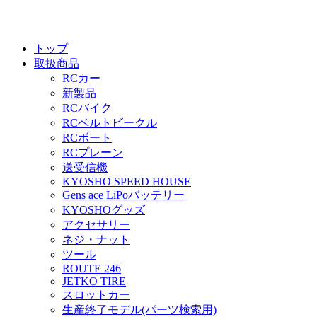
トップ
取扱商品
RCカー
新製品
RCバイク
RCベルトビークル
RCボート
RCプレーン
送受信機
KYOSHO SPEED HOUSE
Gens ace LiPoバッテリー
KYOSHOグッズ
アクセサリー
ネジ・ナット
ツール
ROUTE 246
JETKO TIRE
スロットカー
生産終了モデル(パーツ検索用)