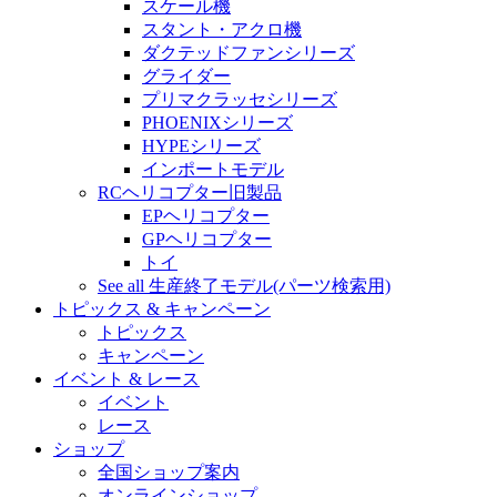
スケール機
スタント・アクロ機
ダクテッドファンシリーズ
グライダー
プリマクラッセシリーズ
PHOENIXシリーズ
HYPEシリーズ
インポートモデル
RCヘリコプター旧製品
EPヘリコプター
GPヘリコプター
トイ
See all 生産終了モデル(パーツ検索用)
トピックス & キャンペーン
トピックス
キャンペーン
イベント & レース
イベント
レース
ショップ
全国ショップ案内
オンラインショップ