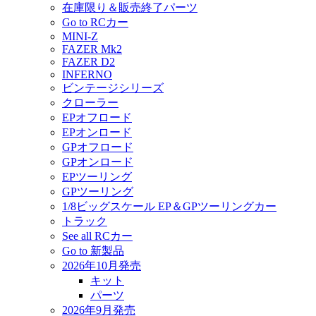
在庫限り＆販売終了パーツ
Go to RCカー
MINI-Z
FAZER Mk2
FAZER D2
INFERNO
ビンテージシリーズ
クローラー
EPオフロード
EPオンロード
GPオフロード
GPオンロード
EPツーリング
GPツーリング
1/8ビッグスケール EP＆GPツーリングカー
トラック
See all RCカー
Go to 新製品
2026年10月発売
キット
パーツ
2026年9月発売