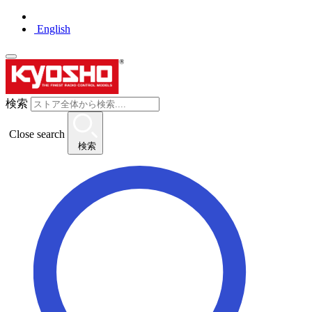
English
検索
Close search
検索