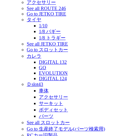
アクセサリー
See all ROUTE 246
Go to JETKO TIRE
タイヤ
1/10
1/8 バギー
1/8 トラギー
See all JETKO TIRE
Go to スロットカー
カレラ
DIGITAL 132
GO
EVOLUTION
DIGITAL 124
Ｄslot43
車体
アクセサリー
サーキット
ボディセット
パーツ
See all スロットカー
Go to 生産終了モデル(パーツ検索用)
RCカー旧製品