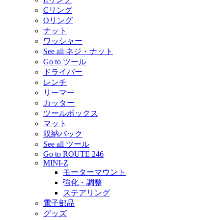
Cリング
Oリング
ナット
ワッシャー
See all ネジ・ナット
Go to ツール
ドライバー
レンチ
リーマー
カッター
ツールボックス
マット
収納バック
See all ツール
Go to ROUTE 246
MINI-Z
モーターマウント
強化・調整
ステアリング
電子部品
グッズ