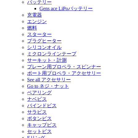
バッテリー
Gens ace LiPoバッテリー
充電器
エンジン
燃料
スターター
プラグヒーター
シリコンオイル
ミクロンラインテープ
サーキット・計測
プレーン用プロペラ・スピンナー
ボート用プロペラ・アクセサリー
See all アクセサリー
Go to ネジ・ナット
ベアリング
ナベビス
バインドビス
サラビス
ボタンビス
キャップビス
セットビス
Eリング