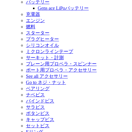
バッテリー
Gens ace LiPoバッテリー
充電器
エンジン
燃料
スターター
プラグヒーター
シリコンオイル
ミクロンラインテープ
サーキット・計測
プレーン用プロペラ・スピンナー
ボート用プロペラ・アクセサリー
See all アクセサリー
Go to ネジ・ナット
ベアリング
ナベビス
バインドビス
サラビス
ボタンビス
キャップビス
セットビス
Eリング