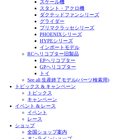
スケール機
スタント・アクロ機
ダクテッドファンシリーズ
グライダー
プリマクラッセシリーズ
PHOENIXシリーズ
HYPEシリーズ
インポートモデル
RCヘリコプター旧製品
EPヘリコプター
GPヘリコプター
トイ
See all 生産終了モデル(パーツ検索用)
トピックス & キャンペーン
トピックス
キャンペーン
イベント & レース
イベント
レース
ショップ
全国ショップ案内
オンラインショップ