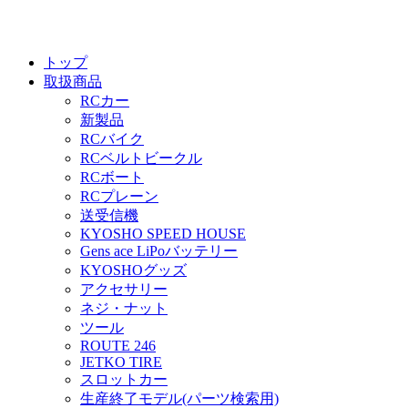
トップ
取扱商品
RCカー
新製品
RCバイク
RCベルトビークル
RCボート
RCプレーン
送受信機
KYOSHO SPEED HOUSE
Gens ace LiPoバッテリー
KYOSHOグッズ
アクセサリー
ネジ・ナット
ツール
ROUTE 246
JETKO TIRE
スロットカー
生産終了モデル(パーツ検索用)