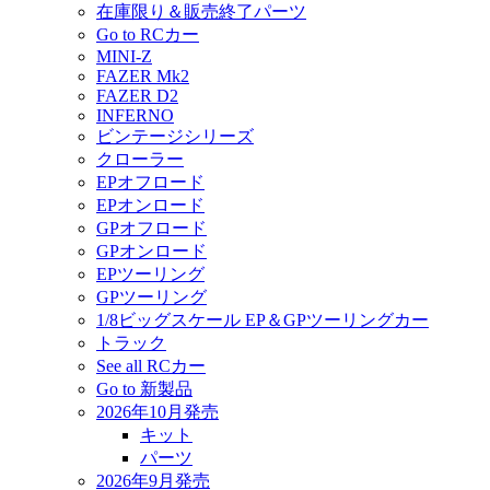
在庫限り＆販売終了パーツ
Go to RCカー
MINI-Z
FAZER Mk2
FAZER D2
INFERNO
ビンテージシリーズ
クローラー
EPオフロード
EPオンロード
GPオフロード
GPオンロード
EPツーリング
GPツーリング
1/8ビッグスケール EP＆GPツーリングカー
トラック
See all RCカー
Go to 新製品
2026年10月発売
キット
パーツ
2026年9月発売