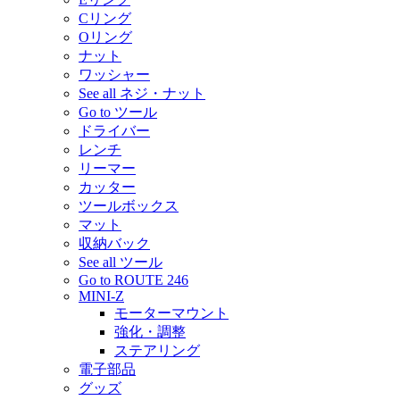
Cリング
Oリング
ナット
ワッシャー
See all ネジ・ナット
Go to ツール
ドライバー
レンチ
リーマー
カッター
ツールボックス
マット
収納バック
See all ツール
Go to ROUTE 246
MINI-Z
モーターマウント
強化・調整
ステアリング
電子部品
グッズ