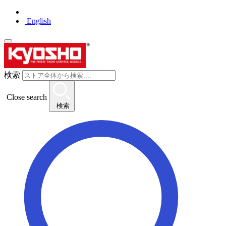
English
検索
Close search
検索