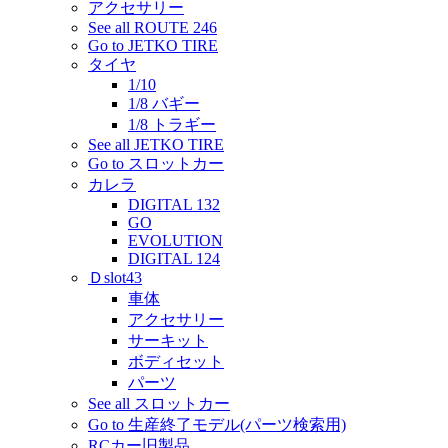
アクセサリー
See all ROUTE 246
Go to JETKO TIRE
タイヤ
1/10
1/8 バギー
1/8 トラギー
See all JETKO TIRE
Go to スロットカー
カレラ
DIGITAL 132
GO
EVOLUTION
DIGITAL 124
Ｄslot43
車体
アクセサリー
サーキット
ボディセット
パーツ
See all スロットカー
Go to 生産終了モデル(パーツ検索用)
RCカー旧製品