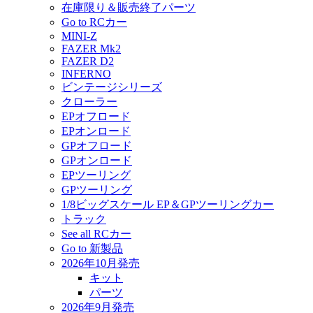
在庫限り＆販売終了パーツ
Go to RCカー
MINI-Z
FAZER Mk2
FAZER D2
INFERNO
ビンテージシリーズ
クローラー
EPオフロード
EPオンロード
GPオフロード
GPオンロード
EPツーリング
GPツーリング
1/8ビッグスケール EP＆GPツーリングカー
トラック
See all RCカー
Go to 新製品
2026年10月発売
キット
パーツ
2026年9月発売