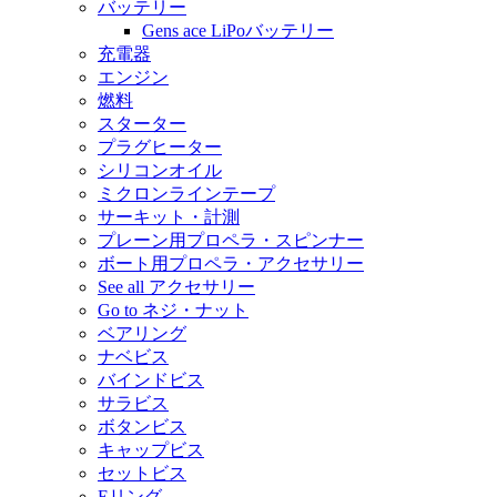
バッテリー
Gens ace LiPoバッテリー
充電器
エンジン
燃料
スターター
プラグヒーター
シリコンオイル
ミクロンラインテープ
サーキット・計測
プレーン用プロペラ・スピンナー
ボート用プロペラ・アクセサリー
See all アクセサリー
Go to ネジ・ナット
ベアリング
ナベビス
バインドビス
サラビス
ボタンビス
キャップビス
セットビス
Eリング