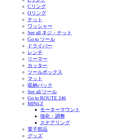
Cリング
Oリング
ナット
ワッシャー
See all ネジ・ナット
Go to ツール
ドライバー
レンチ
リーマー
カッター
ツールボックス
マット
収納バック
See all ツール
Go to ROUTE 246
MINI-Z
モーターマウント
強化・調整
ステアリング
電子部品
グッズ