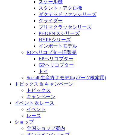
スケール機
スタント・アクロ機
ダクテッドファンシリーズ
グライダー
プリマクラッセシリーズ
PHOENIXシリーズ
HYPEシリーズ
インポートモデル
RCヘリコプター旧製品
EPヘリコプター
GPヘリコプター
トイ
See all 生産終了モデル(パーツ検索用)
トピックス & キャンペーン
トピックス
キャンペーン
イベント & レース
イベント
レース
ショップ
全国ショップ案内
オンラインショップ