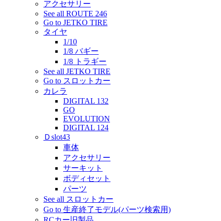
アクセサリー
See all ROUTE 246
Go to JETKO TIRE
タイヤ
1/10
1/8 バギー
1/8 トラギー
See all JETKO TIRE
Go to スロットカー
カレラ
DIGITAL 132
GO
EVOLUTION
DIGITAL 124
Ｄslot43
車体
アクセサリー
サーキット
ボディセット
パーツ
See all スロットカー
Go to 生産終了モデル(パーツ検索用)
RCカー旧製品