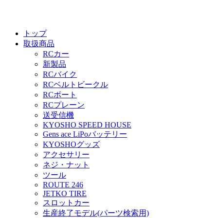
トップ
取扱商品
RCカー
新製品
RCバイク
RCベルトビークル
RCボート
RCプレーン
送受信機
KYOSHO SPEED HOUSE
Gens ace LiPoバッテリー
KYOSHOグッズ
アクセサリー
ネジ・ナット
ツール
ROUTE 246
JETKO TIRE
スロットカー
生産終了モデル(パーツ検索用)