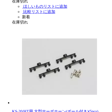
在庫切れ
ほしいものリストに追加
比較リストに追加
新着
在庫切れ
KS-20/HT用 大型サーボホーン(ボール付き)(5pcs)