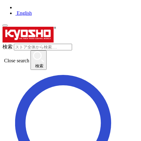
English
検索
Close search
検索