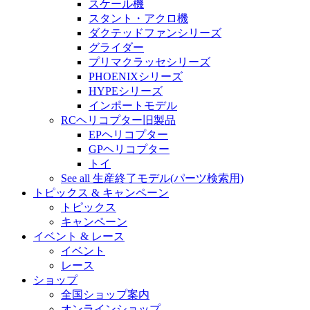
スケール機
スタント・アクロ機
ダクテッドファンシリーズ
グライダー
プリマクラッセシリーズ
PHOENIXシリーズ
HYPEシリーズ
インポートモデル
RCヘリコプター旧製品
EPヘリコプター
GPヘリコプター
トイ
See all 生産終了モデル(パーツ検索用)
トピックス & キャンペーン
トピックス
キャンペーン
イベント & レース
イベント
レース
ショップ
全国ショップ案内
オンラインショップ