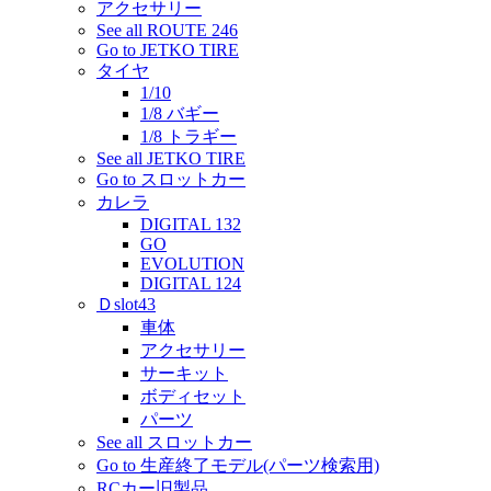
アクセサリー
See all ROUTE 246
Go to JETKO TIRE
タイヤ
1/10
1/8 バギー
1/8 トラギー
See all JETKO TIRE
Go to スロットカー
カレラ
DIGITAL 132
GO
EVOLUTION
DIGITAL 124
Ｄslot43
車体
アクセサリー
サーキット
ボディセット
パーツ
See all スロットカー
Go to 生産終了モデル(パーツ検索用)
RCカー旧製品