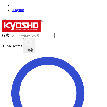
English
検索
Close search
検索