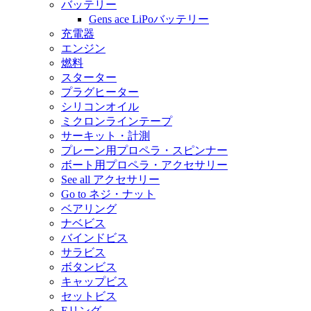
バッテリー
Gens ace LiPoバッテリー
充電器
エンジン
燃料
スターター
プラグヒーター
シリコンオイル
ミクロンラインテープ
サーキット・計測
プレーン用プロペラ・スピンナー
ボート用プロペラ・アクセサリー
See all アクセサリー
Go to ネジ・ナット
ベアリング
ナベビス
バインドビス
サラビス
ボタンビス
キャップビス
セットビス
Eリング