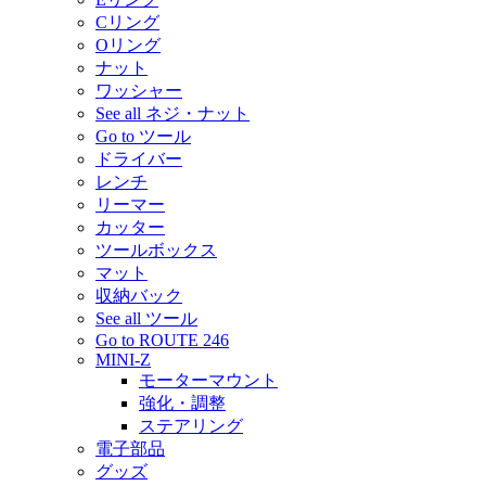
Cリング
Oリング
ナット
ワッシャー
See all ネジ・ナット
Go to ツール
ドライバー
レンチ
リーマー
カッター
ツールボックス
マット
収納バック
See all ツール
Go to ROUTE 246
MINI-Z
モーターマウント
強化・調整
ステアリング
電子部品
グッズ