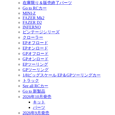
在庫限り＆販売終了パーツ
Go to RCカー
MINI-Z
FAZER Mk2
FAZER D2
INFERNO
ビンテージシリーズ
クローラー
EPオフロード
EPオンロード
GPオフロード
GPオンロード
EPツーリング
GPツーリング
1/8ビッグスケール EP＆GPツーリングカー
トラック
See all RCカー
Go to 新製品
2026年10月発売
キット
パーツ
2026年9月発売