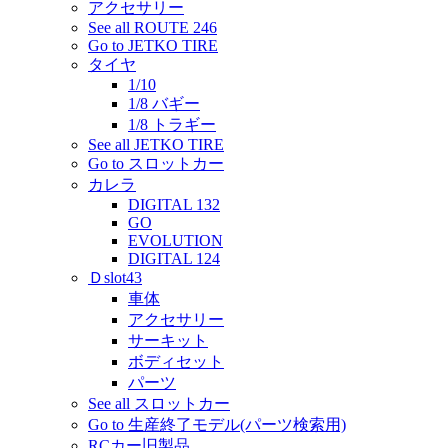
アクセサリー
See all ROUTE 246
Go to JETKO TIRE
タイヤ
1/10
1/8 バギー
1/8 トラギー
See all JETKO TIRE
Go to スロットカー
カレラ
DIGITAL 132
GO
EVOLUTION
DIGITAL 124
Ｄslot43
車体
アクセサリー
サーキット
ボディセット
パーツ
See all スロットカー
Go to 生産終了モデル(パーツ検索用)
RCカー旧製品