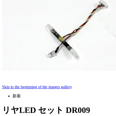
Skip to the beginning of the images gallery
新着
リヤLED セット DR009