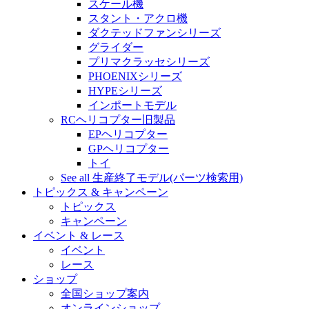
スケール機
スタント・アクロ機
ダクテッドファンシリーズ
グライダー
プリマクラッセシリーズ
PHOENIXシリーズ
HYPEシリーズ
インポートモデル
RCヘリコプター旧製品
EPヘリコプター
GPヘリコプター
トイ
See all 生産終了モデル(パーツ検索用)
トピックス & キャンペーン
トピックス
キャンペーン
イベント & レース
イベント
レース
ショップ
全国ショップ案内
オンラインショップ