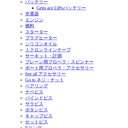
バッテリー
Gens ace LiPoバッテリー
充電器
エンジン
燃料
スターター
プラグヒーター
シリコンオイル
ミクロンラインテープ
サーキット・計測
プレーン用プロペラ・スピンナー
ボート用プロペラ・アクセサリー
See all アクセサリー
Go to ネジ・ナット
ベアリング
ナベビス
バインドビス
サラビス
ボタンビス
キャップビス
セットビス
Eリング