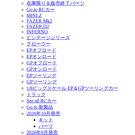
在庫限り＆販売終了パーツ
Go to RCカー
MINI-Z
FAZER Mk2
FAZER D2
INFERNO
ビンテージシリーズ
クローラー
EPオフロード
EPオンロード
GPオフロード
GPオンロード
EPツーリング
GPツーリング
1/8ビッグスケール EP＆GPツーリングカー
トラック
See all RCカー
Go to 新製品
2026年10月発売
キット
パーツ
2026年9月発売