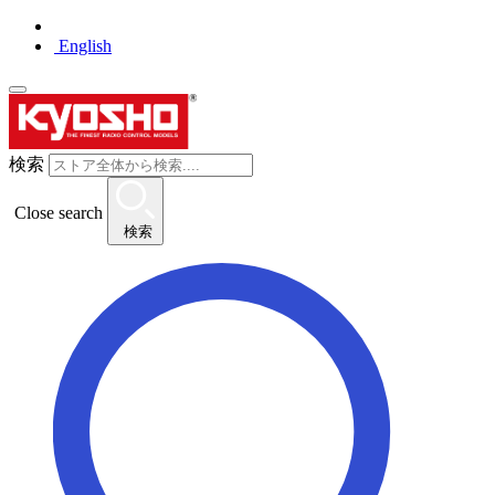
English
検索
Close search
検索