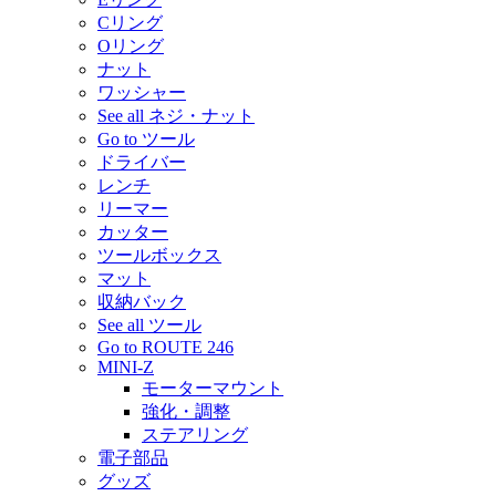
Cリング
Oリング
ナット
ワッシャー
See all ネジ・ナット
Go to ツール
ドライバー
レンチ
リーマー
カッター
ツールボックス
マット
収納バック
See all ツール
Go to ROUTE 246
MINI-Z
モーターマウント
強化・調整
ステアリング
電子部品
グッズ