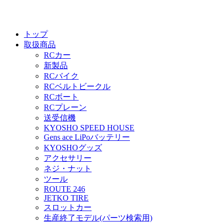
トップ
取扱商品
RCカー
新製品
RCバイク
RCベルトビークル
RCボート
RCプレーン
送受信機
KYOSHO SPEED HOUSE
Gens ace LiPoバッテリー
KYOSHOグッズ
アクセサリー
ネジ・ナット
ツール
ROUTE 246
JETKO TIRE
スロットカー
生産終了モデル(パーツ検索用)