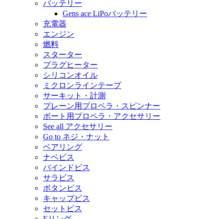
バッテリー
Gens ace LiPoバッテリー
充電器
エンジン
燃料
スターター
プラグヒーター
シリコンオイル
ミクロンラインテープ
サーキット・計測
プレーン用プロペラ・スピンナー
ボート用プロペラ・アクセサリー
See all アクセサリー
Go to ネジ・ナット
ベアリング
ナベビス
バインドビス
サラビス
ボタンビス
キャップビス
セットビス
Eリング