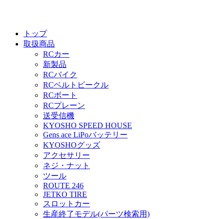
トップ
取扱商品
RCカー
新製品
RCバイク
RCベルトビークル
RCボート
RCプレーン
送受信機
KYOSHO SPEED HOUSE
Gens ace LiPoバッテリー
KYOSHOグッズ
アクセサリー
ネジ・ナット
ツール
ROUTE 246
JETKO TIRE
スロットカー
生産終了モデル(パーツ検索用)