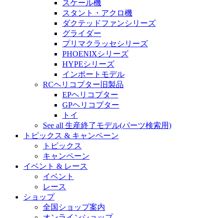
スケール機
スタント・アクロ機
ダクテッドファンシリーズ
グライダー
プリマクラッセシリーズ
PHOENIXシリーズ
HYPEシリーズ
インポートモデル
RCヘリコプター旧製品
EPヘリコプター
GPヘリコプター
トイ
See all 生産終了モデル(パーツ検索用)
トピックス & キャンペーン
トピックス
キャンペーン
イベント & レース
イベント
レース
ショップ
全国ショップ案内
オンラインショップ