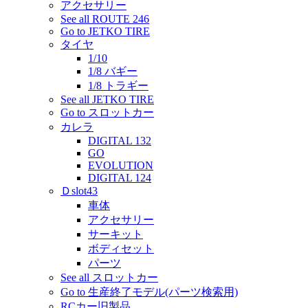
アクセサリー
See all ROUTE 246
Go to JETKO TIRE
タイヤ
1/10
1/8 バギー
1/8 トラギー
See all JETKO TIRE
Go to スロットカー
カレラ
DIGITAL 132
GO
EVOLUTION
DIGITAL 124
Ｄslot43
車体
アクセサリー
サーキット
ボディセット
パーツ
See all スロットカー
Go to 生産終了モデル(パーツ検索用)
RCカー旧製品