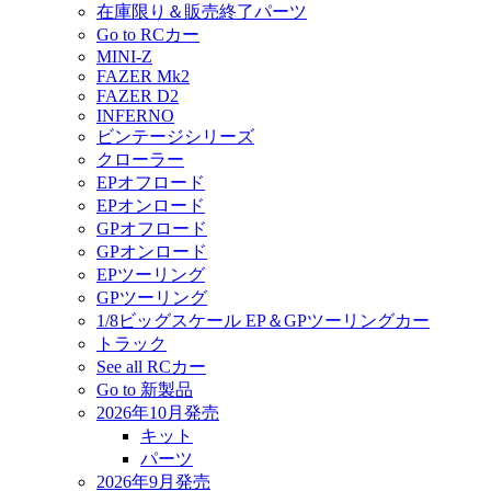
在庫限り＆販売終了パーツ
Go to RCカー
MINI-Z
FAZER Mk2
FAZER D2
INFERNO
ビンテージシリーズ
クローラー
EPオフロード
EPオンロード
GPオフロード
GPオンロード
EPツーリング
GPツーリング
1/8ビッグスケール EP＆GPツーリングカー
トラック
See all RCカー
Go to 新製品
2026年10月発売
キット
パーツ
2026年9月発売