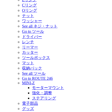
Cリング
Oリング
ナット
ワッシャー
See all ネジ・ナット
Go to ツール
ドライバー
レンチ
リーマー
カッター
ツールボックス
マット
収納バック
See all ツール
Go to ROUTE 246
MINI-Z
モーターマウント
強化・調整
ステアリング
電子部品
グッズ