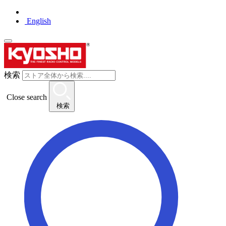
English
検索
Close search
検索