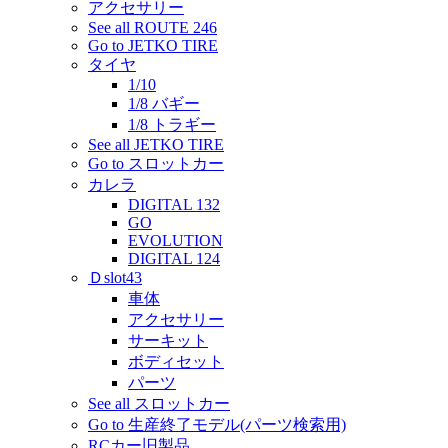
アクセサリー
See all ROUTE 246
Go to JETKO TIRE
タイヤ
1/10
1/8 バギー
1/8 トラギー
See all JETKO TIRE
Go to スロットカー
カレラ
DIGITAL 132
GO
EVOLUTION
DIGITAL 124
Ｄslot43
車体
アクセサリー
サーキット
ボディセット
パーツ
See all スロットカー
Go to 生産終了モデル(パーツ検索用)
RCカー旧製品