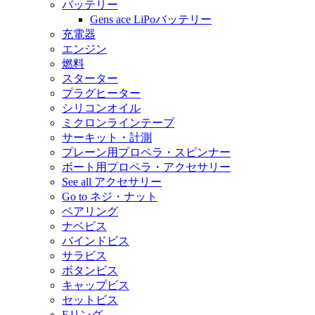
バッテリー
Gens ace LiPoバッテリー
充電器
エンジン
燃料
スターター
プラグヒーター
シリコンオイル
ミクロンラインテープ
サーキット・計測
プレーン用プロペラ・スピンナー
ボート用プロペラ・アクセサリー
See all アクセサリー
Go to ネジ・ナット
ベアリング
ナベビス
バインドビス
サラビス
ボタンビス
キャップビス
セットビス
Eリング