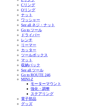
Cリング
Oリング
ナット
ワッシャー
See all ネジ・ナット
Go to ツール
ドライバー
レンチ
リーマー
カッター
ツールボックス
マット
収納バック
See all ツール
Go to ROUTE 246
MINI-Z
モーターマウント
強化・調整
ステアリング
電子部品
グッズ