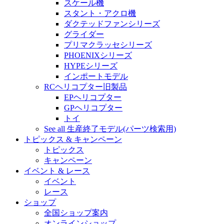
スケール機
スタント・アクロ機
ダクテッドファンシリーズ
グライダー
プリマクラッセシリーズ
PHOENIXシリーズ
HYPEシリーズ
インポートモデル
RCヘリコプター旧製品
EPヘリコプター
GPヘリコプター
トイ
See all 生産終了モデル(パーツ検索用)
トピックス & キャンペーン
トピックス
キャンペーン
イベント & レース
イベント
レース
ショップ
全国ショップ案内
オンラインショップ