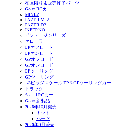
在庫限り＆販売終了パーツ
Go to RCカー
MINI-Z
FAZER Mk2
FAZER D2
INFERNO
ビンテージシリーズ
クローラー
EPオフロード
EPオンロード
GPオフロード
GPオンロード
EPツーリング
GPツーリング
1/8ビッグスケール EP＆GPツーリングカー
トラック
See all RCカー
Go to 新製品
2026年10月発売
キット
パーツ
2026年9月発売