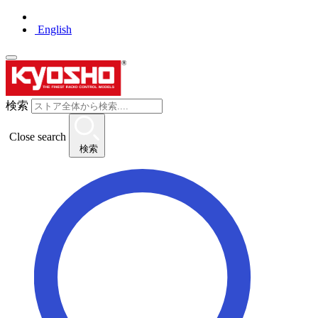
English
検索
Close search
検索