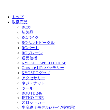
トップ
取扱商品
RCカー
新製品
RCバイク
RCベルトビークル
RCボート
RCプレーン
送受信機
KYOSHO SPEED HOUSE
Gens ace LiPoバッテリー
KYOSHOグッズ
アクセサリー
ネジ・ナット
ツール
ROUTE 246
JETKO TIRE
スロットカー
生産終了モデル(パーツ検索用)