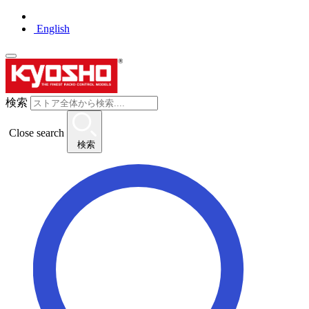
English
検索
Close search
検索