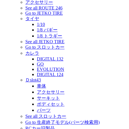
アクセサリー
See all ROUTE 246
Go to JETKO TIRE
タイヤ
1/10
1/8 バギー
1/8 トラギー
See all JETKO TIRE
Go to スロットカー
カレラ
DIGITAL 132
GO
EVOLUTION
DIGITAL 124
Ｄslot43
車体
アクセサリー
サーキット
ボディセット
パーツ
See all スロットカー
Go to 生産終了モデル(パーツ検索用)
RCカー旧製品