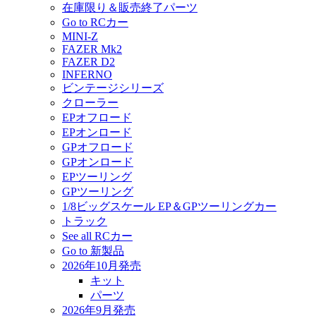
在庫限り＆販売終了パーツ
Go to RCカー
MINI-Z
FAZER Mk2
FAZER D2
INFERNO
ビンテージシリーズ
クローラー
EPオフロード
EPオンロード
GPオフロード
GPオンロード
EPツーリング
GPツーリング
1/8ビッグスケール EP＆GPツーリングカー
トラック
See all RCカー
Go to 新製品
2026年10月発売
キット
パーツ
2026年9月発売