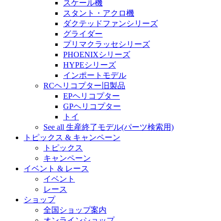
スケール機
スタント・アクロ機
ダクテッドファンシリーズ
グライダー
プリマクラッセシリーズ
PHOENIXシリーズ
HYPEシリーズ
インポートモデル
RCヘリコプター旧製品
EPヘリコプター
GPヘリコプター
トイ
See all 生産終了モデル(パーツ検索用)
トピックス & キャンペーン
トピックス
キャンペーン
イベント & レース
イベント
レース
ショップ
全国ショップ案内
オンラインショップ