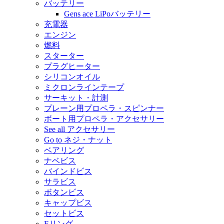
バッテリー
Gens ace LiPoバッテリー
充電器
エンジン
燃料
スターター
プラグヒーター
シリコンオイル
ミクロンラインテープ
サーキット・計測
プレーン用プロペラ・スピンナー
ボート用プロペラ・アクセサリー
See all アクセサリー
Go to ネジ・ナット
ベアリング
ナベビス
バインドビス
サラビス
ボタンビス
キャップビス
セットビス
Eリング