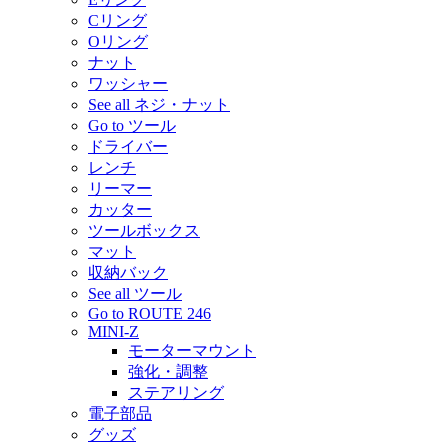
Cリング
Oリング
ナット
ワッシャー
See all ネジ・ナット
Go to ツール
ドライバー
レンチ
リーマー
カッター
ツールボックス
マット
収納バック
See all ツール
Go to ROUTE 246
MINI-Z
モーターマウント
強化・調整
ステアリング
電子部品
グッズ