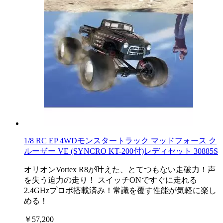
1/8 RC EP 4WDモンスタートラック マッドフォース ク
ルーザー VE (SYNCRO KT-200付)レディセット 30885S
オリオンVortex R8が叶えた、とてつもない走破力！声
を失う迫力の走り！ スイッチONですぐに走れる
2.4GHzプロポ搭載済み！常識を覆す性能が気軽に楽し
める！
￥57,200