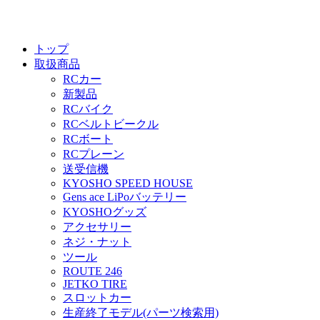
トップ
取扱商品
RCカー
新製品
RCバイク
RCベルトビークル
RCボート
RCプレーン
送受信機
KYOSHO SPEED HOUSE
Gens ace LiPoバッテリー
KYOSHOグッズ
アクセサリー
ネジ・ナット
ツール
ROUTE 246
JETKO TIRE
スロットカー
生産終了モデル(パーツ検索用)