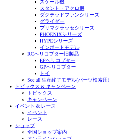
スケール機
スタント・アクロ機
ダクテッドファンシリーズ
グライダー
プリマクラッセシリーズ
PHOENIXシリーズ
HYPEシリーズ
インポートモデル
RCヘリコプター旧製品
EPヘリコプター
GPヘリコプター
トイ
See all 生産終了モデル(パーツ検索用)
トピックス & キャンペーン
トピックス
キャンペーン
イベント & レース
イベント
レース
ショップ
全国ショップ案内
オンラインショップ