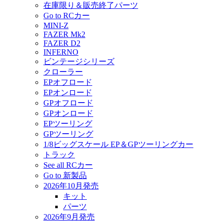
在庫限り＆販売終了パーツ
Go to RCカー
MINI-Z
FAZER Mk2
FAZER D2
INFERNO
ビンテージシリーズ
クローラー
EPオフロード
EPオンロード
GPオフロード
GPオンロード
EPツーリング
GPツーリング
1/8ビッグスケール EP＆GPツーリングカー
トラック
See all RCカー
Go to 新製品
2026年10月発売
キット
パーツ
2026年9月発売