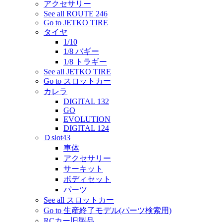
アクセサリー
See all ROUTE 246
Go to JETKO TIRE
タイヤ
1/10
1/8 バギー
1/8 トラギー
See all JETKO TIRE
Go to スロットカー
カレラ
DIGITAL 132
GO
EVOLUTION
DIGITAL 124
Ｄslot43
車体
アクセサリー
サーキット
ボディセット
パーツ
See all スロットカー
Go to 生産終了モデル(パーツ検索用)
RCカー旧製品