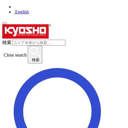
English
検索
Close search
検索