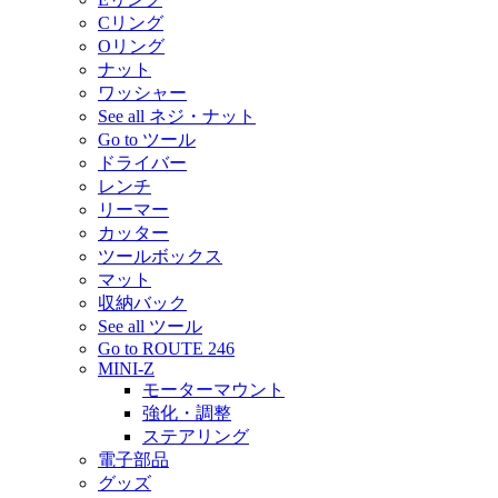
Cリング
Oリング
ナット
ワッシャー
See all ネジ・ナット
Go to ツール
ドライバー
レンチ
リーマー
カッター
ツールボックス
マット
収納バック
See all ツール
Go to ROUTE 246
MINI-Z
モーターマウント
強化・調整
ステアリング
電子部品
グッズ