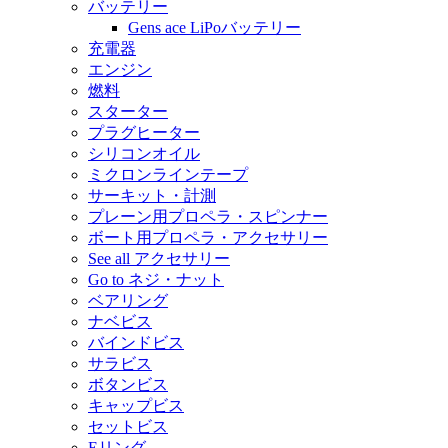
バッテリー
Gens ace LiPoバッテリー
充電器
エンジン
燃料
スターター
プラグヒーター
シリコンオイル
ミクロンラインテープ
サーキット・計測
プレーン用プロペラ・スピンナー
ボート用プロペラ・アクセサリー
See all アクセサリー
Go to ネジ・ナット
ベアリング
ナベビス
バインドビス
サラビス
ボタンビス
キャップビス
セットビス
Eリング