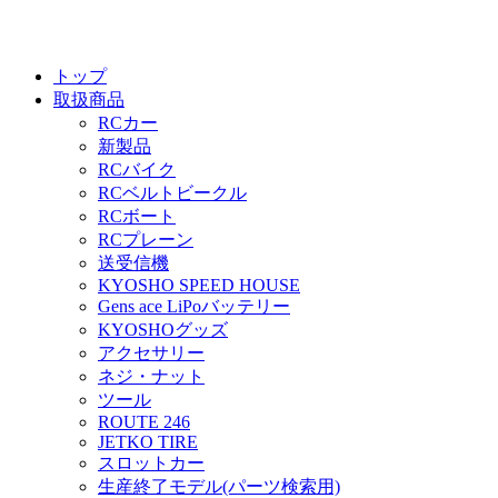
トップ
取扱商品
RCカー
新製品
RCバイク
RCベルトビークル
RCボート
RCプレーン
送受信機
KYOSHO SPEED HOUSE
Gens ace LiPoバッテリー
KYOSHOグッズ
アクセサリー
ネジ・ナット
ツール
ROUTE 246
JETKO TIRE
スロットカー
生産終了モデル(パーツ検索用)