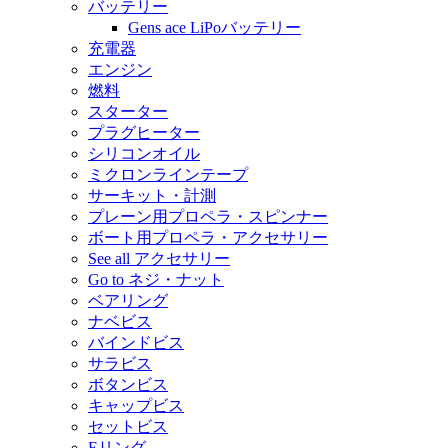
バッテリー
Gens ace LiPoバッテリー
充電器
エンジン
燃料
スターター
プラグヒーター
シリコンオイル
ミクロンラインテープ
サーキット・計測
プレーン用プロペラ・スピンナー
ボート用プロペラ・アクセサリー
See all アクセサリー
Go to ネジ・ナット
ベアリング
ナベビス
バインドビス
サラビス
ボタンビス
キャップビス
セットビス
Eリング