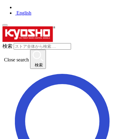
English
検索
Close search
検索