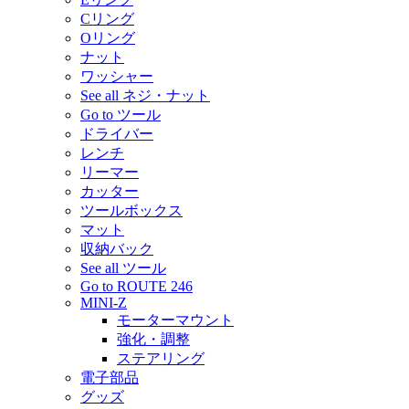
Cリング
Oリング
ナット
ワッシャー
See all ネジ・ナット
Go to ツール
ドライバー
レンチ
リーマー
カッター
ツールボックス
マット
収納バック
See all ツール
Go to ROUTE 246
MINI-Z
モーターマウント
強化・調整
ステアリング
電子部品
グッズ