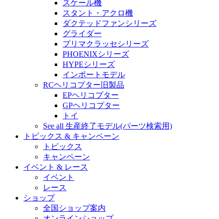
スケール機
スタント・アクロ機
ダクテッドファンシリーズ
グライダー
プリマクラッセシリーズ
PHOENIXシリーズ
HYPEシリーズ
インポートモデル
RCヘリコプター旧製品
EPヘリコプター
GPヘリコプター
トイ
See all 生産終了モデル(パーツ検索用)
トピックス & キャンペーン
トピックス
キャンペーン
イベント & レース
イベント
レース
ショップ
全国ショップ案内
オンラインショップ