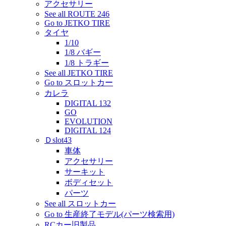
アクセサリー
See all ROUTE 246
Go to JETKO TIRE
タイヤ
1/10
1/8 バギー
1/8 トラギー
See all JETKO TIRE
Go to スロットカー
カレラ
DIGITAL 132
GO
EVOLUTION
DIGITAL 124
Ｄslot43
車体
アクセサリー
サーキット
ボディセット
パーツ
See all スロットカー
Go to 生産終了モデル(パーツ検索用)
RCカー旧製品