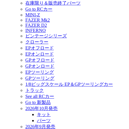
在庫限り＆販売終了パーツ
Go to RCカー
MINI-Z
FAZER Mk2
FAZER D2
INFERNO
ビンテージシリーズ
クローラー
EPオフロード
EPオンロード
GPオフロード
GPオンロード
EPツーリング
GPツーリング
1/8ビッグスケール EP＆GPツーリングカー
トラック
See all RCカー
Go to 新製品
2026年10月発売
キット
パーツ
2026年9月発売