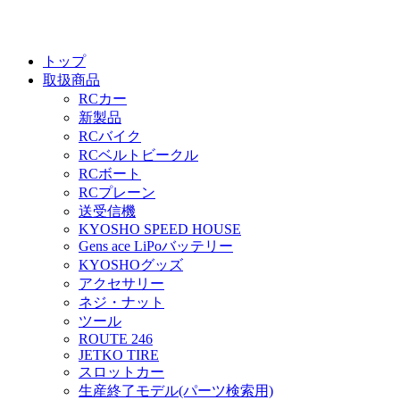
トップ
取扱商品
RCカー
新製品
RCバイク
RCベルトビークル
RCボート
RCプレーン
送受信機
KYOSHO SPEED HOUSE
Gens ace LiPoバッテリー
KYOSHOグッズ
アクセサリー
ネジ・ナット
ツール
ROUTE 246
JETKO TIRE
スロットカー
生産終了モデル(パーツ検索用)