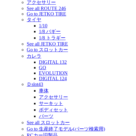
アクセサリー
See all ROUTE 246
Go to JETKO TIRE
タイヤ
1/10
1/8 バギー
1/8 トラギー
See all JETKO TIRE
Go to スロットカー
カレラ
DIGITAL 132
GO
EVOLUTION
DIGITAL 124
Ｄslot43
車体
アクセサリー
サーキット
ボディセット
パーツ
See all スロットカー
Go to 生産終了モデル(パーツ検索用)
RCカー旧製品