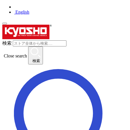
English
検索
Close search
検索