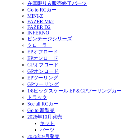
在庫限り＆販売終了パーツ
Go to RCカー
MINI-Z
FAZER Mk2
FAZER D2
INFERNO
ビンテージシリーズ
クローラー
EPオフロード
EPオンロード
GPオフロード
GPオンロード
EPツーリング
GPツーリング
1/8ビッグスケール EP＆GPツーリングカー
トラック
See all RCカー
Go to 新製品
2026年10月発売
キット
パーツ
2026年9月発売