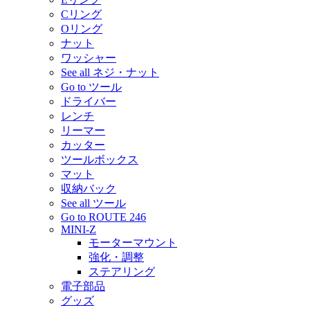
Cリング
Oリング
ナット
ワッシャー
See all ネジ・ナット
Go to ツール
ドライバー
レンチ
リーマー
カッター
ツールボックス
マット
収納バック
See all ツール
Go to ROUTE 246
MINI-Z
モーターマウント
強化・調整
ステアリング
電子部品
グッズ