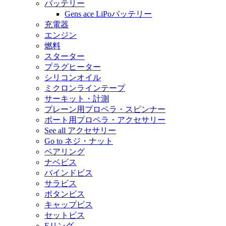
バッテリー
Gens ace LiPoバッテリー
充電器
エンジン
燃料
スターター
プラグヒーター
シリコンオイル
ミクロンラインテープ
サーキット・計測
プレーン用プロペラ・スピンナー
ボート用プロペラ・アクセサリー
See all アクセサリー
Go to ネジ・ナット
ベアリング
ナベビス
バインドビス
サラビス
ボタンビス
キャップビス
セットビス
Eリング