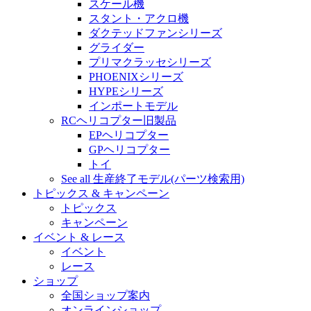
スケール機
スタント・アクロ機
ダクテッドファンシリーズ
グライダー
プリマクラッセシリーズ
PHOENIXシリーズ
HYPEシリーズ
インポートモデル
RCヘリコプター旧製品
EPヘリコプター
GPヘリコプター
トイ
See all 生産終了モデル(パーツ検索用)
トピックス & キャンペーン
トピックス
キャンペーン
イベント & レース
イベント
レース
ショップ
全国ショップ案内
オンラインショップ