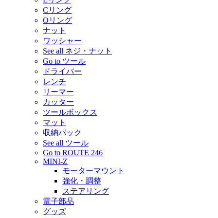
Cリング
Oリング
ナット
ワッシャー
See all ネジ・ナット
Go to ツール
ドライバー
レンチ
リーマー
カッター
ツールボックス
マット
収納バック
See all ツール
Go to ROUTE 246
MINI-Z
モーターマウント
強化・調整
ステアリング
電子部品
グッズ