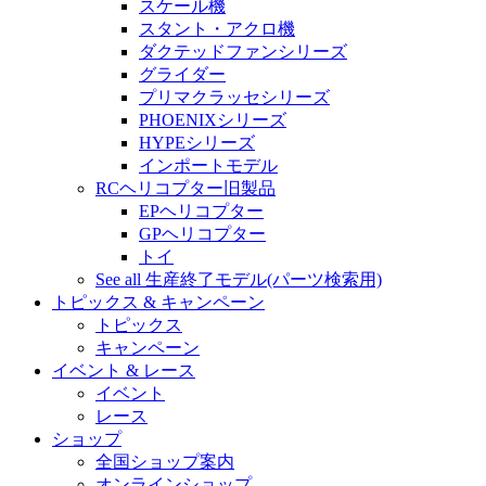
スケール機
スタント・アクロ機
ダクテッドファンシリーズ
グライダー
プリマクラッセシリーズ
PHOENIXシリーズ
HYPEシリーズ
インポートモデル
RCヘリコプター旧製品
EPヘリコプター
GPヘリコプター
トイ
See all 生産終了モデル(パーツ検索用)
トピックス & キャンペーン
トピックス
キャンペーン
イベント & レース
イベント
レース
ショップ
全国ショップ案内
オンラインショップ