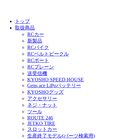
トップ
取扱商品
RCカー
新製品
RCバイク
RCベルトビークル
RCボート
RCプレーン
送受信機
KYOSHO SPEED HOUSE
Gens ace LiPoバッテリー
KYOSHOグッズ
アクセサリー
ネジ・ナット
ツール
ROUTE 246
JETKO TIRE
スロットカー
生産終了モデル(パーツ検索用)