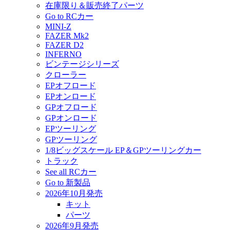
在庫限り＆販売終了パーツ
Go to RCカー
MINI-Z
FAZER Mk2
FAZER D2
INFERNO
ビンテージシリーズ
クローラー
EPオフロード
EPオンロード
GPオフロード
GPオンロード
EPツーリング
GPツーリング
1/8ビッグスケール EP＆GPツーリングカー
トラック
See all RCカー
Go to 新製品
2026年10月発売
キット
パーツ
2026年9月発売