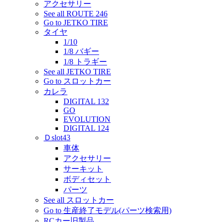
アクセサリー
See all ROUTE 246
Go to JETKO TIRE
タイヤ
1/10
1/8 バギー
1/8 トラギー
See all JETKO TIRE
Go to スロットカー
カレラ
DIGITAL 132
GO
EVOLUTION
DIGITAL 124
Ｄslot43
車体
アクセサリー
サーキット
ボディセット
パーツ
See all スロットカー
Go to 生産終了モデル(パーツ検索用)
RCカー旧製品