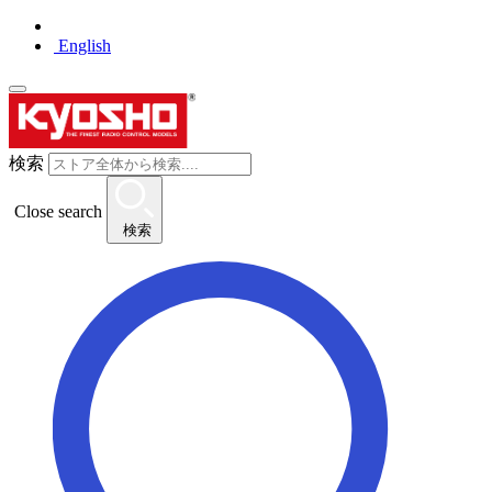
English
検索
Close search
検索