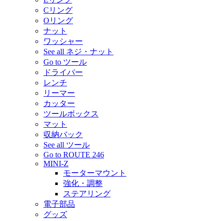
Cリング
Oリング
ナット
ワッシャー
See all ネジ・ナット
Go to ツール
ドライバー
レンチ
リーマー
カッター
ツールボックス
マット
収納バック
See all ツール
Go to ROUTE 246
MINI-Z
モーターマウント
強化・調整
ステアリング
電子部品
グッズ