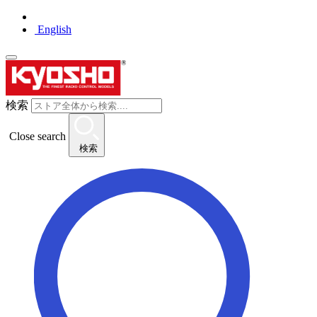
English
検索
Close search
検索