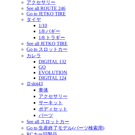
アクセサリー
See all ROUTE 246
Go to JETKO TIRE
タイヤ
1/10
1/8 バギー
1/8 トラギー
See all JETKO TIRE
Go to スロットカー
カレラ
DIGITAL 132
GO
EVOLUTION
DIGITAL 124
Ｄslot43
車体
アクセサリー
サーキット
ボディセット
パーツ
See all スロットカー
Go to 生産終了モデル(パーツ検索用)
RCカー旧製品