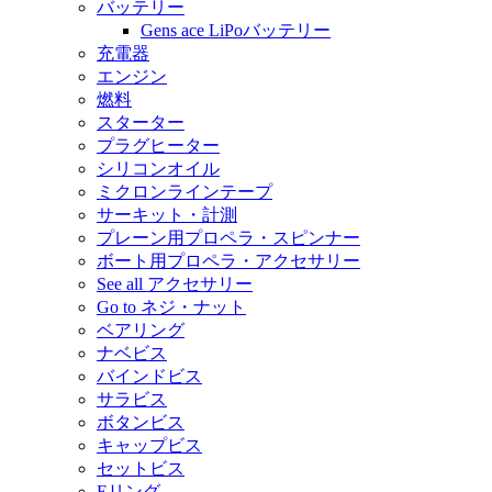
バッテリー
Gens ace LiPoバッテリー
充電器
エンジン
燃料
スターター
プラグヒーター
シリコンオイル
ミクロンラインテープ
サーキット・計測
プレーン用プロペラ・スピンナー
ボート用プロペラ・アクセサリー
See all アクセサリー
Go to ネジ・ナット
ベアリング
ナベビス
バインドビス
サラビス
ボタンビス
キャップビス
セットビス
Eリング