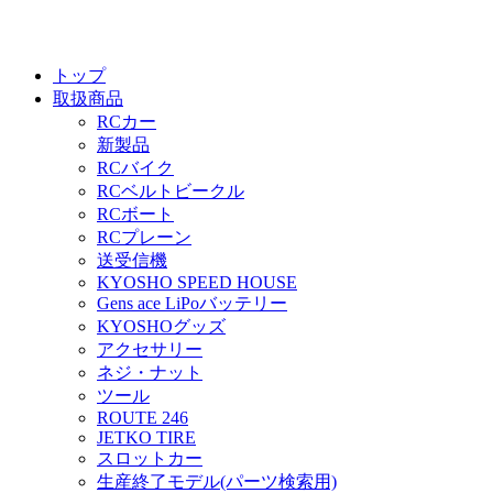
トップ
取扱商品
RCカー
新製品
RCバイク
RCベルトビークル
RCボート
RCプレーン
送受信機
KYOSHO SPEED HOUSE
Gens ace LiPoバッテリー
KYOSHOグッズ
アクセサリー
ネジ・ナット
ツール
ROUTE 246
JETKO TIRE
スロットカー
生産終了モデル(パーツ検索用)