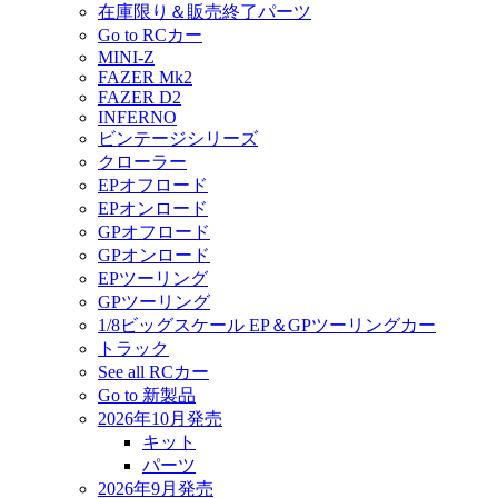
在庫限り＆販売終了パーツ
Go to RCカー
MINI-Z
FAZER Mk2
FAZER D2
INFERNO
ビンテージシリーズ
クローラー
EPオフロード
EPオンロード
GPオフロード
GPオンロード
EPツーリング
GPツーリング
1/8ビッグスケール EP＆GPツーリングカー
トラック
See all RCカー
Go to 新製品
2026年10月発売
キット
パーツ
2026年9月発売