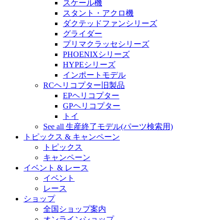
スケール機
スタント・アクロ機
ダクテッドファンシリーズ
グライダー
プリマクラッセシリーズ
PHOENIXシリーズ
HYPEシリーズ
インポートモデル
RCヘリコプター旧製品
EPヘリコプター
GPヘリコプター
トイ
See all 生産終了モデル(パーツ検索用)
トピックス & キャンペーン
トピックス
キャンペーン
イベント & レース
イベント
レース
ショップ
全国ショップ案内
オンラインショップ