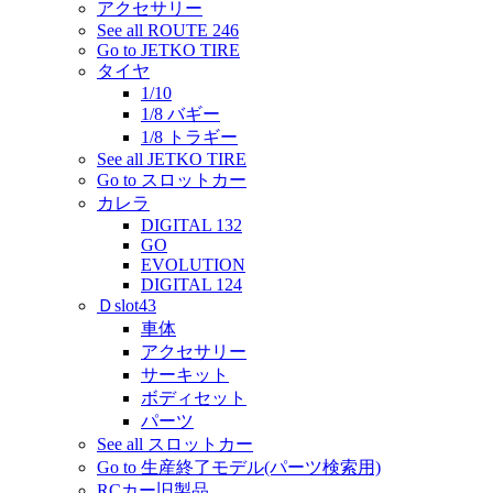
アクセサリー
See all ROUTE 246
Go to JETKO TIRE
タイヤ
1/10
1/8 バギー
1/8 トラギー
See all JETKO TIRE
Go to スロットカー
カレラ
DIGITAL 132
GO
EVOLUTION
DIGITAL 124
Ｄslot43
車体
アクセサリー
サーキット
ボディセット
パーツ
See all スロットカー
Go to 生産終了モデル(パーツ検索用)
RCカー旧製品