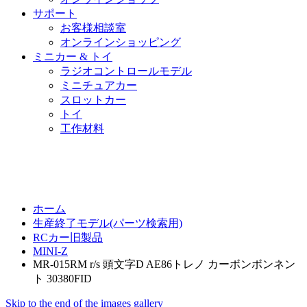
サポート
お客様相談室
オンラインショッピング
ミニカー & トイ
ラジオコントロールモデル
ミニチュアカー
スロットカー
トイ
工作材料
ホーム
生産終了モデル(パーツ検索用)
RCカー旧製品
MINI-Z
MR-015RM r/s 頭文字D AE86トレノ カーボンボンネン
ト 30380FID
Skip to the end of the images gallery