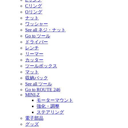
Cリング
Oリング
ナット
ワッシャー
See all ネジ・ナット
Go to ツール
ドライバー
レンチ
リーマー
カッター
ツールボックス
マット
収納バック
See all ツール
Go to ROUTE 246
MINI-Z
モーターマウント
強化・調整
ステアリング
電子部品
グッズ