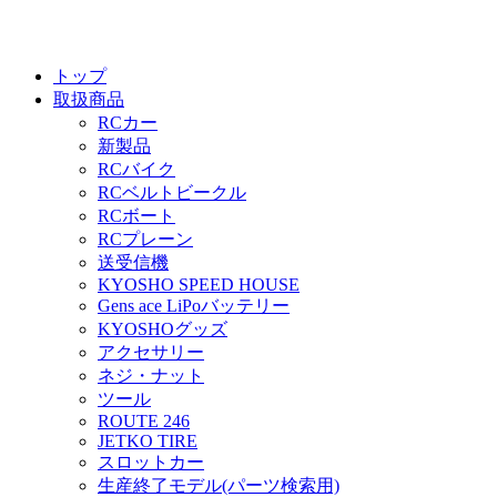
トップ
取扱商品
RCカー
新製品
RCバイク
RCベルトビークル
RCボート
RCプレーン
送受信機
KYOSHO SPEED HOUSE
Gens ace LiPoバッテリー
KYOSHOグッズ
アクセサリー
ネジ・ナット
ツール
ROUTE 246
JETKO TIRE
スロットカー
生産終了モデル(パーツ検索用)