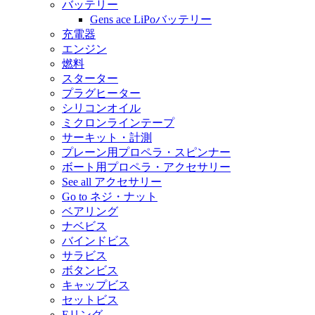
バッテリー
Gens ace LiPoバッテリー
充電器
エンジン
燃料
スターター
プラグヒーター
シリコンオイル
ミクロンラインテープ
サーキット・計測
プレーン用プロペラ・スピンナー
ボート用プロペラ・アクセサリー
See all アクセサリー
Go to ネジ・ナット
ベアリング
ナベビス
バインドビス
サラビス
ボタンビス
キャップビス
セットビス
Eリング