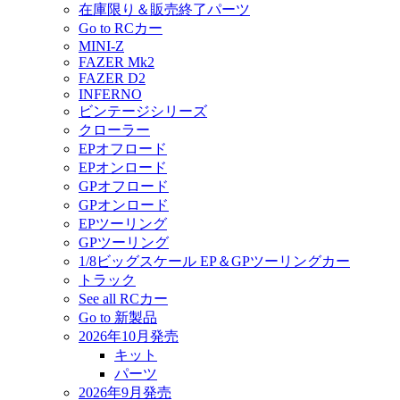
在庫限り＆販売終了パーツ
Go to RCカー
MINI-Z
FAZER Mk2
FAZER D2
INFERNO
ビンテージシリーズ
クローラー
EPオフロード
EPオンロード
GPオフロード
GPオンロード
EPツーリング
GPツーリング
1/8ビッグスケール EP＆GPツーリングカー
トラック
See all RCカー
Go to 新製品
2026年10月発売
キット
パーツ
2026年9月発売