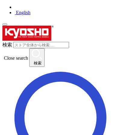
English
検索
Close search
検索