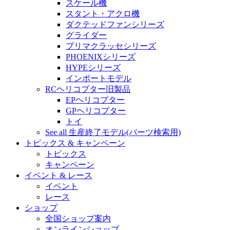
スケール機
スタント・アクロ機
ダクテッドファンシリーズ
グライダー
プリマクラッセシリーズ
PHOENIXシリーズ
HYPEシリーズ
インポートモデル
RCヘリコプター旧製品
EPヘリコプター
GPヘリコプター
トイ
See all 生産終了モデル(パーツ検索用)
トピックス & キャンペーン
トピックス
キャンペーン
イベント & レース
イベント
レース
ショップ
全国ショップ案内
オンラインショップ