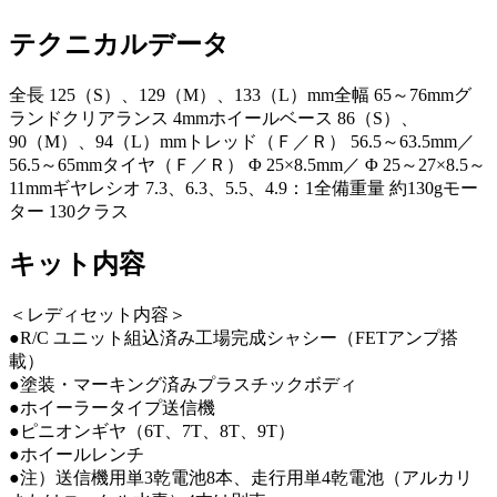
テクニカルデータ
全長 125（S）、129（M）、133（L）mm全幅 65～76mmグ
ランドクリアランス 4mmホイールベース 86（S）、
90（M）、94（L）mmトレッド（Ｆ／Ｒ） 56.5～63.5mm／
56.5～65mmタイヤ（Ｆ／Ｒ） Φ 25×8.5mm／ Φ 25～27×8.5～
11mmギヤレシオ 7.3、6.3、5.5、4.9：1全備重量 約130gモー
ター 130クラス
キット内容
＜レディセット内容＞
●R/C ユニット組込済み工場完成シャシー（FETアンプ搭
載）
●塗装・マーキング済みプラスチックボディ
●ホイーラータイプ送信機
●ピニオンギヤ（6T、7T、8T、9T）
●ホイールレンチ
●注）送信機用単3乾電池8本、走行用単4乾電池（アルカリ