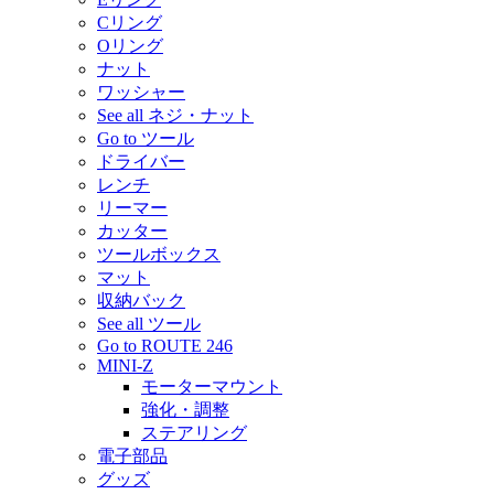
Cリング
Oリング
ナット
ワッシャー
See all ネジ・ナット
Go to ツール
ドライバー
レンチ
リーマー
カッター
ツールボックス
マット
収納バック
See all ツール
Go to ROUTE 246
MINI-Z
モーターマウント
強化・調整
ステアリング
電子部品
グッズ