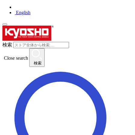
English
検索
Close search
検索