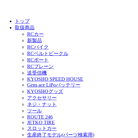
トップ
取扱商品
RCカー
新製品
RCバイク
RCベルトビークル
RCボート
RCプレーン
送受信機
KYOSHO SPEED HOUSE
Gens ace LiPoバッテリー
KYOSHOグッズ
アクセサリー
ネジ・ナット
ツール
ROUTE 246
JETKO TIRE
スロットカー
生産終了モデル(パーツ検索用)