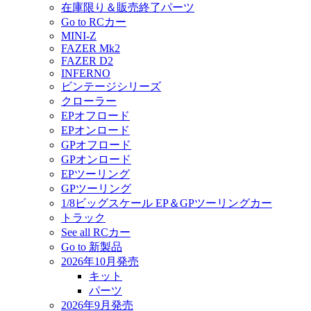
在庫限り＆販売終了パーツ
Go to RCカー
MINI-Z
FAZER Mk2
FAZER D2
INFERNO
ビンテージシリーズ
クローラー
EPオフロード
EPオンロード
GPオフロード
GPオンロード
EPツーリング
GPツーリング
1/8ビッグスケール EP＆GPツーリングカー
トラック
See all RCカー
Go to 新製品
2026年10月発売
キット
パーツ
2026年9月発売