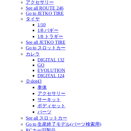
アクセサリー
See all ROUTE 246
Go to JETKO TIRE
タイヤ
1/10
1/8 バギー
1/8 トラギー
See all JETKO TIRE
Go to スロットカー
カレラ
DIGITAL 132
GO
EVOLUTION
DIGITAL 124
Ｄslot43
車体
アクセサリー
サーキット
ボディセット
パーツ
See all スロットカー
Go to 生産終了モデル(パーツ検索用)
RCカー旧製品