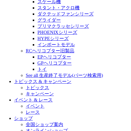
スケール機
スタント・アクロ機
ダクテッドファンシリーズ
グライダー
プリマクラッセシリーズ
PHOENIXシリーズ
HYPEシリーズ
インポートモデル
RCヘリコプター旧製品
EPヘリコプター
GPヘリコプター
トイ
See all 生産終了モデル(パーツ検索用)
トピックス & キャンペーン
トピックス
キャンペーン
イベント & レース
イベント
レース
ショップ
全国ショップ案内
オンラインショップ