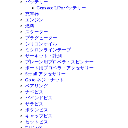
バッテリー
Gens ace LiPoバッテリー
充電器
エンジン
燃料
スターター
プラグヒーター
シリコンオイル
ミクロンラインテープ
サーキット・計測
プレーン用プロペラ・スピンナー
ボート用プロペラ・アクセサリー
See all アクセサリー
Go to ネジ・ナット
ベアリング
ナベビス
バインドビス
サラビス
ボタンビス
キャップビス
セットビス
Eリング