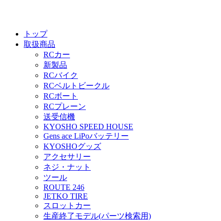
トップ
取扱商品
RCカー
新製品
RCバイク
RCベルトビークル
RCボート
RCプレーン
送受信機
KYOSHO SPEED HOUSE
Gens ace LiPoバッテリー
KYOSHOグッズ
アクセサリー
ネジ・ナット
ツール
ROUTE 246
JETKO TIRE
スロットカー
生産終了モデル(パーツ検索用)