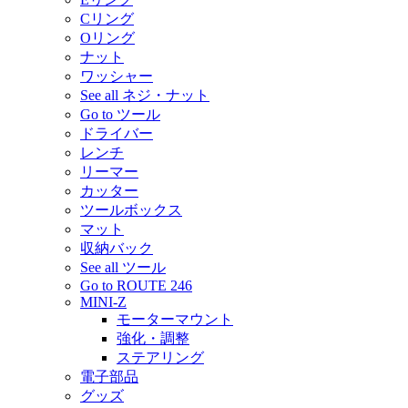
Cリング
Oリング
ナット
ワッシャー
See all ネジ・ナット
Go to ツール
ドライバー
レンチ
リーマー
カッター
ツールボックス
マット
収納バック
See all ツール
Go to ROUTE 246
MINI-Z
モーターマウント
強化・調整
ステアリング
電子部品
グッズ