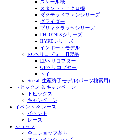
スケール機
スタント・アクロ機
ダクテッドファンシリーズ
グライダー
プリマクラッセシリーズ
PHOENIXシリーズ
HYPEシリーズ
インポートモデル
RCヘリコプター旧製品
EPヘリコプター
GPヘリコプター
トイ
See all 生産終了モデル(パーツ検索用)
トピックス & キャンペーン
トピックス
キャンペーン
イベント & レース
イベント
レース
ショップ
全国ショップ案内
オンラインショップ