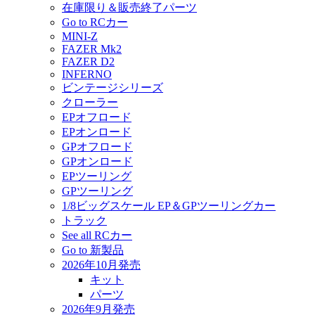
在庫限り＆販売終了パーツ
Go to RCカー
MINI-Z
FAZER Mk2
FAZER D2
INFERNO
ビンテージシリーズ
クローラー
EPオフロード
EPオンロード
GPオフロード
GPオンロード
EPツーリング
GPツーリング
1/8ビッグスケール EP＆GPツーリングカー
トラック
See all RCカー
Go to 新製品
2026年10月発売
キット
パーツ
2026年9月発売