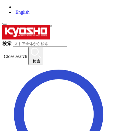
English
検索
Close search
検索