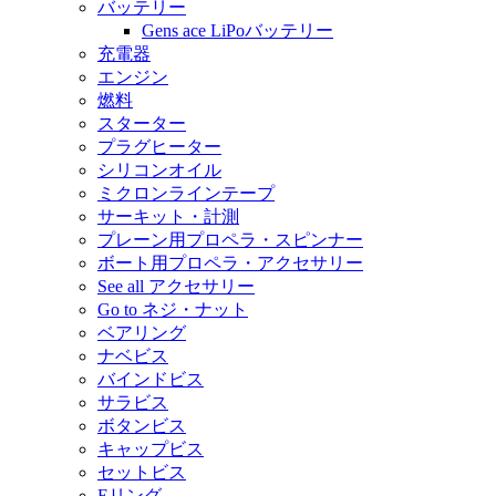
バッテリー
Gens ace LiPoバッテリー
充電器
エンジン
燃料
スターター
プラグヒーター
シリコンオイル
ミクロンラインテープ
サーキット・計測
プレーン用プロペラ・スピンナー
ボート用プロペラ・アクセサリー
See all アクセサリー
Go to ネジ・ナット
ベアリング
ナベビス
バインドビス
サラビス
ボタンビス
キャップビス
セットビス
Eリング