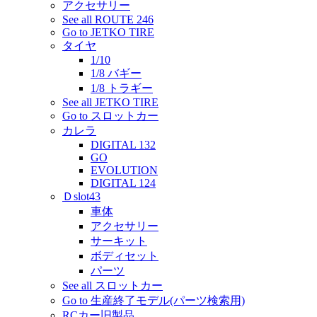
アクセサリー
See all ROUTE 246
Go to JETKO TIRE
タイヤ
1/10
1/8 バギー
1/8 トラギー
See all JETKO TIRE
Go to スロットカー
カレラ
DIGITAL 132
GO
EVOLUTION
DIGITAL 124
Ｄslot43
車体
アクセサリー
サーキット
ボディセット
パーツ
See all スロットカー
Go to 生産終了モデル(パーツ検索用)
RCカー旧製品