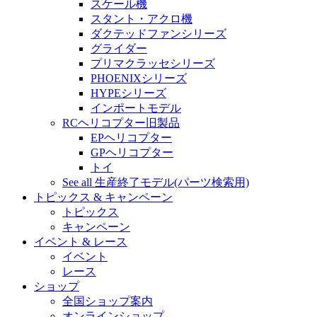
スケール機
スタント・アクロ機
ダクテッドファンシリーズ
グライダー
プリマクラッセシリーズ
PHOENIXシリーズ
HYPEシリーズ
インポートモデル
RCヘリコプター旧製品
EPヘリコプター
GPヘリコプター
トイ
See all 生産終了モデル(パーツ検索用)
トピックス & キャンペーン
トピックス
キャンペーン
イベント & レース
イベント
レース
ショップ
全国ショップ案内
オンラインショップ