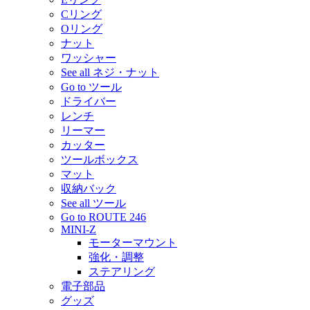
Cリング
Oリング
ナット
ワッシャー
See all ネジ・ナット
Go to ツール
ドライバー
レンチ
リーマー
カッター
ツールボックス
マット
収納バック
See all ツール
Go to ROUTE 246
MINI-Z
モーターマウント
強化・調整
ステアリング
電子部品
グッズ