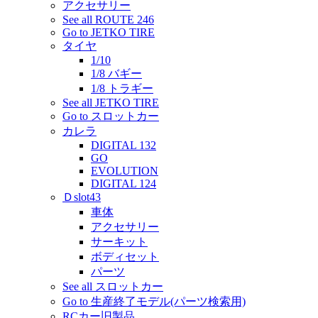
アクセサリー
See all ROUTE 246
Go to JETKO TIRE
タイヤ
1/10
1/8 バギー
1/8 トラギー
See all JETKO TIRE
Go to スロットカー
カレラ
DIGITAL 132
GO
EVOLUTION
DIGITAL 124
Ｄslot43
車体
アクセサリー
サーキット
ボディセット
パーツ
See all スロットカー
Go to 生産終了モデル(パーツ検索用)
RCカー旧製品