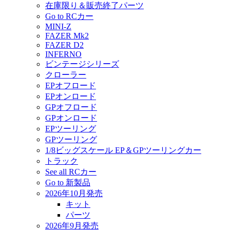
在庫限り＆販売終了パーツ
Go to RCカー
MINI-Z
FAZER Mk2
FAZER D2
INFERNO
ビンテージシリーズ
クローラー
EPオフロード
EPオンロード
GPオフロード
GPオンロード
EPツーリング
GPツーリング
1/8ビッグスケール EP＆GPツーリングカー
トラック
See all RCカー
Go to 新製品
2026年10月発売
キット
パーツ
2026年9月発売