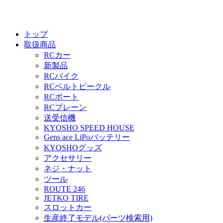
トップ
取扱商品
RCカー
新製品
RCバイク
RCベルトビークル
RCボート
RCプレーン
送受信機
KYOSHO SPEED HOUSE
Gens ace LiPoバッテリー
KYOSHOグッズ
アクセサリー
ネジ・ナット
ツール
ROUTE 246
JETKO TIRE
スロットカー
生産終了モデル(パーツ検索用)