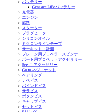
バッテリー
Gens ace LiPoバッテリー
充電器
エンジン
燃料
スターター
プラグヒーター
シリコンオイル
ミクロンラインテープ
サーキット・計測
プレーン用プロペラ・スピンナー
ボート用プロペラ・アクセサリー
See all アクセサリー
Go to ネジ・ナット
ベアリング
ナベビス
バインドビス
サラビス
ボタンビス
キャップビス
セットビス
Eリング