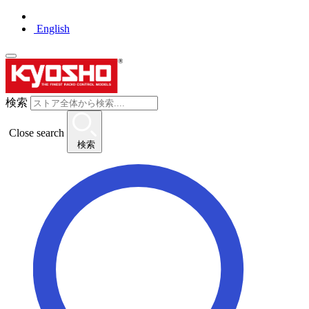
English
検索
Close search
検索