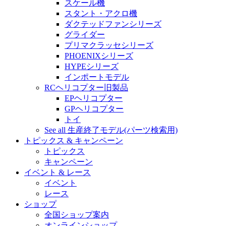
スケール機
スタント・アクロ機
ダクテッドファンシリーズ
グライダー
プリマクラッセシリーズ
PHOENIXシリーズ
HYPEシリーズ
インポートモデル
RCヘリコプター旧製品
EPヘリコプター
GPヘリコプター
トイ
See all 生産終了モデル(パーツ検索用)
トピックス & キャンペーン
トピックス
キャンペーン
イベント & レース
イベント
レース
ショップ
全国ショップ案内
オンラインショップ