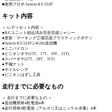
■使用プロポ Syncro KT-531P
キット内容
＜ レディセット内容 ＞
●R/Cユニット組込済み完全完成シャシー
●塗装・マーキング工場完成プラスティックボディ
●Syncro KT-531P 2.4GHz送信機
●ミニパイロン
●ピニオンギヤ(15T、17T、19T、21T)
●スパーギヤ(27T、29T、31T)
●予備ナット
●ホイルレンチ
●ピニオンはずし工具
走行までに必要なもの
＜ 走行までに必要なもの ＞
●送信機用単4乾電池4本
●走行用単4乾電池（アルカリ又はニッケル水素）4本