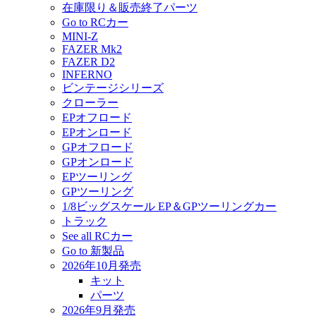
在庫限り＆販売終了パーツ
Go to RCカー
MINI-Z
FAZER Mk2
FAZER D2
INFERNO
ビンテージシリーズ
クローラー
EPオフロード
EPオンロード
GPオフロード
GPオンロード
EPツーリング
GPツーリング
1/8ビッグスケール EP＆GPツーリングカー
トラック
See all RCカー
Go to 新製品
2026年10月発売
キット
パーツ
2026年9月発売