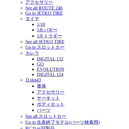
アクセサリー
See all ROUTE 246
Go to JETKO TIRE
タイヤ
1/10
1/8 バギー
1/8 トラギー
See all JETKO TIRE
Go to スロットカー
カレラ
DIGITAL 132
GO
EVOLUTION
DIGITAL 124
Ｄslot43
車体
アクセサリー
サーキット
ボディセット
パーツ
See all スロットカー
Go to 生産終了モデル(パーツ検索用)
RCカー旧製品