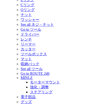
Cリング
Oリング
ナット
ワッシャー
See all ネジ・ナット
Go to ツール
ドライバー
レンチ
リーマー
カッター
ツールボックス
マット
収納バック
See all ツール
Go to ROUTE 246
MINI-Z
モーターマウント
強化・調整
ステアリング
電子部品
グッズ