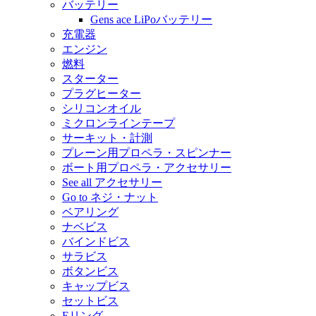
バッテリー
Gens ace LiPoバッテリー
充電器
エンジン
燃料
スターター
プラグヒーター
シリコンオイル
ミクロンラインテープ
サーキット・計測
プレーン用プロペラ・スピンナー
ボート用プロペラ・アクセサリー
See all アクセサリー
Go to ネジ・ナット
ベアリング
ナベビス
バインドビス
サラビス
ボタンビス
キャップビス
セットビス
Eリング