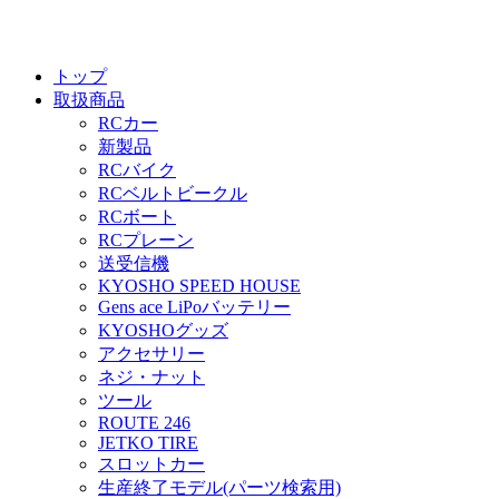
トップ
取扱商品
RCカー
新製品
RCバイク
RCベルトビークル
RCボート
RCプレーン
送受信機
KYOSHO SPEED HOUSE
Gens ace LiPoバッテリー
KYOSHOグッズ
アクセサリー
ネジ・ナット
ツール
ROUTE 246
JETKO TIRE
スロットカー
生産終了モデル(パーツ検索用)