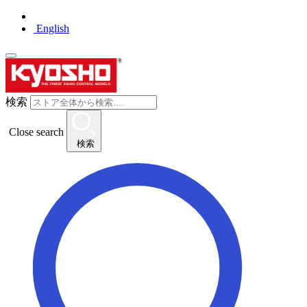
English
検索
Close search
検索