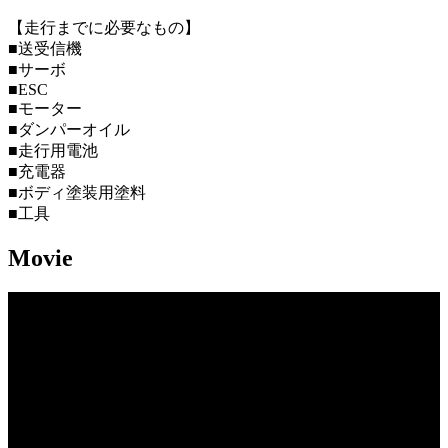
【走行までに必要なもの】
■送受信機
■サーボ
■ESC
■モーター
■ダンパーオイル
■走行用電池
■充電器
■ボディ塗装用塗料
■工具
Movie