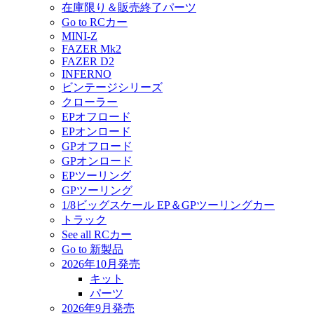
在庫限り＆販売終了パーツ
Go to RCカー
MINI-Z
FAZER Mk2
FAZER D2
INFERNO
ビンテージシリーズ
クローラー
EPオフロード
EPオンロード
GPオフロード
GPオンロード
EPツーリング
GPツーリング
1/8ビッグスケール EP＆GPツーリングカー
トラック
See all RCカー
Go to 新製品
2026年10月発売
キット
パーツ
2026年9月発売