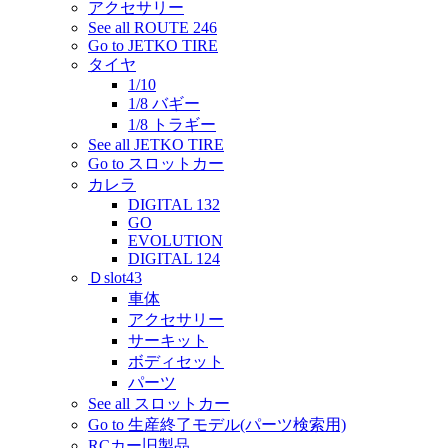
アクセサリー
See all ROUTE 246
Go to JETKO TIRE
タイヤ
1/10
1/8 バギー
1/8 トラギー
See all JETKO TIRE
Go to スロットカー
カレラ
DIGITAL 132
GO
EVOLUTION
DIGITAL 124
Ｄslot43
車体
アクセサリー
サーキット
ボディセット
パーツ
See all スロットカー
Go to 生産終了モデル(パーツ検索用)
RCカー旧製品