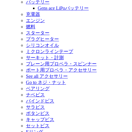
バッテリー
Gens ace LiPoバッテリー
充電器
エンジン
燃料
スターター
プラグヒーター
シリコンオイル
ミクロンラインテープ
サーキット・計測
プレーン用プロペラ・スピンナー
ボート用プロペラ・アクセサリー
See all アクセサリー
Go to ネジ・ナット
ベアリング
ナベビス
バインドビス
サラビス
ボタンビス
キャップビス
セットビス
Eリング