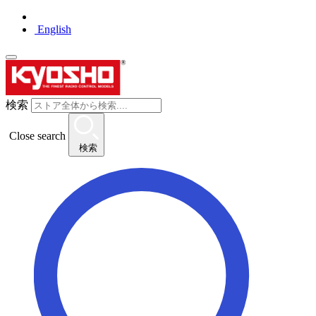
English
検索
Close search
検索