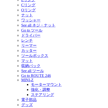
Cリング
Oリング
ナット
ワッシャー
See all ネジ・ナット
Go to ツール
ドライバー
レンチ
リーマー
カッター
ツールボックス
マット
収納バック
See all ツール
Go to ROUTE 246
MINI-Z
モーターマウント
強化・調整
ステアリング
電子部品
グッズ