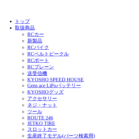
トップ
取扱商品
RCカー
新製品
RCバイク
RCベルトビークル
RCボート
RCプレーン
送受信機
KYOSHO SPEED HOUSE
Gens ace LiPoバッテリー
KYOSHOグッズ
アクセサリー
ネジ・ナット
ツール
ROUTE 246
JETKO TIRE
スロットカー
生産終了モデル(パーツ検索用)