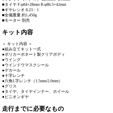
■タイヤ F:φ84×28mm R:φ86.5×42mm
■ギヤレシオ 8.23：1
■全備重量 約1,450g
■モーター 別売
キット内容
＜ キット内容 ＞
●組み立てキット一式
●ポリカーボネート製クリアボディ
●ウイング
●ウインドウマスクシール
●デカール
●十字レンチ
●六角L字レンチ（1.5mm/2.0mm）
●グリス
●タイヤ、タイヤインナー、ホイール
●ピニオンギヤ
走行までに必要なもの