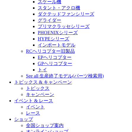
スケール機
スタント・アクロ機
ダクテッドファンシリーズ
グライダー
プリマクラッセシリーズ
PHOENIXシリーズ
HYPEシリーズ
インポートモデル
RCヘリコプター旧製品
EPヘリコプター
GPヘリコプター
トイ
See all 生産終了モデル(パーツ検索用)
トピックス & キャンペーン
トピックス
キャンペーン
イベント & レース
イベント
レース
ショップ
全国ショップ案内
オンラインショップ