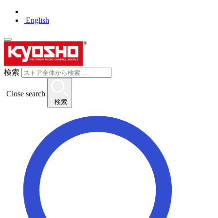
English
検索
Close search
検索