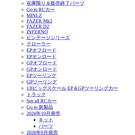
在庫限り＆販売終了パーツ
Go to RCカー
MINI-Z
FAZER Mk2
FAZER D2
INFERNO
ビンテージシリーズ
クローラー
EPオフロード
EPオンロード
GPオフロード
GPオンロード
EPツーリング
GPツーリング
1/8ビッグスケール EP＆GPツーリングカー
トラック
See all RCカー
Go to 新製品
2026年10月発売
キット
パーツ
2026年9月発売