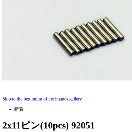
Skip to the beginning of the images gallery
新着
2x11ピン(10pcs) 92051