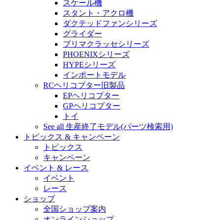
スケール機
スタント・アクロ機
ダクテッドファンシリーズ
グライダー
プリマクラッセシリーズ
PHOENIXシリーズ
HYPEシリーズ
インポートモデル
RCヘリコプター旧製品
EPヘリコプター
GPヘリコプター
トイ
See all 生産終了モデル(パーツ検索用)
トピックス & キャンペーン
トピックス
キャンペーン
イベント & レース
イベント
レース
ショップ
全国ショップ案内
オンラインショップ