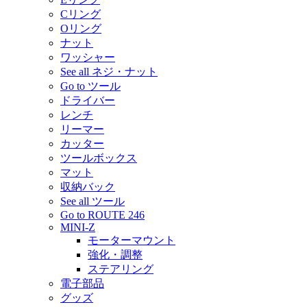
Cリング
Oリング
ナット
ワッシャー
See all ネジ・ナット
Go to ツール
ドライバー
レンチ
リーマー
カッター
ツールボックス
マット
収納バック
See all ツール
Go to ROUTE 246
MINI-Z
モーターマウント
強化・調整
ステアリング
電子部品
グッズ