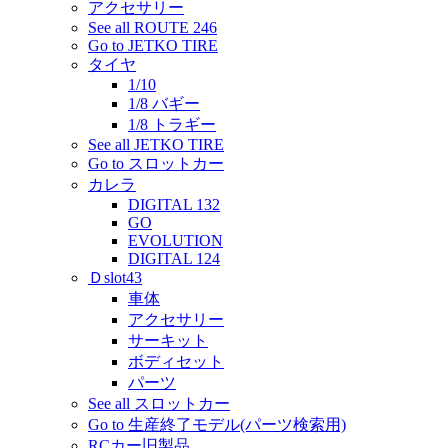
アクセサリー
See all ROUTE 246
Go to JETKO TIRE
タイヤ
1/10
1/8 バギー
1/8 トラギー
See all JETKO TIRE
Go to スロットカー
カレラ
DIGITAL 132
GO
EVOLUTION
DIGITAL 124
Ｄslot43
車体
アクセサリー
サーキット
ボディセット
パーツ
See all スロットカー
Go to 生産終了モデル(パーツ検索用)
RCカー旧製品