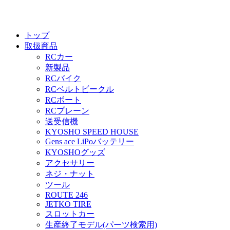
トップ
取扱商品
RCカー
新製品
RCバイク
RCベルトビークル
RCボート
RCプレーン
送受信機
KYOSHO SPEED HOUSE
Gens ace LiPoバッテリー
KYOSHOグッズ
アクセサリー
ネジ・ナット
ツール
ROUTE 246
JETKO TIRE
スロットカー
生産終了モデル(パーツ検索用)