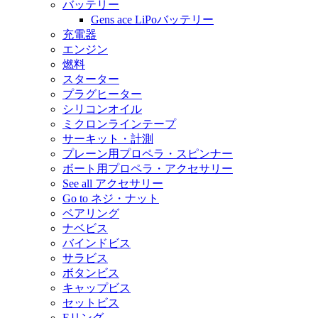
バッテリー
Gens ace LiPoバッテリー
充電器
エンジン
燃料
スターター
プラグヒーター
シリコンオイル
ミクロンラインテープ
サーキット・計測
プレーン用プロペラ・スピンナー
ボート用プロペラ・アクセサリー
See all アクセサリー
Go to ネジ・ナット
ベアリング
ナベビス
バインドビス
サラビス
ボタンビス
キャップビス
セットビス
Eリング