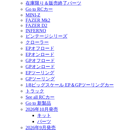
在庫限り＆販売終了パーツ
Go to RCカー
MINI-Z
FAZER Mk2
FAZER D2
INFERNO
ビンテージシリーズ
クローラー
EPオフロード
EPオンロード
GPオフロード
GPオンロード
EPツーリング
GPツーリング
1/8ビッグスケール EP＆GPツーリングカー
トラック
See all RCカー
Go to 新製品
2026年10月発売
キット
パーツ
2026年9月発売