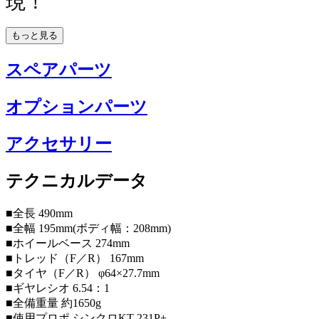
現！
もっと見る
スペアパーツ
オプションパーツ
アクセサリー
テクニカルデータ
■全長 490mm
■全幅 195mm(ボディ幅：208mm)
■ホイールベース 274mm
■トレッド（F／R） 167mm
■タイヤ（F／R） φ64×27.7mm
■ギヤレシオ 6.54：1
■全備重量 約1650g
■使用プロポ シンクロKT-231P+