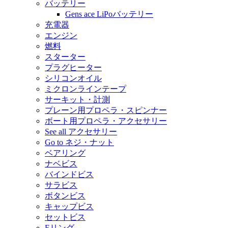
バッテリー
Gens ace LiPoバッテリー
充電器
エンジン
燃料
スターター
プラグヒーター
シリコンオイル
ミクロンラインテープ
サーキット・計測
プレーン用プロペラ・スピンナー
ボート用プロペラ・アクセサリー
See all アクセサリー
Go to ネジ・ナット
ベアリング
ナベビス
バインドビス
サラビス
ボタンビス
キャップビス
セットビス
Eリング