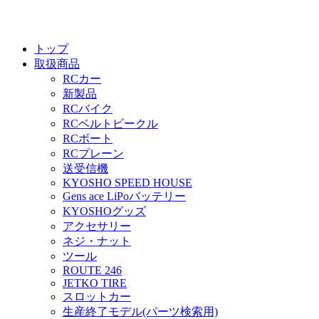
トップ
取扱商品
RCカー
新製品
RCバイク
RCベルトビークル
RCボート
RCプレーン
送受信機
KYOSHO SPEED HOUSE
Gens ace LiPoバッテリー
KYOSHOグッズ
アクセサリー
ネジ・ナット
ツール
ROUTE 246
JETKO TIRE
スロットカー
生産終了モデル(パーツ検索用)