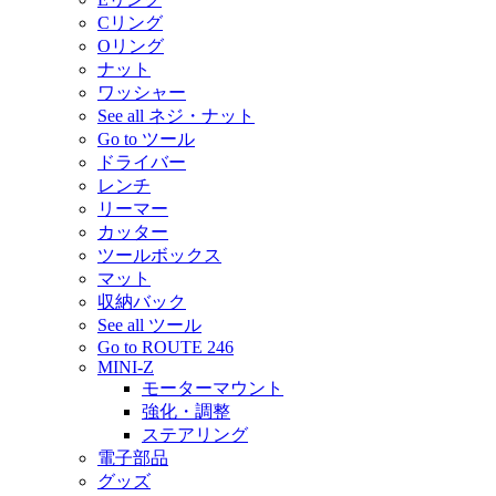
Cリング
Oリング
ナット
ワッシャー
See all ネジ・ナット
Go to ツール
ドライバー
レンチ
リーマー
カッター
ツールボックス
マット
収納バック
See all ツール
Go to ROUTE 246
MINI-Z
モーターマウント
強化・調整
ステアリング
電子部品
グッズ