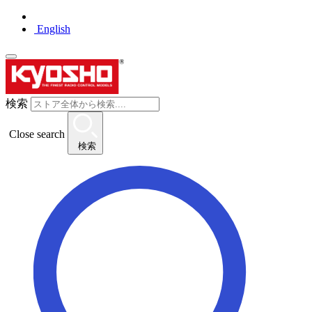
English
検索
Close search
検索