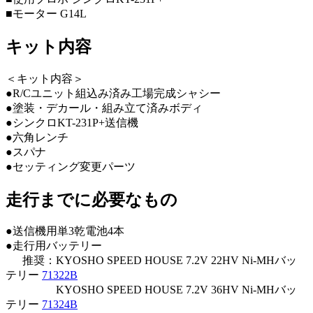
■モーター G14L
キット内容
＜キット内容＞
●R/Cユニット組込み済み工場完成シャシー
●塗装・デカール・組み立て済みボディ
●シンクロKT-231P+送信機
●六角レンチ
●スパナ
●セッティング変更パーツ
走行までに必要なもの
●送信機用単3乾電池4本
●走行用バッテリー
推奨：KYOSHO SPEED HOUSE 7.2V 22HV Ni-MHバッ
テリー
71322B
KYOSHO SPEED HOUSE 7.2V 36HV Ni-MHバッ
テリー
71324B