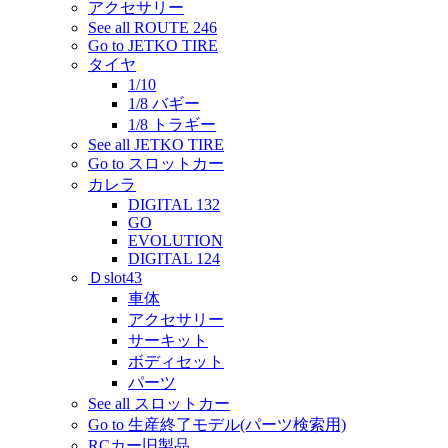
アクセサリー
See all ROUTE 246
Go to JETKO TIRE
タイヤ
1/10
1/8 バギー
1/8 トラギー
See all JETKO TIRE
Go to スロットカー
カレラ
DIGITAL 132
GO
EVOLUTION
DIGITAL 124
Ｄslot43
車体
アクセサリー
サーキット
ボディセット
パーツ
See all スロットカー
Go to 生産終了モデル(パーツ検索用)
RCカー旧製品