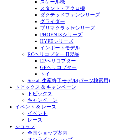
スケール機
スタント・アクロ機
ダクテッドファンシリーズ
グライダー
プリマクラッセシリーズ
PHOENIXシリーズ
HYPEシリーズ
インポートモデル
RCヘリコプター旧製品
EPヘリコプター
GPヘリコプター
トイ
See all 生産終了モデル(パーツ検索用)
トピックス & キャンペーン
トピックス
キャンペーン
イベント & レース
イベント
レース
ショップ
全国ショップ案内
オンラインショップ